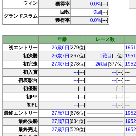
ウィン
獲得率
0.0%
[---]
回数
0回
[---]
グランドスラム
獲得率
0.0%
[---]
年齢
レース数
初エントリー
26歳6日
[279位]
19
初決勝
26歳7日
[267位]
1戦目
[ 1位]
19
初完走
27歳7日
[278位]
2戦目
[377位]
19
初入賞
---
[---]
---
[---]
---
初表彰台
---
[---]
---
[---]
---
初優勝
---
[---]
---
[---]
---
初PP
---
[---]
---
[---]
---
初FL
---
[---]
---
[---]
---
最終エントリー
27歳7日
[676位]
19
最終決勝
27歳7日
[634位]
19
最終完走
27歳7日
[529位]
19