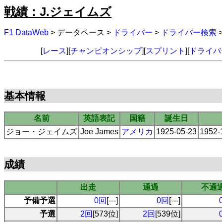
戦績：J.ジェイムズ
F1 DataWeb
> データベース >
ドライバー
>
ドライバー検索
[
レース
][
チャンピオンシップ
][
スプリント
][
ドライバ
基本情報
名前
英語表記
国籍
誕生日
ジョー・ジェイムズ
Joe James
アメリカ
1925-05-23
1952
成績
出走
通過
不通
予備予選
0回
[---]
0回
[---]
予選
2回
[573位]
2回
[539位]