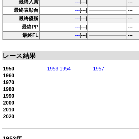
最終入賞
---
[---]
---
最終表彰台
---
[---]
---
最終優勝
---
[---]
---
最終PP
---
[---]
---
最終FL
---
[---]
---
レース結果
1950
1953
1954
1957
1960
1970
1980
1990
2000
2010
2020
1953年