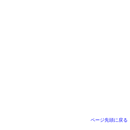
ページ先頭に戻る