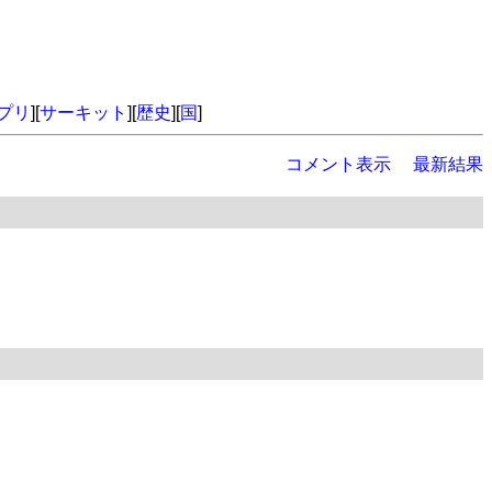
プリ
][
サーキット
][
歴史
][
国
]
コメント表示
最新結果