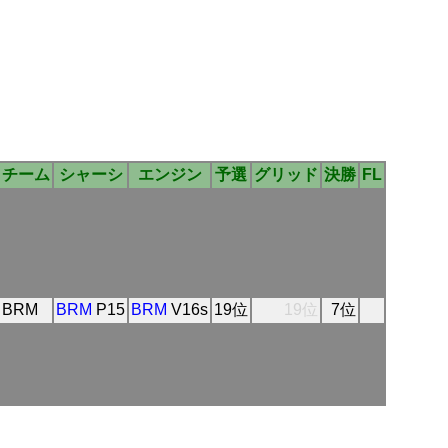
チーム
シャーシ
エンジン
予選
グリッド
決勝
FL
BRM
BRM
P15
BRM
V16s
19位
19位
7位