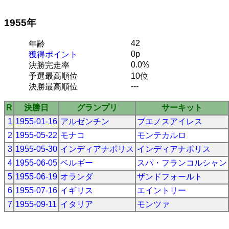
1955年
42
年齢
0p
獲得ポイント
0.0%
決勝完走率
予選最高順位
10位
---
決勝最高順位
R
決勝日
グランプリ
サーキット
1
1955-01-16
アルゼンチン
ブエノスアイレス
2
1955-05-22
モナコ
モンテカルロ
3
1955-05-30
インディアナポリス
インディアナポリス
4
1955-06-05
ベルギー
スパ・フランコルシャン
5
1955-06-19
オランダ
ザンドフォールト
6
1955-07-16
イギリス
エイントリー
7
1955-09-11
イタリア
モンツァ