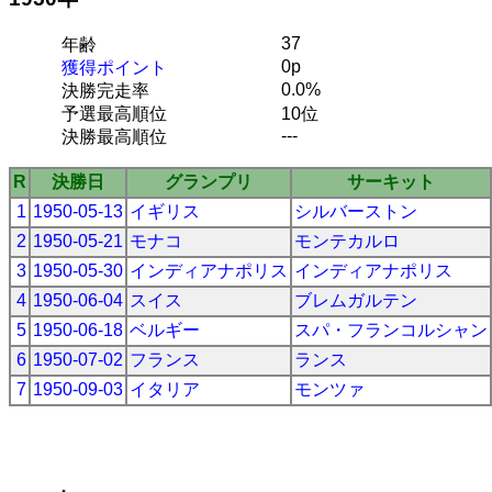
37
年齢
0p
獲得ポイント
0.0%
決勝完走率
予選最高順位
10位
---
決勝最高順位
R
決勝日
グランプリ
サーキット
1
1950-05-13
イギリス
シルバーストン
2
1950-05-21
モナコ
モンテカルロ
3
1950-05-30
インディアナポリス
インディアナポリス
4
1950-06-04
スイス
ブレムガルテン
5
1950-06-18
ベルギー
スパ・フランコルシャン
6
1950-07-02
フランス
ランス
7
1950-09-03
イタリア
モンツァ