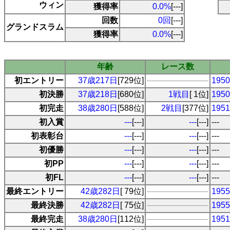
ウィン
獲得率
0.0%
[---]
回数
0回
[---]
グランドスラム
獲得率
0.0%
[---]
年齢
レース数
初エントリー
37歳217日
[729位]
19
初決勝
37歳218日
[680位]
1戦目
[ 1位]
19
初完走
38歳280日
[588位]
2戦目
[377位]
19
初入賞
---
[---]
---
[---]
---
初表彰台
---
[---]
---
[---]
---
初優勝
---
[---]
---
[---]
---
初PP
---
[---]
---
[---]
---
初FL
---
[---]
---
[---]
---
最終エントリー
42歳282日
[ 79位]
19
最終決勝
42歳282日
[ 75位]
19
最終完走
38歳280日
[112位]
19