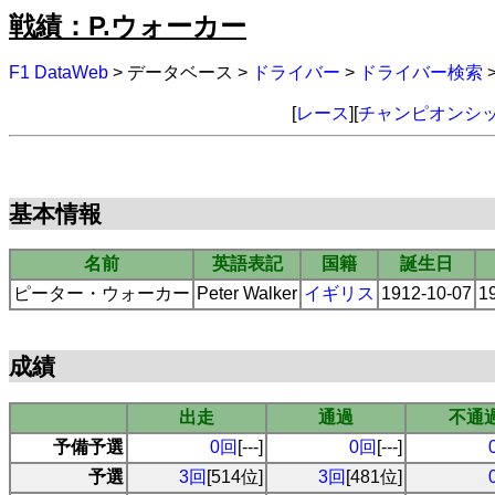
戦績：P.ウォーカー
F1 DataWeb
> データベース >
ドライバー
>
ドライバー検索
[
レース
][
チャンピオンシ
基本情報
名前
英語表記
国籍
誕生日
ピーター・ウォーカー
Peter Walker
イギリス
1912-10-07
1
成績
出走
通過
不通
予備予選
0回
[---]
0回
[---]
予選
3回
[514位]
3回
[481位]