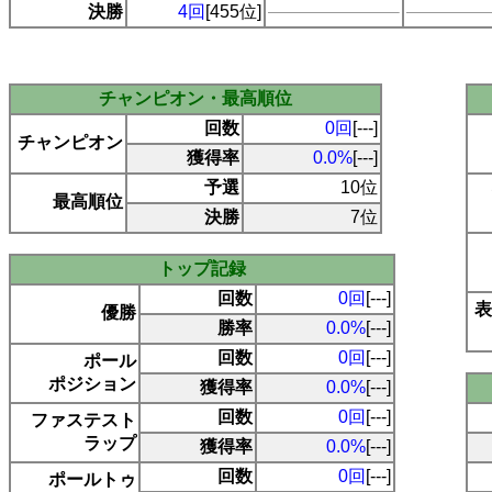
決勝
4回
[455位]
チャンピオン・最高順位
回数
0回
[---]
チャンピオン
獲得率
0.0%
[---]
予選
10位
最高順位
決勝
7位
トップ記録
回数
0回
[---]
表
優勝
勝率
0.0%
[---]
回数
0回
[---]
ポール
ポジション
獲得率
0.0%
[---]
回数
0回
[---]
ファステスト
ラップ
獲得率
0.0%
[---]
回数
0回
[---]
ポールトゥ