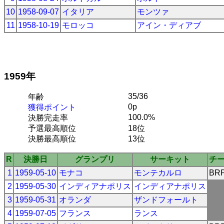
10
1958-09-07
イタリア
モンツァ
11
1958-10-19
モロッコ
アイン・ディアブ
1959年
35/36
年齢
0p
獲得ポイント
100.0%
決勝完走率
予選最高順位
18位
決勝最高順位
13位
R
決勝日
グランプリ
サーキット
チ
1
1959-05-10
モナコ
モンテカルロ
BR
2
1959-05-30
インディアナポリス
インディアナポリス
3
1959-05-31
オランダ
ザンドフォールト
4
1959-07-05
フランス
ランス