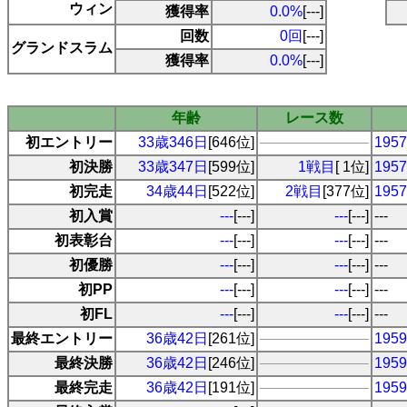
ウィン
獲得率
0.0%
[---]
回数
0回
[---]
グランドスラム
獲得率
0.0%
[---]
年齢
レース数
初エントリー
33歳346日
[646位]
19
初決勝
33歳347日
[599位]
1戦目
[ 1位]
19
初完走
34歳44日
[522位]
2戦目
[377位]
19
初入賞
---
[---]
---
[---]
---
初表彰台
---
[---]
---
[---]
---
初優勝
---
[---]
---
[---]
---
初PP
---
[---]
---
[---]
---
初FL
---
[---]
---
[---]
---
最終エントリー
36歳42日
[261位]
19
最終決勝
36歳42日
[246位]
19
最終完走
36歳42日
[191位]
19