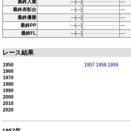
最終入賞
---
[---]
---
最終表彰台
---
[---]
---
最終優勝
---
[---]
---
最終PP
---
[---]
---
最終FL
---
[---]
---
レース結果
1950
1957
1958
1959
1960
1970
1980
1990
2000
2010
2020
1957年