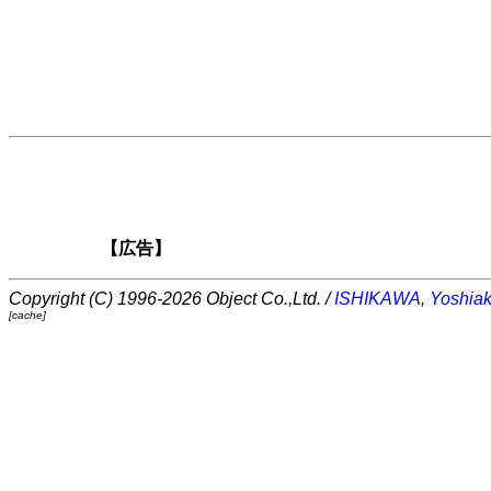
【広告】
Copyright (C) 1996-2026 Object Co.,Ltd. /
ISHIKAWA, Yoshiak
[cache]