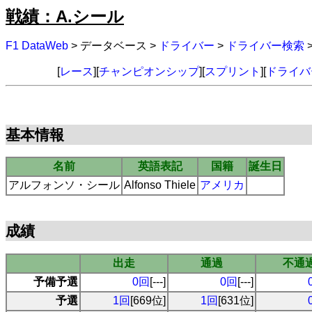
戦績：A.シール
F1 DataWeb
> データベース >
ドライバー
>
ドライバー検索
[
レース
][
チャンピオンシップ
][
スプリント
][
ドライバ
基本情報
名前
英語表記
国籍
誕生日
アルフォンソ・シール
Alfonso Thiele
アメリカ
成績
出走
通過
不通
予備予選
0回
[---]
0回
[---]
予選
1回
[669位]
1回
[631位]