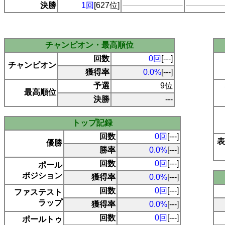
決勝
1回
[627位]
チャンピオン・最高順位
回数
0回
[---]
チャンピオン
獲得率
0.0%
[---]
予選
9位
最高順位
決勝
---
トップ記録
回数
0回
[---]
表
優勝
勝率
0.0%
[---]
回数
0回
[---]
ポール
ポジション
獲得率
0.0%
[---]
回数
0回
[---]
ファステスト
ラップ
獲得率
0.0%
[---]
回数
0回
[---]
ポールトゥ