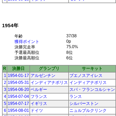
1954年
37/38
年齢
0p
獲得ポイント
75.0%
決勝完走率
予選最高順位
8位
決勝最高順位
6位
R
決勝日
グランプリ
サーキット
1
1954-01-17
アルゼンチン
ブエノスアイレス
2
1954-05-31
インディアナポリス
インディアナポリス
3
1954-06-20
ベルギー
スパ・フランコルシャン
4
1954-07-04
フランス
ランス
5
1954-07-17
イギリス
シルバーストン
6
1954-08-01
ドイツ
ニュルブルクリンク