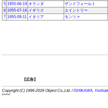
5
1955-06-19
オランダ
ザンドフォールト
6
1955-07-16
イギリス
エイントリー
7
1955-09-11
イタリア
モンツァ
【広告】
Copyright (C) 1996-2026 Object Co.,Ltd. /
ISHIKAWA, Yoshiak
[cache]