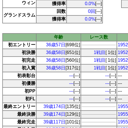
ウィン
獲得率
0.0%
[---]
回数
0回
[---]
グランドスラム
獲得率
0.0%
[---]
年齢
レース数
初エントリー
36歳57日
[698位]
19
初決勝
36歳58日
[651位]
1戦目
[ 1位]
19
初完走
36歳58日
[560位]
1戦目
[ 1位]
19
初入賞
36歳58日
[317位]
1戦目
[ 1位]
19
初表彰台
---
[---]
---
[---]
---
初優勝
---
[---]
---
[---]
---
初PP
---
[---]
---
[---]
---
初FL
---
[---]
---
[---]
---
最終エントリー
39歳174日
[135位]
19
最終決勝
39歳174日
[129位]
19
最終完走
39歳117日
[101位]
19