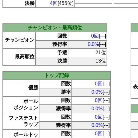
決勝
4回
[455位]
チャンピオン・最高順位
回数
0回
[---]
チャンピオン
獲得率
0.0%
[---]
予選
21位
最高順位
決勝
13位
トップ記録
回数
0回
[---]
表
優勝
勝率
0.0%
[---]
回数
0回
[---]
ポール
ポジション
獲得率
0.0%
[---]
回数
0回
[---]
ファステスト
ラップ
獲得率
0.0%
[---]
回数
0回
[---]
ポールトゥ