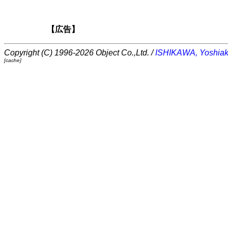
【広告】
Copyright (C) 1996-2026 Object Co.,Ltd. /
ISHIKAWA, Yoshiak
[cache]