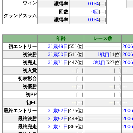
ウィン
獲得率
0.0%
[---]
回数
0回
[---]
グランドスラム
獲得率
0.0%
[---]
年齢
レース数
初エントリー
31歳49日
[551位]
20
初決勝
31歳50日
[511位]
1戦目
[ 1位]
20
初完走
31歳71日
[447位]
3戦目
[527位]
20
初入賞
---
[---]
---
[---]
---
初表彰台
---
[---]
---
[---]
---
初優勝
---
[---]
---
[---]
---
初PP
---
[---]
---
[---]
---
初FL
---
[---]
---
[---]
---
最終エントリー
31歳92日
[475位]
20
最終決勝
31歳92日
[448位]
20
最終完走
31歳71日
[365位]
20