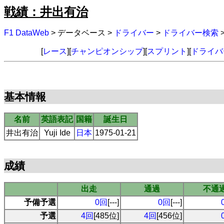
戦績：井出有治
F1 DataWeb
> データベース >
ドライバー
>
ドライバー検索
[
レース
][
チャンピオンシップ
][
スプリント
][
ドライバ
基本情報
名前
英語表記
国籍
誕生日
井出有治
Yuji Ide
日本
1975-01-21
成績
出走
通過
不通
予備予選
0回
[---]
0回
[---]
予選
4回
[485位]
4回
[456位]