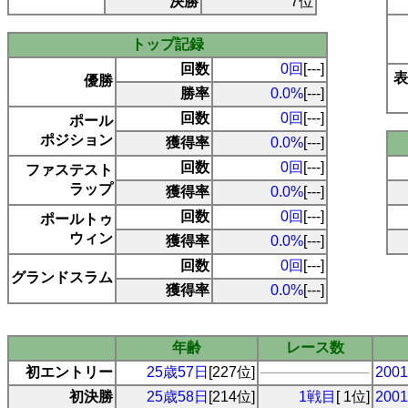
決勝
7位
トップ記録
回数
0回
[---]
表
優勝
勝率
0.0%
[---]
回数
0回
[---]
ポール
ポジション
獲得率
0.0%
[---]
回数
0回
[---]
ファステスト
ラップ
獲得率
0.0%
[---]
回数
0回
[---]
ポールトゥ
ウィン
獲得率
0.0%
[---]
回数
0回
[---]
グランドスラム
獲得率
0.0%
[---]
年齢
レース数
初エントリー
25歳57日
[227位]
20
初決勝
25歳58日
[214位]
1戦目
[ 1位]
20