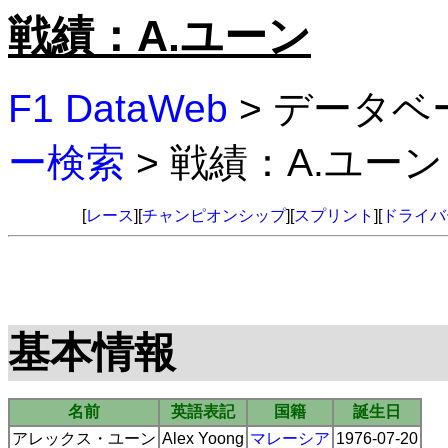
戦績：A.ユーン
F1 DataWeb
> データベ
ー検索
> 戦績：A.ユーン
[
レース
][
チャンピオンシップ
][
スプリント
][
ドライバ
基本情報
名前
英語表記
国籍
誕生日
アレックス・ユーン
Alex Yoong
マレーシア
1976-07-20