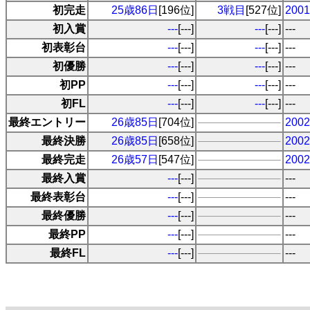
初完走
25歳86日
[196位]
3戦目
[527位]
20
初入賞
---
[---]
---
[---]
---
初表彰台
---
[---]
---
[---]
---
初優勝
---
[---]
---
[---]
---
初PP
---
[---]
---
[---]
---
初FL
---
[---]
---
[---]
---
最終エントリー
26歳85日
[704位]
20
最終決勝
26歳85日
[658位]
20
最終完走
26歳57日
[547位]
20
最終入賞
---
[---]
---
最終表彰台
---
[---]
---
最終優勝
---
[---]
---
最終PP
---
[---]
---
最終FL
---
[---]
---