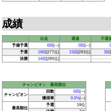
成績
出走
通過
不通
予備予選
0回
[---]
0回
[---]
予選
18回
[277位]
15回
[283位]
3回
決勝
14回
[285位]
チャンピオン・最高順位
回数
0回
[---]
チャンピオン
獲得率
0.0%
[---]
予選
19位
最高順位