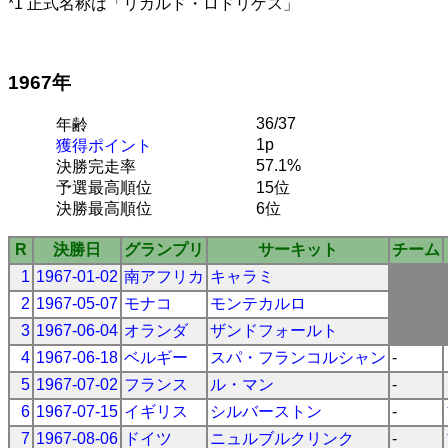
*1 正式名称は「リカルド・ロドリゲス」
1967年
36/37
年齢
1p
獲得ポイント
57.1%
決勝完走率
予選最高順位
15位
決勝最高順位
6位
R
決勝日
グランプリ
サーキット
チーム
1
1967-01-02
南アフリカ
キャラミ
2
1967-05-07
モナコ
モンテカルロ
3
1967-06-04
オランダ
ザンドフォールト
4
1967-06-18
ベルギー
スパ・フランコルシャン
-
5
1967-07-02
フランス
ル・マン
-
6
1967-07-15
イギリス
シルバーストン
-
7
1967-08-06
ドイツ
ニュルブルクリンク
-