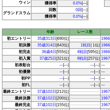
ウィン
獲得率
0.0%
[---]
回数
0回
[---]
グランドスラム
獲得率
0.0%
[---]
年齢
レース数
初エントリー
35歳313日
[690位]
19
初決勝
35歳314日
[643位]
1戦目
[ 1位]
19
初完走
36歳4日
[555位]
4戦目
[595位]
19
初入賞
37歳25日
[321位]
9戦目
[257位]
19
初表彰台
---
[---]
---
[---]
---
初優勝
---
[---]
---
[---]
---
初PP
---
[---]
---
[---]
---
初FL
---
[---]
---
[---]
---
最終エントリー
37歳102日
[212位]
19
最終決勝
37歳102日
[200位]
19
最終完走
37歳102日
[155位]
19