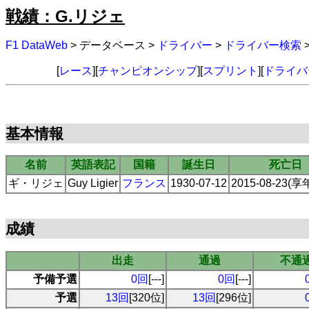
戦績：G.リジェ
F1 DataWeb
> データベース >
ドライバー
>
ドライバー検索
[
レース
][
チャンピオンシップ
][
スプリント
][
ドライバ
基本情報
名前
英語表記
国籍
誕生日
死亡日
ギ・リジェ
Guy Ligier
フランス
1930-07-12
2015-08-23(享
成績
出走
通過
不通
予備予選
0回
[---]
0回
[---]
予選
13回
[320位]
13回
[296位]