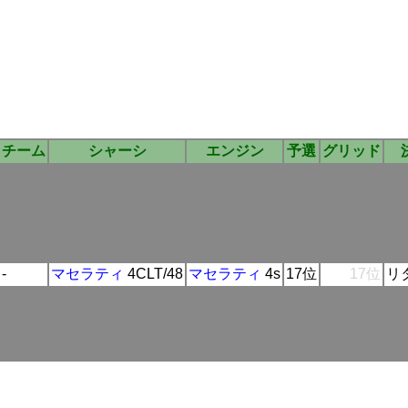
チーム
シャーシ
エンジン
予選
グリッド
-
マセラティ
4CLT/48
マセラティ
4s
17位
17位
リ