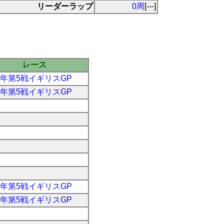
リーダーラップ
0周
[---]
レース
51年第5戦イギリスGP
51年第5戦イギリスGP
51年第5戦イギリスGP
51年第5戦イギリスGP