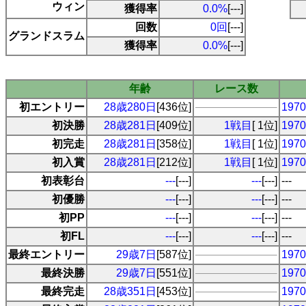
ウィン
獲得率
0.0%
[---]
回数
0回
[---]
グランドスラム
獲得率
0.0%
[---]
年齢
レース数
初エントリー
28歳280日
[436位]
19
初決勝
28歳281日
[409位]
1戦目
[ 1位]
19
初完走
28歳281日
[358位]
1戦目
[ 1位]
19
初入賞
28歳281日
[212位]
1戦目
[ 1位]
19
初表彰台
---
[---]
---
[---]
---
初優勝
---
[---]
---
[---]
---
初PP
---
[---]
---
[---]
---
初FL
---
[---]
---
[---]
---
最終エントリー
29歳7日
[587位]
19
最終決勝
29歳7日
[551位]
19
最終完走
28歳351日
[453位]
19