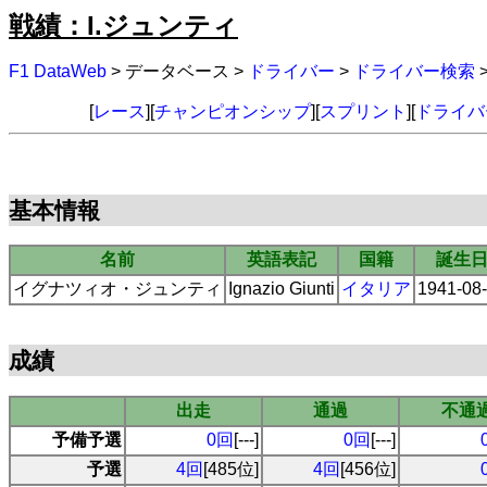
戦績：I.ジュンティ
F1 DataWeb
> データベース >
ドライバー
>
ドライバー検索
[
レース
][
チャンピオンシップ
][
スプリント
][
ドライバ
基本情報
名前
英語表記
国籍
誕生
イグナツィオ・ジュンティ
Ignazio Giunti
イタリア
1941-08
成績
出走
通過
不通
予備予選
0回
[---]
0回
[---]
予選
4回
[485位]
4回
[456位]