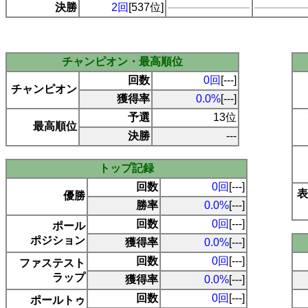
決勝
2回
[537位]
チャンピオン・最高順位
回数
0回
[---]
チャンピオン
獲得率
0.0%
[---]
予選
13位
最高順位
決勝
---
トップ記録
回数
0回
[---]
表
優勝
勝率
0.0%
[---]
回数
0回
[---]
ポール
ポジション
獲得率
0.0%
[---]
回数
0回
[---]
ファステスト
ラップ
獲得率
0.0%
[---]
回数
0回
[---]
ポールトゥ