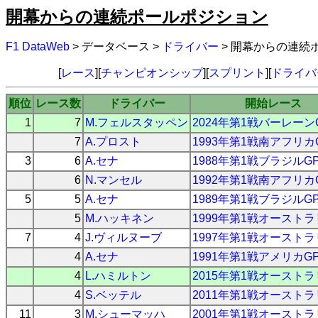
開幕からの連続ポールポジション
F1 DataWeb
> データベース >
ドライバー
> 開幕からの連続
[
レース
][
チャンピオンシップ
][
スプリント
][
ドライバ
順位
レース数
ドライバー
開始レース
1
7
M.フェルスタッペン
2024年第1戦バーレーン
7
A.プロスト
1993年第1戦南アフリカ
3
6
A.セナ
1988年第1戦ブラジルG
6
N.マンセル
1992年第1戦南アフリカ
5
5
A.セナ
1989年第1戦ブラジルG
5
M.ハッキネン
1999年第1戦オーストラ
7
4
J.ヴィルヌーブ
1997年第1戦オーストラ
4
A.セナ
1991年第1戦アメリカG
4
L.ハミルトン
2015年第1戦オーストラ
4
S.ベッテル
2011年第1戦オーストラ
11
3
M.シューマッハ
2001年第1戦オーストラ