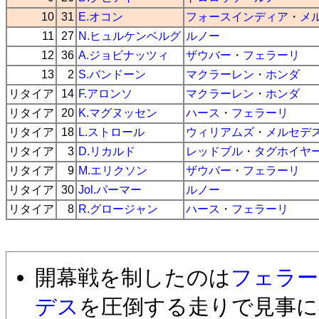
10
31
E.オコン
フォースインディア
・
メ
11
27
N.ヒュルケンベルグ
ルノー
12
36
A.ジョビナッツィ
ザウバー
・
フェラーリ
13
2
S.バンドーン
マクラーレン
・
ホンダ
リタイア
14
F.アロンソ
マクラーレン
・
ホンダ
リタイア
20
K.マグヌッセン
ハース
・
フェラーリ
リタイア
18
L.ストロール
ウィリアムズ
・
メルセデ
リタイア
3
D.リカルド
レッドブル
・
タグホイヤ
リタイア
9
M.エリクソン
ザウバー
・
フェラーリ
リタイア
30
Jol.パーマー
ルノー
リタイア
8
R.グロージャン
ハース
・
フェラーリ
開幕戦を制したのは
フェラー
デス
を圧倒する走りで見事に