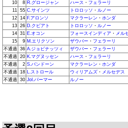
10
8
R.グロージャン
ハース
・
フェラーリ
11
55
C.サインツ
トロロッソ
・
ルノー
12
14
F.アロンソ
マクラーレン
・
ホンダ
13
26
D.クビアト
トロロッソ
・
ルノー
14
31
E.オコン
フォースインディア
・
メル
15
9
M.エリクソン
ザウバー
・
フェラーリ
不通過
36
A.ジョビナッツィ
ザウバー
・
フェラーリ
不通過
20
K.マグヌッセン
ハース
・
フェラーリ
不通過
2
S.バンドーン
マクラーレン
・
ホンダ
不通過
18
L.ストロール
ウィリアムズ
・
メルセデス
不通過
30
Jol.パーマー
ルノー