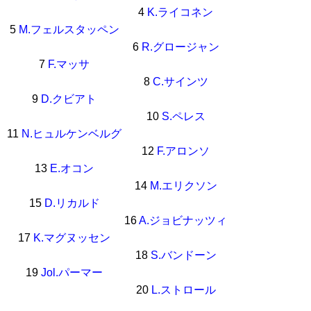
4
K.ライコネン
5
M.フェルスタッペン
6
R.グロージャン
7
F.マッサ
8
C.サインツ
9
D.クビアト
10
S.ペレス
11
N.ヒュルケンベルグ
12
F.アロンソ
13
E.オコン
14
M.エリクソン
15
D.リカルド
16
A.ジョビナッツィ
17
K.マグヌッセン
18
S.バンドーン
19
Jol.パーマー
20
L.ストロール