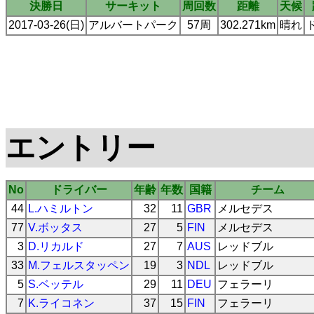
決勝日
サーキット
周回数
距離
天候
2017-03-26(日)
アルバートパーク
57周
302.271km
晴れ
エントリー
No
ドライバー
年齢
年数
国籍
チーム
44
L.ハミルトン
32
11
GBR
メルセデス
77
V.ボッタス
27
5
FIN
メルセデス
3
D.リカルド
27
7
AUS
レッドブル
33
M.フェルスタッペン
19
3
NDL
レッドブル
5
S.ベッテル
29
11
DEU
フェラーリ
7
K.ライコネン
37
15
FIN
フェラーリ