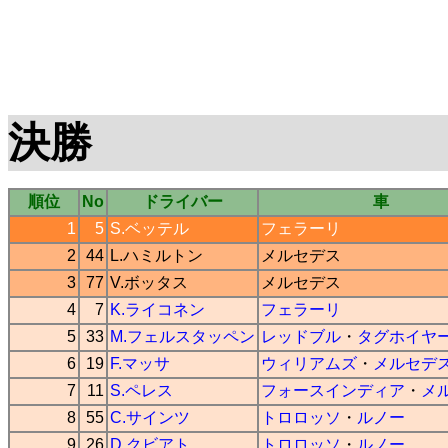
決勝
順位
No
ドライバー
車
1
5
S.ベッテル
フェラーリ
2
44
L.ハミルトン
メルセデス
3
77
V.ボッタス
メルセデス
4
7
K.ライコネン
フェラーリ
5
33
M.フェルスタッペン
レッドブル
・
タグホイヤ
6
19
F.マッサ
ウィリアムズ
・
メルセデ
7
11
S.ペレス
フォースインディア
・
メ
8
55
C.サインツ
トロロッソ
・
ルノー
9
26
D.クビアト
トロロッソ
・
ルノー