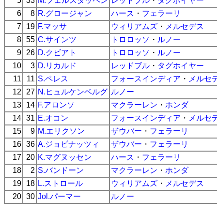
5
33
M.フェルスタッペン
レッドブル
・
タグホイヤー
6
8
R.グロージャン
ハース
・
フェラーリ
7
19
F.マッサ
ウィリアムズ
・
メルセデス
8
55
C.サインツ
トロロッソ
・
ルノー
9
26
D.クビアト
トロロッソ
・
ルノー
10
3
D.リカルド
レッドブル
・
タグホイヤー
11
11
S.ペレス
フォースインディア
・
メルセ
12
27
N.ヒュルケンベルグ
ルノー
13
14
F.アロンソ
マクラーレン
・
ホンダ
14
31
E.オコン
フォースインディア
・
メルセ
15
9
M.エリクソン
ザウバー
・
フェラーリ
16
36
A.ジョビナッツィ
ザウバー
・
フェラーリ
17
20
K.マグヌッセン
ハース
・
フェラーリ
18
2
S.バンドーン
マクラーレン
・
ホンダ
19
18
L.ストロール
ウィリアムズ
・
メルセデス
20
30
Jol.パーマー
ルノー