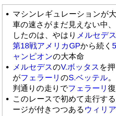
マシンレギュレーションが大
車の速さがまだ見えない中、
したのは、やはり
メルセデ
第18戦アメリカGP
から続く
ャンピオン
の大本命
メルセデス
の
V.ボッタス
を押
が
フェラーリ
の
S.ベッテル
。
判通りの走りで
フェラーリ
復
このレースで初めて走行する
ージが付きつつある
ウィリ