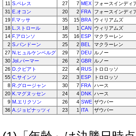
11
S.ペレス
27
7
MEX
フォースインディ
31
E.オコン
20
2
FRA
フォースインディ
19
F.マッサ
35
15
BRA
ウィリアムズ
18
L.ストロール
18
1
CAN
ウィリアムズ
14
F.アロンソ
35
16
ESP
マクラーレン
2
S.バンドーン
25
2
BEL
マクラーレン
27
N.ヒュルケンベルグ
29
7
DEU
ルノー
30
Jol.パーマー
26
2
GBR
ルノー
26
D.クビアト
22
4
RUS
トロロッソ
55
C.サインツ
22
3
ESP
トロロッソ
8
R.グロージャン
30
7
FRA
ハース
20
K.マグヌッセン
24
4
DNK
ハース
9
M.エリクソン
26
4
SWE
ザウバー
36
A.ジョビナッツィ
23
1
ITA
ザウバー