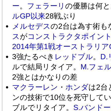
ー
。
フェラーリ
の優勝は何と
ルGP以来
28戦ぶり
メルセデス
の2台は為す術も
ス
が
コンストラクタポイン
2014年第1戦オーストラリア
3強たるべき
レッドブル
。
D
ルで結局リタイア。
M.フェ
2強とはかなりの差
マクラーレン
・
ホンダ
は2台
ンの技術で10位を死守して
ブルでリタイア。
S.バンド