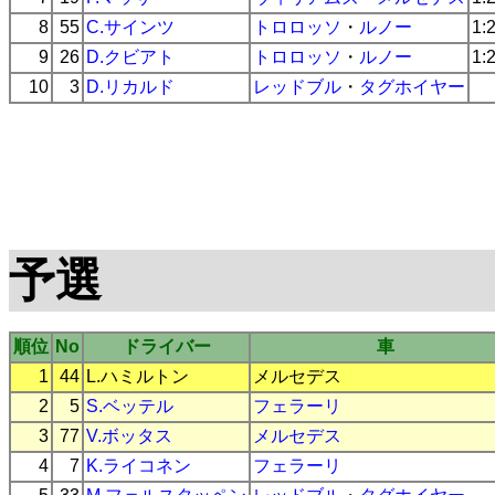
8
55
C.サインツ
トロロッソ
・
ルノー
1:
9
26
D.クビアト
トロロッソ
・
ルノー
1:
10
3
D.リカルド
レッドブル
・
タグホイヤー
予選
順位
No
ドライバー
車
1
44
L.ハミルトン
メルセデス
2
5
S.ベッテル
フェラーリ
3
77
V.ボッタス
メルセデス
4
7
K.ライコネン
フェラーリ