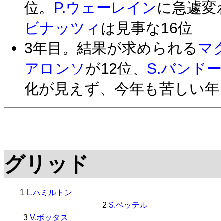
位。
P.ウェーレイン
に急遽変
ビナッツィ
は見事な16位
3年目。結果が求められる
マ
アロンソ
が12位、
S.バンド
化が見えず、今年も苦しい年
グリッド
1
L.ハミルトン
2
S.ベッテル
3
V.ボッタス