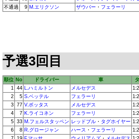
不通過
9
M.エリクソン
ザウバー
・
フェラーリ
予選3回目
順位
No
ドライバー
車
1
44
L.ハミルトン
メルセデス
1:
2
5
S.ベッテル
フェラーリ
1:
3
77
V.ボッタス
メルセデス
1:
4
7
K.ライコネン
フェラーリ
1:
5
33
M.フェルスタッペン
レッドブル
・
タグホイヤー
1:
6
8
R.グロージャン
ハース
・
フェラーリ
1:
7
19
F.マッサ
ウィリアムズ
・
メルセデス
1: