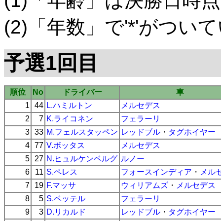
(1)「年齢」は決勝日時点
(2)「年数」で'*'がつ
予選1回目
順位
No
ドライバー
車
1
44
L.ハミルトン
メルセデス
2
7
K.ライコネン
フェラーリ
3
33
M.フェルスタッペン
レッドブル
・
タグホイヤー
4
77
V.ボッタス
メルセデス
5
27
N.ヒュルケンベルグ
ルノー
6
11
S.ペレス
フォースインディア
・
メル
7
19
F.マッサ
ウィリアムズ
・
メルセデス
8
5
S.ベッテル
フェラーリ
9
3
D.リカルド
レッドブル
・
タグホイヤー