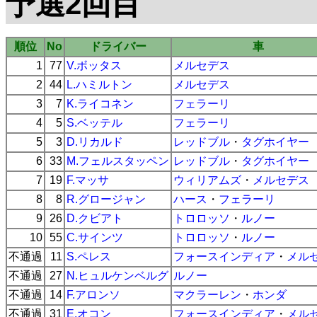
予選2回目
順位
No
ドライバー
車
1
77
V.ボッタス
メルセデス
2
44
L.ハミルトン
メルセデス
3
7
K.ライコネン
フェラーリ
4
5
S.ベッテル
フェラーリ
5
3
D.リカルド
レッドブル
・
タグホイヤー
6
33
M.フェルスタッペン
レッドブル
・
タグホイヤー
7
19
F.マッサ
ウィリアムズ
・
メルセデス
8
8
R.グロージャン
ハース
・
フェラーリ
9
26
D.クビアト
トロロッソ
・
ルノー
10
55
C.サインツ
トロロッソ
・
ルノー
不通過
11
S.ペレス
フォースインディア
・
メル
不通過
27
N.ヒュルケンベルグ
ルノー
不通過
14
F.アロンソ
マクラーレン
・
ホンダ
不通過
31
E.オコン
フォースインディア
・
メル