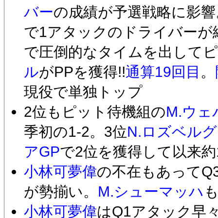
バー
の成績が予選戦略に影響
で1アタックのドライバーが
で圧倒的なタイムを出して
ル
がPPを獲得!!
通算19回目
。
現役で単独トップ
2位もピット待機組の
M.ウェ
季初の1-2。3位
N.ロズベルグ
アGP
で2位を獲得して以来約
小林可夢偉
の不在もあってQ3
が勢揃い。
M.シューマッハ
小林可夢偉
はQ1アタック早