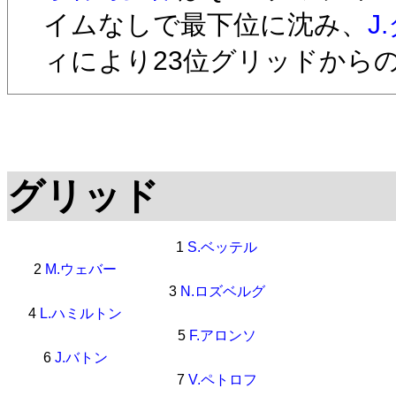
イムなしで最下位に沈み、
J
ィにより23位グリッドから
グリッド
1
S.ベッテル
2
M.ウェバー
3
N.ロズベルグ
4
L.ハミルトン
5
F.アロンソ
6
J.バトン
7
V.ペトロフ