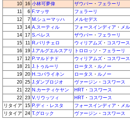
10
16
小林可夢偉
ザウバー
・
フェラーリ
11
6
F.マッサ
フェラーリ
12
7
M.シューマッハ
メルセデス
13
14
A.スーティル
フォースインディア
・
メル
14
17
S.ペレス
ザウバー
・
フェラーリ
15
11
R.バリチェロ
ウィリアムズ
・
コスワース
16
19
J.アルグエルスアリ
トロロッソ
・
フェラーリ
17
12
P.マルドナド
ウィリアムズ
・
コスワース
18
21
J.トゥルーリ
ロータス
・
ルノー
19
20
H.コバライネン
ロータス
・
ルノー
20
25
J.ダンブロジオ
ヴァージン
・
コスワース
21
22
N.カーティケヤン
HRT
・
コスワース
22
23
V.リウッツィ
HRT
・
コスワース
リタイア
15
P.ディ・レスタ
フォースインディア
・
メル
リタイア
24
T.グロック
ヴァージン
・
コスワース