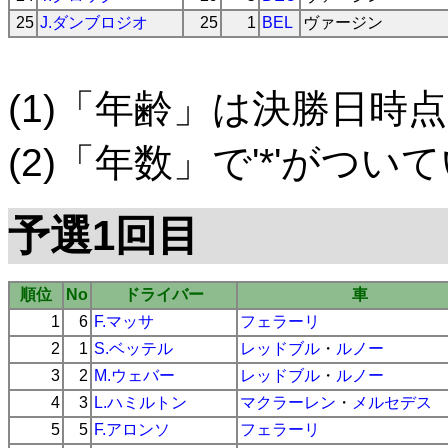
25
J.ダンブロジオ
25
1
BEL
ヴァージン
(1)「年齢」は決勝日時点
(2)「年数」で'*'がつ
予選1回目
順位
No
ドライバー
車
1
6
F.マッサ
フェラーリ
2
1
S.ベッテル
レッドブル
・
ルノー
3
2
M.ウェバー
レッドブル
・
ルノー
4
3
L.ハミルトン
マクラーレン
・
メルセデス
5
5
F.アロンソ
フェラーリ