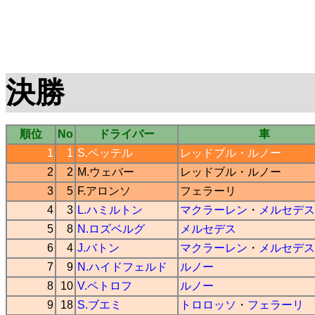
決勝
順位
No
ドライバー
車
1
1
S.ベッテル
レッドブル
・
ルノー
2
2
M.ウェバー
レッドブル
・
ルノー
3
5
F.アロンソ
フェラーリ
4
3
L.ハミルトン
マクラーレン
・
メルセデス
5
8
N.ロズベルグ
メルセデス
6
4
J.バトン
マクラーレン
・
メルセデス
7
9
N.ハイドフェルド
ルノー
8
10
V.ペトロフ
ルノー
9
18
S.ブエミ
トロロッソ
・
フェラーリ