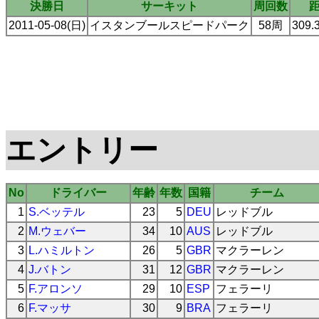
決勝日
サーキット
周回数
2011-05-08(日)
イスタンブールスピードパーク
58周
309.
エントリー
No
ドライバー
年齢
年数
国籍
チーム
1
S.ベッテル
23
5
DEU
レッドブル
2
M.ウェバー
34
10
AUS
レッドブル
3
L.ハミルトン
26
5
GBR
マクラーレン
4
J.バトン
31
12
GBR
マクラーレン
5
F.アロンソ
29
10
ESP
フェラーリ
6
F.マッサ
30
9
BRA
フェラーリ