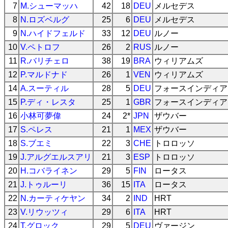
7
M.シューマッハ
42
18
DEU
メルセデス
8
N.ロズベルグ
25
6
DEU
メルセデス
9
N.ハイドフェルド
33
12
DEU
ルノー
10
V.ペトロフ
26
2
RUS
ルノー
11
R.バリチェロ
38
19
BRA
ウィリアムズ
12
P.マルドナド
26
1
VEN
ウィリアムズ
14
A.スーティル
28
5
DEU
フォースインディア
15
P.ディ・レスタ
25
1
GBR
フォースインディア
16
小林可夢偉
24
2*
JPN
ザウバー
17
S.ペレス
21
1
MEX
ザウバー
18
S.ブエミ
22
3
CHE
トロロッソ
19
J.アルグエルスアリ
21
3
ESP
トロロッソ
20
H.コバライネン
29
5
FIN
ロータス
21
J.トゥルーリ
36
15
ITA
ロータス
22
N.カーティケヤン
34
2
IND
HRT
23
V.リウッツィ
29
6
ITA
HRT
24
T.グロック
29
5
DEU
ヴァージン