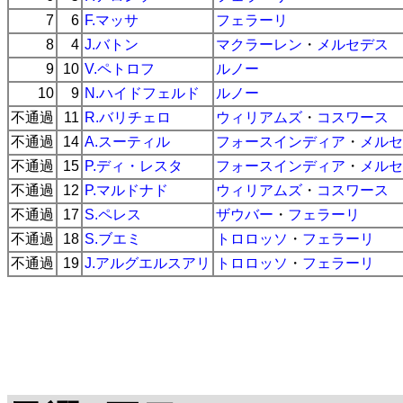
7
6
F.マッサ
フェラーリ
8
4
J.バトン
マクラーレン
・
メルセデス
9
10
V.ペトロフ
ルノー
10
9
N.ハイドフェルド
ルノー
不通過
11
R.バリチェロ
ウィリアムズ
・
コスワース
不通過
14
A.スーティル
フォースインディア
・
メルセ
不通過
15
P.ディ・レスタ
フォースインディア
・
メルセ
不通過
12
P.マルドナド
ウィリアムズ
・
コスワース
不通過
17
S.ペレス
ザウバー
・
フェラーリ
不通過
18
S.ブエミ
トロロッソ
・
フェラーリ
不通過
19
J.アルグエルスアリ
トロロッソ
・
フェラーリ