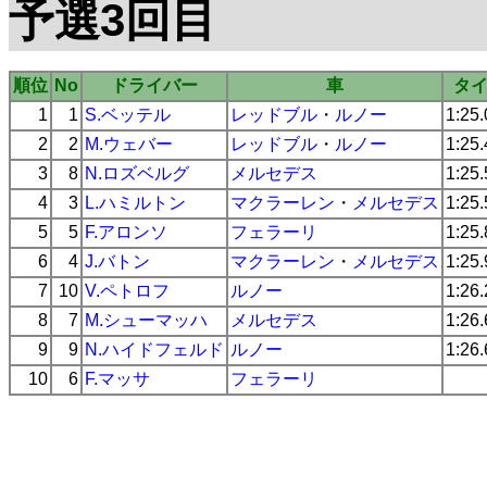
予選3回目
順位
No
ドライバー
車
タ
1
1
S.ベッテル
レッドブル
・
ルノー
1:25
2
2
M.ウェバー
レッドブル
・
ルノー
1:25
3
8
N.ロズベルグ
メルセデス
1:25
4
3
L.ハミルトン
マクラーレン
・
メルセデス
1:25
5
5
F.アロンソ
フェラーリ
1:25
6
4
J.バトン
マクラーレン
・
メルセデス
1:25
7
10
V.ペトロフ
ルノー
1:26
8
7
M.シューマッハ
メルセデス
1:26
9
9
N.ハイドフェルド
ルノー
1:26
10
6
F.マッサ
フェラーリ