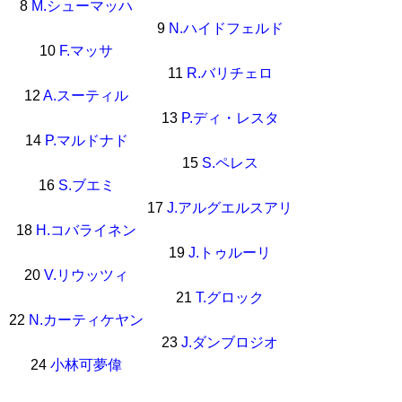
8
M.シューマッハ
9
N.ハイドフェルド
10
F.マッサ
11
R.バリチェロ
12
A.スーティル
13
P.ディ・レスタ
14
P.マルドナド
15
S.ペレス
16
S.ブエミ
17
J.アルグエルスアリ
18
H.コバライネン
19
J.トゥルーリ
20
V.リウッツィ
21
T.グロック
22
N.カーティケヤン
23
J.ダンブロジオ
24
小林可夢偉