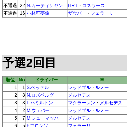
不通過
22
N.カーティケヤン
HRT
・
コスワース
不通過
16
小林可夢偉
ザウバー
・
フェラーリ
予選2回目
順位
No
ドライバー
車
1
1
S.ベッテル
レッドブル
・
ルノー
2
8
N.ロズベルグ
メルセデス
3
3
L.ハミルトン
マクラーレン
・
メルセデス
4
2
M.ウェバー
レッドブル
・
ルノー
5
7
M.シューマッハ
メルセデス
6
5
F.アロンソ
フェラーリ