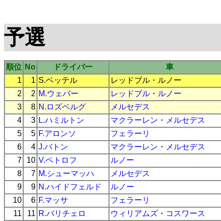
予選
順位
No
ドライバー
車
1
1
S.ベッテル
レッドブル
・
ルノー
2
2
M.ウェバー
レッドブル
・
ルノー
3
8
N.ロズベルグ
メルセデス
4
3
L.ハミルトン
マクラーレン
・
メルセデス
5
5
F.アロンソ
フェラーリ
6
4
J.バトン
マクラーレン
・
メルセデス
7
10
V.ペトロフ
ルノー
8
7
M.シューマッハ
メルセデス
9
9
N.ハイドフェルド
ルノー
10
6
F.マッサ
フェラーリ
11
11
R.バリチェロ
ウィリアムズ
・
コスワース