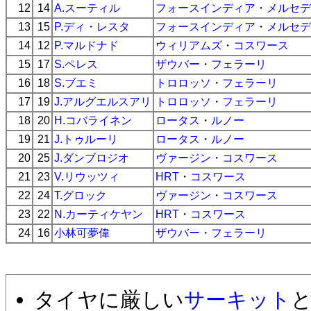
12
14
A.スーティル
フォースインディア
・
メルセデ
13
15
P.ディ・レスタ
フォースインディア
・
メルセデ
14
12
P.マルドナド
ウィリアムズ
・
コスワース
15
17
S.ペレス
ザウバー
・
フェラーリ
16
18
S.ブエミ
トロロッソ
・
フェラーリ
17
19
J.アルグエルスアリ
トロロッソ
・
フェラーリ
18
20
H.コバライネン
ロータス
・
ルノー
19
21
J.トゥルーリ
ロータス
・
ルノー
20
25
J.ダンブロジオ
ヴァージン
・
コスワース
21
23
V.リウッツィ
HRT
・
コスワース
22
24
T.グロック
ヴァージン
・
コスワース
23
22
N.カーティケヤン
HRT
・
コスワース
24
16
小林可夢偉
ザウバー
・
フェラーリ
タイヤに厳しい
サーキット