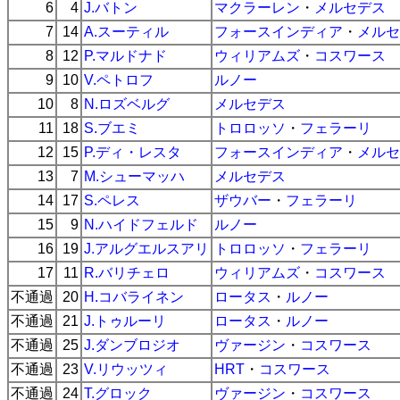
6
4
J.バトン
マクラーレン
・
メルセデス
7
14
A.スーティル
フォースインディア
・
メルセ
8
12
P.マルドナド
ウィリアムズ
・
コスワース
9
10
V.ペトロフ
ルノー
10
8
N.ロズベルグ
メルセデス
11
18
S.ブエミ
トロロッソ
・
フェラーリ
12
15
P.ディ・レスタ
フォースインディア
・
メルセ
13
7
M.シューマッハ
メルセデス
14
17
S.ペレス
ザウバー
・
フェラーリ
15
9
N.ハイドフェルド
ルノー
16
19
J.アルグエルスアリ
トロロッソ
・
フェラーリ
17
11
R.バリチェロ
ウィリアムズ
・
コスワース
不通過
20
H.コバライネン
ロータス
・
ルノー
不通過
21
J.トゥルーリ
ロータス
・
ルノー
不通過
25
J.ダンブロジオ
ヴァージン
・
コスワース
不通過
23
V.リウッツィ
HRT
・
コスワース
不通過
24
T.グロック
ヴァージン
・
コスワース