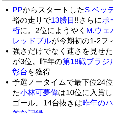
PP
からスタートした
S.ベッ
裕の走りで
13勝目
!!さらに
ポ
桁
に。2位にようやく
M.ウェ
レッドブル
が今期初の1-2
強さだけでなく速さを見せ
が3位。昨年の
第18戦ブラジ
彰台
を獲得
予選ノータイムで最下位24
た
小林可夢偉
は10位に入賞し
ゴール。14台抜きは
昨年のハ