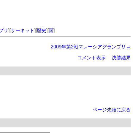
プリ
][
サーキット
][
歴史
][
国
]
2009年第2戦マレーシアグランプリ→
コメント表示
決勝結果
ページ先頭に戻る