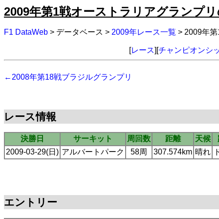
2009年第1戦オーストラリアグランプ
F1 DataWeb
> データベース >
2009年レース一覧
> 2009
[
レース
][
チャンピオンシ
←2008年第18戦ブラジルグランプリ
レース情報
決勝日
サーキット
周回数
距離
天候
2009-03-29(日)
アルバートパーク
58周
307.574km
晴れ
エントリー