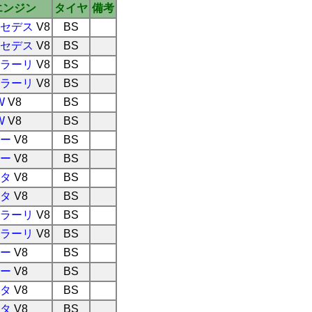
エンジン
タイヤ
備考
セデス
V8
BS
セデス
V8
BS
ラーリ
V8
BS
ラーリ
V8
BS
W
V8
BS
W
V8
BS
ー
V8
BS
ー
V8
BS
タ
V8
BS
タ
V8
BS
ラーリ
V8
BS
ラーリ
V8
BS
ー
V8
BS
ー
V8
BS
タ
V8
BS
タ
V8
BS