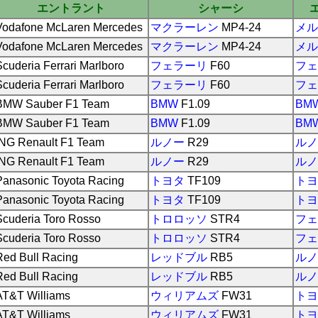
エントラント
シャーシ
Vodafone McLaren Mercedes
マクラーレン
MP4-24
メル
Vodafone McLaren Mercedes
マクラーレン
MP4-24
メル
Scuderia Ferrari Marlboro
フェラーリ
F60
フェ
Scuderia Ferrari Marlboro
フェラーリ
F60
フェ
BMW Sauber F1 Team
BMW
F1.09
BM
BMW Sauber F1 Team
BMW
F1.09
BM
ING Renault F1 Team
ルノー
R29
ルノ
ING Renault F1 Team
ルノー
R29
ルノ
Panasonic Toyota Racing
トヨタ
TF109
トヨ
Panasonic Toyota Racing
トヨタ
TF109
トヨ
Scuderia Toro Rosso
トロロッソ
STR4
フェ
Scuderia Toro Rosso
トロロッソ
STR4
フェ
Red Bull Racing
レッドブル
RB5
ルノ
Red Bull Racing
レッドブル
RB5
ルノ
AT&T Williams
ウィリアムズ
FW31
トヨ
AT&T Williams
ウィリアムズ
FW31
トヨ