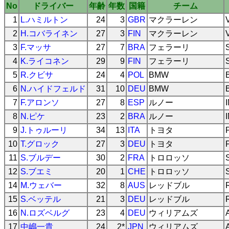
No
ドライバー
年齢
年数
国籍
チーム
1
L.ハミルトン
24
3
GBR
マクラーレン
2
H.コバライネン
27
3
FIN
マクラーレン
3
F.マッサ
27
7
BRA
フェラーリ
4
K.ライコネン
29
9
FIN
フェラーリ
5
R.クビサ
24
4
POL
BMW
6
N.ハイドフェルド
31
10
DEU
BMW
7
F.アロンソ
27
8
ESP
ルノー
8
N.ピケ
23
2
BRA
ルノー
9
J.トゥルーリ
34
13
ITA
トヨタ
10
T.グロック
27
3
DEU
トヨタ
11
S.ブルデー
30
2
FRA
トロロッソ
12
S.ブエミ
20
1
CHE
トロロッソ
14
M.ウェバー
32
8
AUS
レッドブル
15
S.ベッテル
21
3
DEU
レッドブル
16
N.ロズベルグ
23
4
DEU
ウィリアムズ
17
中嶋一貴
24
2*
JPN
ウィリアムズ