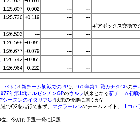
1:25.605
+0.101
---
---
1:25.607
+0.002
---
---
1:25.726
+0.119
---
---
ギアボックス交換でグ
1:26.503
---
---
---
1:26.598
+0.095
---
---
ス
1:26.677
+0.079
---
---
ス
1:26.742
+0.065
---
---
1:26.964
+0.222
---
---
の
J.バトン
!!
新チーム初戦でのPP
は
1970年第11戦カナダGP
の
テ
1977年第1戦アルゼンチンGP
の
ウルフ
以来となる
新チーム初戦
昨シーズンのイタリアGP
以来の優勝に届くか?
通過でQ2を走行できず。
マクラーレン
のチームメイト、
H.コバ
3位。今期も予選一発に課題