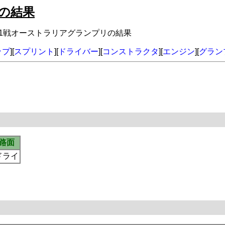
リの結果
年第1戦オーストラリアグランプリの結果
ップ
][
スプリント
][
ドライバー
][
コンストラクタ
][
エンジン
][
グラン
路面
ドライ