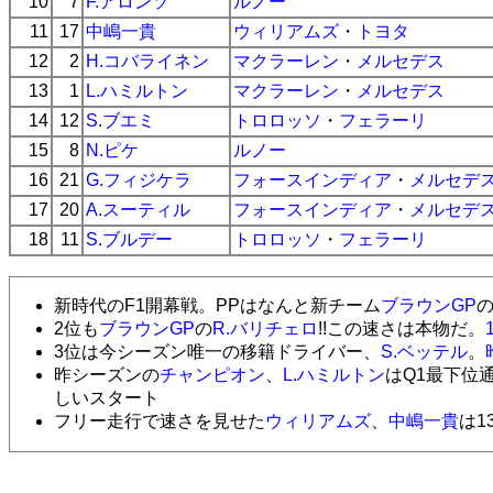
10
7
F.アロンソ
ルノー
11
17
中嶋一貴
ウィリアムズ
・
トヨタ
12
2
H.コバライネン
マクラーレン
・
メルセデス
13
1
L.ハミルトン
マクラーレン
・
メルセデス
14
12
S.ブエミ
トロロッソ
・
フェラーリ
15
8
N.ピケ
ルノー
16
21
G.フィジケラ
フォースインディア
・
メルセデ
17
20
A.スーティル
フォースインディア
・
メルセデ
18
11
S.ブルデー
トロロッソ
・
フェラーリ
新時代のF1開幕戦。PPはなんと新チーム
ブラウンGP
2位も
ブラウンGP
の
R.バリチェロ
!!この速さは本物だ。
3位は今シーズン唯一の移籍ドライバー、
S.ベッテル
。
昨シーズンの
チャンピオン
、
L.ハミルトン
はQ1最下位
しいスタート
フリー走行で速さを見せた
ウィリアムズ
、
中嶋一貴
は1