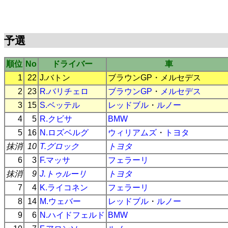
予選
順位
No
ドライバー
車
1
22
J.バトン
ブラウンGP
・
メルセデス
2
23
R.バリチェロ
ブラウンGP
・
メルセデス
3
15
S.ベッテル
レッドブル
・
ルノー
4
5
R.クビサ
BMW
5
16
N.ロズベルグ
ウィリアムズ
・
トヨタ
抹消
10
T.グロック
トヨタ
6
3
F.マッサ
フェラーリ
抹消
9
J.トゥルーリ
トヨタ
7
4
K.ライコネン
フェラーリ
8
14
M.ウェバー
レッドブル
・
ルノー
9
6
N.ハイドフェルド
BMW