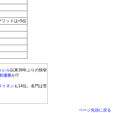
リッドは+5位
ィレル
以来39年ぶりの快挙
初優勝
か!?
ライネン
も14位。名門は苦
ページ先頭に戻る