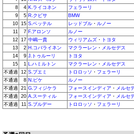
8
4
K.ライコネン
フェラーリ
9
5
R.クビサ
BMW
10
15
S.ベッテル
レッドブル
・
ルノー
11
7
F.アロンソ
ルノー
12
17
中嶋一貴
ウィリアムズ
・
トヨタ
13
2
H.コバライネン
マクラーレン
・
メルセデス
14
9
J.トゥルーリ
トヨタ
15
1
L.ハミルトン
マクラーレン
・
メルセデス
不通過
12
S.ブエミ
トロロッソ
・
フェラーリ
不通過
8
N.ピケ
ルノー
不通過
21
G.フィジケラ
フォースインディア
・
メルセ
不通過
20
A.スーティル
フォースインディア
・
メルセ
不通過
11
S.ブルデー
トロロッソ
・
フェラーリ