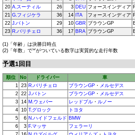
20
A.スーティル
26
3
DEU
フォースインディア
21
G.フィジケラ
36
14
ITA
フォースインディア
22
J.バトン
29
10
GBR
ブラウンGP
23
R.バリチェロ
36
17
BRA
ブラウンGP
(1)「年齢」は決勝日時点
(2)「年数」で'*'がついている数字は実質的な走行年数
予選1回目
順位
No
ドライバー
車
1
23
R.バリチェロ
ブラウンGP
・
メルセデス
2
22
J.バトン
ブラウンGP
・
メルセデス
3
14
M.ウェバー
レッドブル
・
ルノー
4
10
T.グロック
トヨタ
5
6
N.ハイドフェルド
BMW
6
3
F.マッサ
フェラーリ
7
16
N.ロズベルグ
ウィリアムズ
・
トヨタ