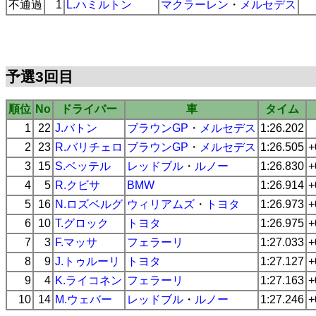
不通過
1
L.ハミルトン
マクラーレン
・
メルセデス
予選3回目
順位
No
ドライバー
車
タイム
1
22
J.バトン
ブラウンGP
・
メルセデス
1:26.202
2
23
R.バリチェロ
ブラウンGP
・
メルセデス
1:26.505
+
3
15
S.ベッテル
レッドブル
・
ルノー
1:26.830
+
4
5
R.クビサ
BMW
1:26.914
+
5
16
N.ロズベルグ
ウィリアムズ
・
トヨタ
1:26.973
+
6
10
T.グロック
トヨタ
1:26.975
+
7
3
F.マッサ
フェラーリ
1:27.033
+
8
9
J.トゥルーリ
トヨタ
1:27.127
+
9
4
K.ライコネン
フェラーリ
1:27.163
+
10
14
M.ウェバー
レッドブル
・
ルノー
1:27.246
+