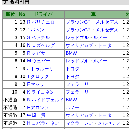
予選2回目
順位
No
ドライバー
車
1
23
R.バリチェロ
ブラウンGP
・
メルセデス
1:
2
22
J.バトン
ブラウンGP
・
メルセデス
1:
3
15
S.ベッテル
レッドブル
・
ルノー
1:
4
16
N.ロズベルグ
ウィリアムズ
・
トヨタ
1:
5
5
R.クビサ
BMW
1:
6
14
M.ウェバー
レッドブル
・
ルノー
1:
7
9
J.トゥルーリ
トヨタ
1:
8
10
T.グロック
トヨタ
1:
9
3
F.マッサ
フェラーリ
1:
10
4
K.ライコネン
フェラーリ
1:
不通過
6
N.ハイドフェルド
BMW
1:
不通過
7
F.アロンソ
ルノー
1:
不通過
17
中嶋一貴
ウィリアムズ
・
トヨタ
1:
不通過
2
H.コバライネン
マクラーレン
・
メルセデス
1: