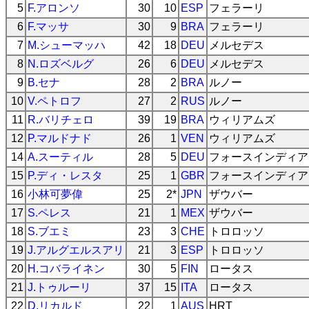
5
F.アロンソ
30
10
ESP
フェラーリ
6
F.マッサ
30
9
BRA
フェラーリ
7
M.シューマッハ
42
18
DEU
メルセデス
8
N.ロズベルグ
26
6
DEU
メルセデス
9
B.セナ
28
2
BRA
ルノー
10
V.ペトロフ
27
2
RUS
ルノー
11
R.バリチェロ
39
19
BRA
ウィリアムズ
12
P.マルドナド
26
1
VEN
ウィリアムズ
14
A.スーティル
28
5
DEU
フォースインディア
15
P.ディ・レスタ
25
1
GBR
フォースインディア
16
小林可夢偉
25
2*
JPN
ザウバー
17
S.ペレス
21
1
MEX
ザウバー
18
S.ブエミ
23
3
CHE
トロロッソ
19
J.アルグエルスアリ
21
3
ESP
トロロッソ
20
H.コバライネン
30
5
FIN
ロータス
21
J.トゥルーリ
37
15
ITA
ロータス
22
D.リカルド
22
1
AUS
HRT