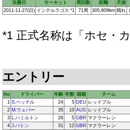
決勝日
サーキット
周回数
距離
天候
2011-11-27(日)
インテルラゴス *1
71周
305.909km
晴れ
*1 正式名称は「ホセ・
エントリー
No
ドライバー
年齢
年数
国籍
チーム
1
S.ベッテル
24
5
DEU
レッドブル
2
M.ウェバー
35
10
AUS
レッドブル
3
L.ハミルトン
26
5
GBR
マクラーレン
4
J.バトン
31
12
GBR
マクラーレン