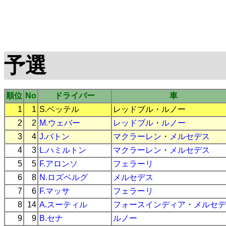
予選
順位
No
ドライバー
車
1
1
S.ベッテル
レッドブル
・
ルノー
2
2
M.ウェバー
レッドブル
・
ルノー
3
4
J.バトン
マクラーレン
・
メルセデス
4
3
L.ハミルトン
マクラーレン
・
メルセデス
5
5
F.アロンソ
フェラーリ
6
8
N.ロズベルグ
メルセデス
7
6
F.マッサ
フェラーリ
8
14
A.スーティル
フォースインディア
・
メルセデ
9
9
B.セナ
ルノー