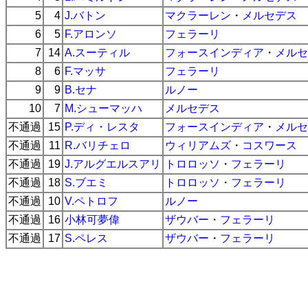
5
4
J.バトン
マクラーレン
・
メルセデス
6
5
F.アロンソ
フェラーリ
7
14
A.スーティル
フォースインディア
・
メルセ
8
6
F.マッサ
フェラーリ
9
9
B.セナ
ルノー
10
7
M.シューマッハ
メルセデス
不通過
15
P.ディ・レスタ
フォースインディア
・
メルセ
不通過
11
R.バリチェロ
ウィリアムズ
・
コスワース
不通過
19
J.アルグエルスアリ
トロロッソ
・
フェラーリ
不通過
18
S.ブエミ
トロロッソ
・
フェラーリ
不通過
10
V.ペトロフ
ルノー
不通過
16
小林可夢偉
ザウバー
・
フェラーリ
不通過
17
S.ペレス
ザウバー
・
フェラーリ