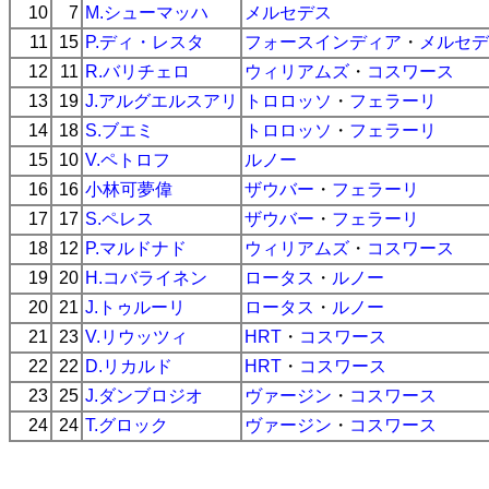
10
7
M.シューマッハ
メルセデス
11
15
P.ディ・レスタ
フォースインディア
・
メルセデ
12
11
R.バリチェロ
ウィリアムズ
・
コスワース
13
19
J.アルグエルスアリ
トロロッソ
・
フェラーリ
14
18
S.ブエミ
トロロッソ
・
フェラーリ
15
10
V.ペトロフ
ルノー
16
16
小林可夢偉
ザウバー
・
フェラーリ
17
17
S.ペレス
ザウバー
・
フェラーリ
18
12
P.マルドナド
ウィリアムズ
・
コスワース
19
20
H.コバライネン
ロータス
・
ルノー
20
21
J.トゥルーリ
ロータス
・
ルノー
21
23
V.リウッツィ
HRT
・
コスワース
22
22
D.リカルド
HRT
・
コスワース
23
25
J.ダンブロジオ
ヴァージン
・
コスワース
24
24
T.グロック
ヴァージン
・
コスワース