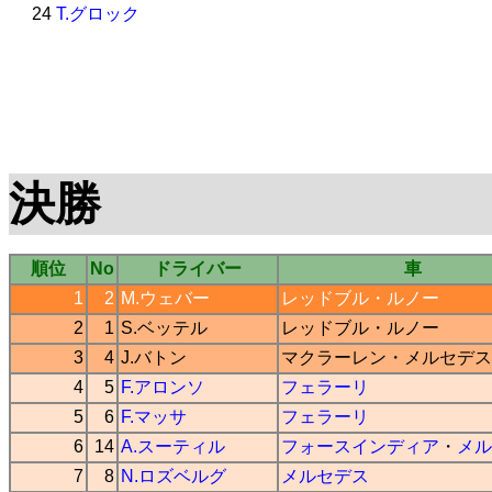
24
T.グロック
決勝
順位
No
ドライバー
車
1
2
M.ウェバー
レッドブル
・
ルノー
2
1
S.ベッテル
レッドブル
・
ルノー
3
4
J.バトン
マクラーレン
・
メルセデス
4
5
F.アロンソ
フェラーリ
5
6
F.マッサ
フェラーリ
6
14
A.スーティル
フォースインディア
・
メル
7
8
N.ロズベルグ
メルセデス