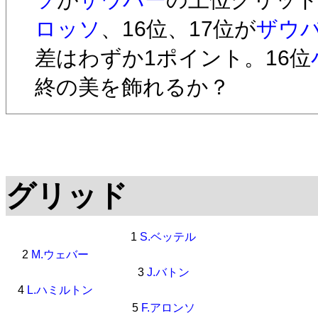
ロッソ
、16位、17位が
ザウ
差はわずか1ポイント。16位
終の美を飾れるか？
グリッド
1
S.ベッテル
2
M.ウェバー
3
J.バトン
4
L.ハミルトン
5
F.アロンソ