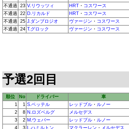
不通過
23
V.リウッツィ
HRT
・
コスワース
不通過
22
D.リカルド
HRT
・
コスワース
不通過
25
J.ダンブロジオ
ヴァージン
・
コスワース
不通過
24
T.グロック
ヴァージン
・
コスワース
予選2回目
順位
No
ドライバー
車
1
1
S.ベッテル
レッドブル
・
ルノー
2
8
N.ロズベルグ
メルセデス
3
2
M.ウェバー
レッドブル
・
ルノー
4
3
L.ハミルトン
マクラーレン
・
メルセデス