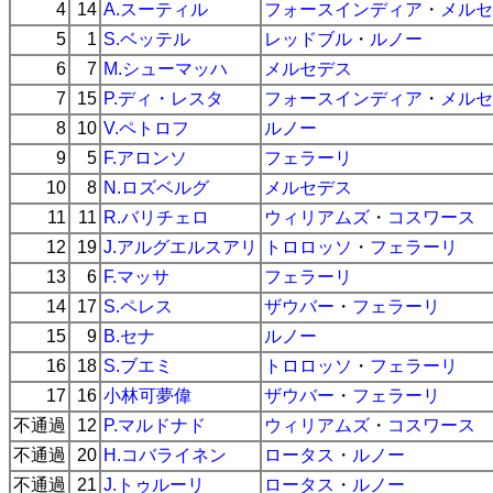
4
14
A.スーティル
フォースインディア
・
メルセ
5
1
S.ベッテル
レッドブル
・
ルノー
6
7
M.シューマッハ
メルセデス
7
15
P.ディ・レスタ
フォースインディア
・
メルセ
8
10
V.ペトロフ
ルノー
9
5
F.アロンソ
フェラーリ
10
8
N.ロズベルグ
メルセデス
11
11
R.バリチェロ
ウィリアムズ
・
コスワース
12
19
J.アルグエルスアリ
トロロッソ
・
フェラーリ
13
6
F.マッサ
フェラーリ
14
17
S.ペレス
ザウバー
・
フェラーリ
15
9
B.セナ
ルノー
16
18
S.ブエミ
トロロッソ
・
フェラーリ
17
16
小林可夢偉
ザウバー
・
フェラーリ
不通過
12
P.マルドナド
ウィリアムズ
・
コスワース
不通過
20
H.コバライネン
ロータス
・
ルノー
不通過
21
J.トゥルーリ
ロータス
・
ルノー