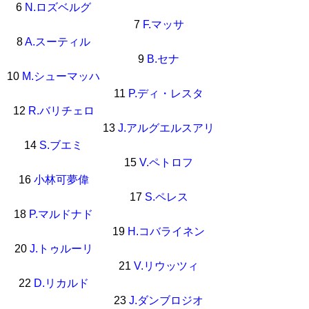
6
N.ロズベルグ
7
F.マッサ
8
A.スーティル
9
B.セナ
10
M.シューマッハ
11
P.ディ・レスタ
12
R.バリチェロ
13
J.アルグエルスアリ
14
S.ブエミ
15
V.ペトロフ
16
小林可夢偉
17
S.ペレス
18
P.マルドナド
19
H.コバライネン
20
J.トゥルーリ
21
V.リウッツィ
22
D.リカルド
23
J.ダンブロジオ