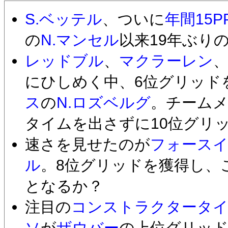
S.ベッテル
、ついに
年間15P
の
N.マンセル
以来19年ぶり
レッドブル
、
マクラーレン
にひしめく中、6位グリッド
ス
の
N.ロズベルグ
。チーム
タイムを出さずに10位グリ
速さを見せたのが
フォース
ル
。8位グリッドを獲得し、
となるか？
注目の
コンストラクタータイ
ソ
が
ザウバー
の上位グリッド