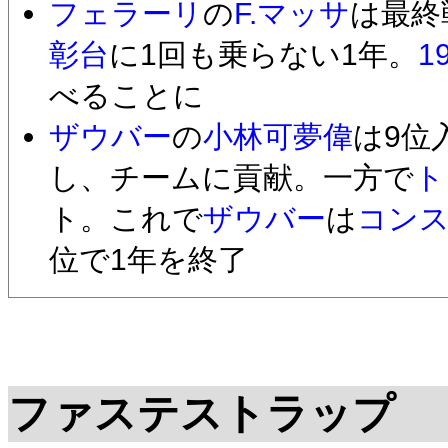
フェラーリ
の
F.マッサ
は最終
彰台
に1回も乗らない1年。
1
べることに
ザウバー
の
小林可夢偉
は9位
し、チームに貢献。一方で
ト
ト。これで
ザウバー
は
コン
位で1年を終了
ファステストラップ