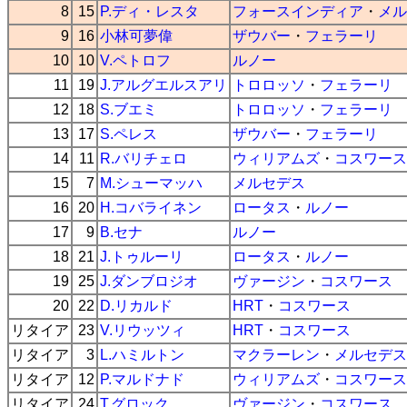
8
15
P.ディ・レスタ
フォースインディア
・
メル
9
16
小林可夢偉
ザウバー
・
フェラーリ
10
10
V.ペトロフ
ルノー
11
19
J.アルグエルスアリ
トロロッソ
・
フェラーリ
12
18
S.ブエミ
トロロッソ
・
フェラーリ
13
17
S.ペレス
ザウバー
・
フェラーリ
14
11
R.バリチェロ
ウィリアムズ
・
コスワース
15
7
M.シューマッハ
メルセデス
16
20
H.コバライネン
ロータス
・
ルノー
17
9
B.セナ
ルノー
18
21
J.トゥルーリ
ロータス
・
ルノー
19
25
J.ダンブロジオ
ヴァージン
・
コスワース
20
22
D.リカルド
HRT
・
コスワース
リタイア
23
V.リウッツィ
HRT
・
コスワース
リタイア
3
L.ハミルトン
マクラーレン
・
メルセデス
リタイア
12
P.マルドナド
ウィリアムズ
・
コスワース
リタイア
24
T.グロック
ヴァージン
・
コスワース