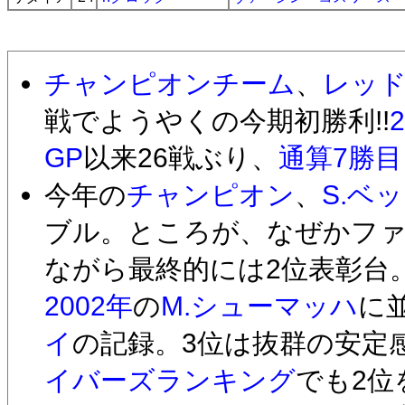
チャンピオンチーム
、
レッ
戦でようやくの今期初勝利!!
GP
以来26戦ぶり、
通算7勝目
今年の
チャンピオン
、
S.ベ
ブル。ところが、なぜかフ
ながら最終的には2位表彰台
2002年
の
M.シューマッハ
に
イ
の記録。3位は抜群の安定
イバーズランキング
でも2位