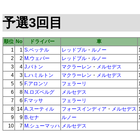
予選3回目
順位
No
ドライバー
車
1
1
S.ベッテル
レッドブル
・
ルノー
2
2
M.ウェバー
レッドブル
・
ルノー
3
4
J.バトン
マクラーレン
・
メルセデス
4
3
L.ハミルトン
マクラーレン
・
メルセデス
5
5
F.アロンソ
フェラーリ
6
8
N.ロズベルグ
メルセデス
7
6
F.マッサ
フェラーリ
8
14
A.スーティル
フォースインディア
・
メルセデス
9
9
B.セナ
ルノー
10
7
M.シューマッハ
メルセデス