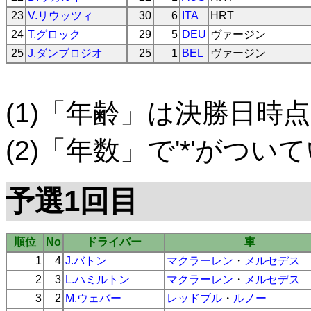
23
V.リウッツィ
30
6
ITA
HRT
24
T.グロック
29
5
DEU
ヴァージン
25
J.ダンブロジオ
25
1
BEL
ヴァージン
(1)「年齢」は決勝日時点
(2)「年数」で'*'がつ
予選1回目
順位
No
ドライバー
車
1
4
J.バトン
マクラーレン
・
メルセデス
2
3
L.ハミルトン
マクラーレン
・
メルセデス
3
2
M.ウェバー
レッドブル
・
ルノー