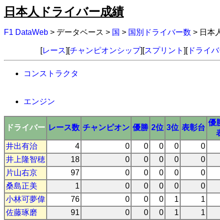
日本人ドライバー成績
F1 DataWeb
> データベース >
国
>
国別ドライバー数
> 日本
[
レース
][
チャンピオンシップ
][
スプリント
][
ドライバ
コンストラクタ
エンジン
優
ドライバー
レース数
チャンピオン
優勝
2位
3位
表彰台
井出有治
4
0
0
0
0
0
井上隆智穂
18
0
0
0
0
0
片山右京
97
0
0
0
0
0
桑島正美
1
0
0
0
0
0
小林可夢偉
76
0
0
0
1
1
佐藤琢磨
91
0
0
0
1
1