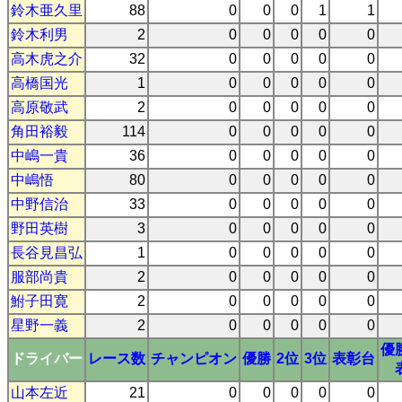
鈴木亜久里
88
0
0
0
1
1
鈴木利男
2
0
0
0
0
0
高木虎之介
32
0
0
0
0
0
高橋国光
1
0
0
0
0
0
高原敬武
2
0
0
0
0
0
角田裕毅
114
0
0
0
0
0
中嶋一貴
36
0
0
0
0
0
中嶋悟
80
0
0
0
0
0
中野信治
33
0
0
0
0
0
野田英樹
3
0
0
0
0
0
長谷見昌弘
1
0
0
0
0
0
服部尚貴
2
0
0
0
0
0
鮒子田寛
2
0
0
0
0
0
星野一義
2
0
0
0
0
0
優
ドライバー
レース数
チャンピオン
優勝
2位
3位
表彰台
山本左近
21
0
0
0
0
0