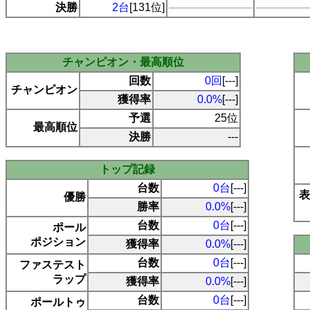
決勝
2台
[131位]
チャンピオン・最高順位
回数
0回
[---]
チャンピオン
獲得率
0.0%
[---]
予選
25位
最高順位
決勝
---
トップ記録
台数
0台
[---]
表
優勝
勝率
0.0%
[---]
台数
0台
[---]
ポール
ポジション
獲得率
0.0%
[---]
台数
0台
[---]
ファステスト
ラップ
獲得率
0.0%
[---]
台数
0台
[---]
ポールトゥ