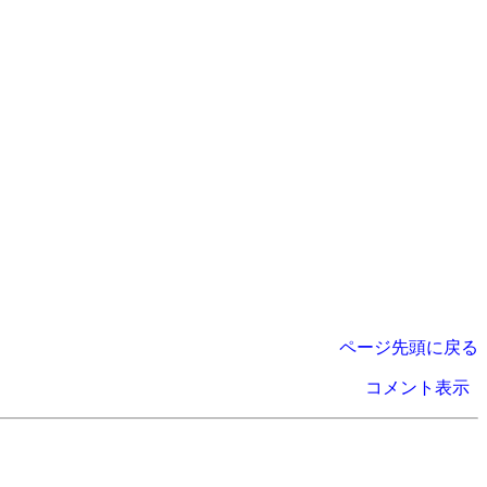
ページ先頭に戻る
コメント表示