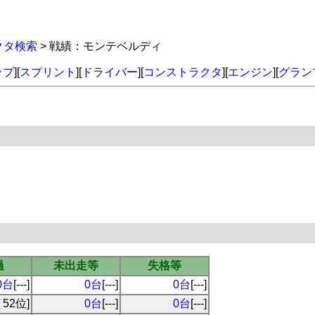
クタ検索
> 戦績：モンテベルディ
ップ
][
スプリント
][
ドライバー
][
コンストラクタ
][
エンジン
][
グラン
過
未出走等
失格等
0台
[---]
0台
[---]
0台
[---]
[ 52位]
0台
[---]
0台
[---]