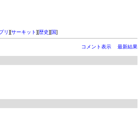
プリ
][
サーキット
][
歴史
][
国
]
コメント表示
最新結果