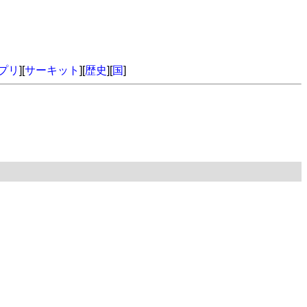
プリ
][
サーキット
][
歴史
][
国
]