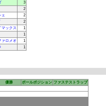
ダ
3
2
シェ
2
T
2
イマックス
1
1
ファロメオ
1
ラ
1
優勝
ポールポジション
ファステストラップ