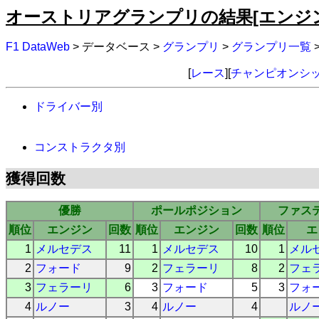
オーストリアグランプリの結果[エンジ
F1 DataWeb
> データベース >
グランプリ
>
グランプリ一覧
[
レース
][
チャンピオンシ
ドライバー別
コンストラクタ別
獲得回数
優勝
ポールポジション
ファス
順位
エンジン
回数
順位
エンジン
回数
順位
エ
1
メルセデス
11
1
メルセデス
10
1
メル
2
フォード
9
2
フェラーリ
8
2
フェ
3
フェラーリ
6
3
フォード
5
3
フォ
4
ルノー
3
4
ルノー
4
ルノ