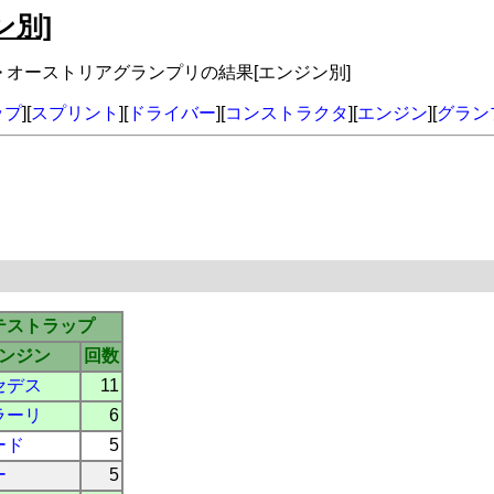
ン別]
> オーストリアグランプリの結果[エンジン別]
ップ
][
スプリント
][
ドライバー
][
コンストラクタ
][
エンジン
][
グラン
テストラップ
ンジン
回数
セデス
11
ラーリ
6
ード
5
ー
5