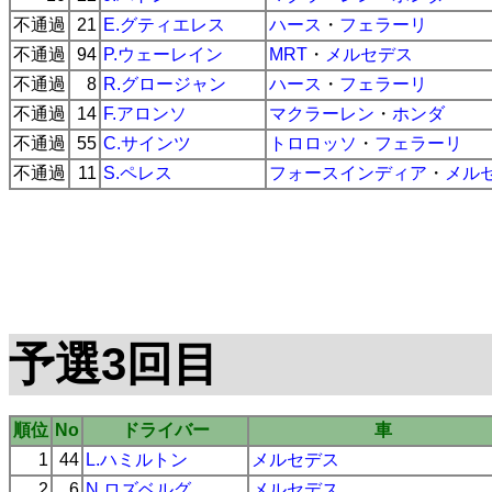
不通過
21
E.グティエレス
ハース
・
フェラーリ
不通過
94
P.ウェーレイン
MRT
・
メルセデス
不通過
8
R.グロージャン
ハース
・
フェラーリ
不通過
14
F.アロンソ
マクラーレン
・
ホンダ
不通過
55
C.サインツ
トロロッソ
・
フェラーリ
不通過
11
S.ペレス
フォースインディア
・
メル
予選3回目
順位
No
ドライバー
車
1
44
L.ハミルトン
メルセデス
2
6
N.ロズベルグ
メルセデス