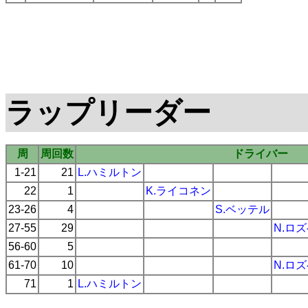
ラップリーダー
周
周回数
ドライバー
1-21
21
L.ハミルトン
22
1
K.ライコネン
23-26
4
S.ベッテル
27-55
29
N.ロ
56-60
5
61-70
10
N.ロ
71
1
L.ハミルトン