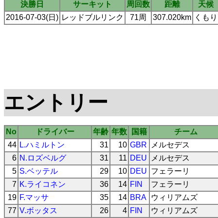
決勝日
サーキット
周回数
距離
天候
2016-07-03(日)
レッドブルリンク
71周
307.020km
くもり
エントリー
No
ドライバー
年齢
年数
国籍
チーム
44
L.ハミルトン
31
10
GBR
メルセデス
6
N.ロズベルグ
31
11
DEU
メルセデス
5
S.ベッテル
29
10
DEU
フェラーリ
7
K.ライコネン
36
14
FIN
フェラーリ
19
F.マッサ
35
14
BRA
ウィリアムズ
77
V.ボッタス
26
4
FIN
ウィリアムズ