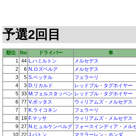
予選2回目
順位
No
ドライバー
車
1
44
L.ハミルトン
メルセデス
2
6
N.ロズベルグ
メルセデス
3
5
S.ベッテル
フェラーリ
4
3
D.リカルド
レッドブル
・
タグホイヤー
5
33
M.フェルスタッペン
レッドブル
・
タグホイヤー
6
77
V.ボッタス
ウィリアムズ
・
メルセデス
7
7
K.ライコネン
フェラーリ
8
19
F.マッサ
ウィリアムズ
・
メルセデス
9
27
N.ヒュルケンベルグ
フォースインディア
・
メル
10
22
J.バトン
マクラーレン
・
ホンダ