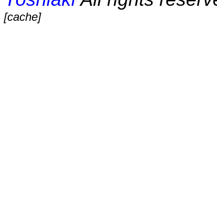
[cache]