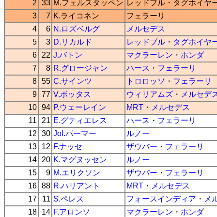
2
33
M.フェルスタッペン
レッドブル
・
タグホイヤ
3
7
K.ライコネン
フェラーリ
4
6
N.ロズベルグ
メルセデス
5
3
D.リカルド
レッドブル
・
タグホイヤ
6
22
J.バトン
マクラーレン
・
ホンダ
7
8
R.グロージャン
ハース
・
フェラーリ
8
55
C.サインツ
トロロッソ
・
フェラーリ
9
77
V.ボッタス
ウィリアムズ
・
メルセデ
10
94
P.ウェーレイン
MRT
・
メルセデス
11
21
E.グティエレス
ハース
・
フェラーリ
12
30
Jol.パーマー
ルノー
13
12
F.ナッセ
ザウバー
・
フェラーリ
14
20
K.マグヌッセン
ルノー
15
9
M.エリクソン
ザウバー
・
フェラーリ
16
88
R.ハリアント
MRT
・
メルセデス
17
11
S.ペレス
フォースインディア
・
メ
18
14
F.アロンソ
マクラーレン
・
ホンダ