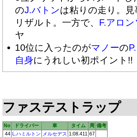
の
J.バトン
は粘りの走り。見
リザルト。一方で、
F.アロン
ヤ
10位に入ったのが
マノー
の
P
自身
にうれしい初ポイント!!
ファステストラップ
No
ドライバー
車
タイム
周
備考
44
L.ハミルトン
メルセデス
1:08.411
67