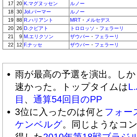
17
20
K.マグヌッセン
ルノー
18
30
Jol.パーマー
ルノー
19
88
R.ハリアント
MRT
・
メルセデス
20
26
D.クビアト
トロロッソ
・
フェラーリ
21
9
M.エリクソン
ザウバー
・
フェラーリ
22
12
F.ナッセ
ザウバー
・
フェラーリ
雨が最高の予選を演出。しか
速かった。トップタイムは
L
目
、
通算54回目のPP
3位に入ったのは何と
フォー
ケンベルグ
。同じようなコ
得した
2010年第18戦ブラジ