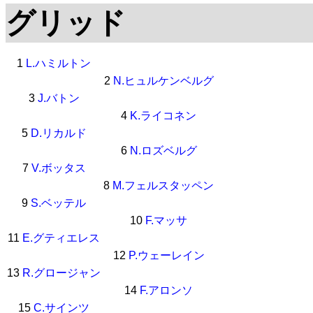
グリッド
1
L.ハミルトン
2
N.ヒュルケンベルグ
3
J.バトン
4
K.ライコネン
5
D.リカルド
6
N.ロズベルグ
7
V.ボッタス
8
M.フェルスタッペン
9
S.ベッテル
10
F.マッサ
11
E.グティエレス
12
P.ウェーレイン
13
R.グロージャン
14
F.アロンソ
15
C.サインツ