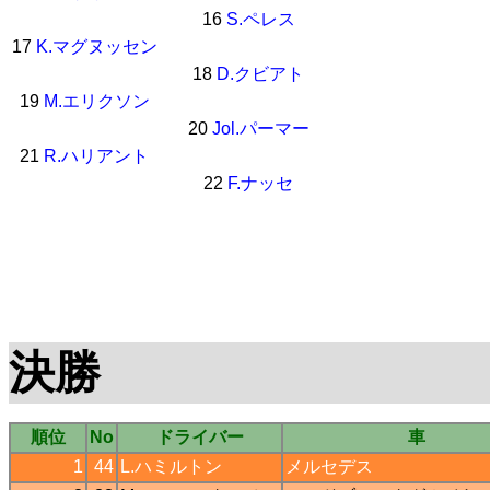
16
S.ペレス
17
K.マグヌッセン
18
D.クビアト
19
M.エリクソン
20
Jol.パーマー
21
R.ハリアント
22
F.ナッセ
決勝
順位
No
ドライバー
車
1
44
L.ハミルトン
メルセデス