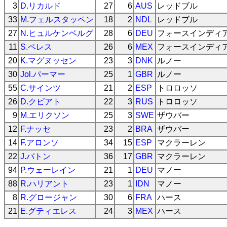
3
D.リカルド
27
6
AUS
レッドブル
33
M.フェルスタッペン
18
2
NDL
レッドブル
27
N.ヒュルケンベルグ
28
6
DEU
フォースインディ
11
S.ペレス
26
6
MEX
フォースインディ
20
K.マグヌッセン
23
3
DNK
ルノー
30
Jol.パーマー
25
1
GBR
ルノー
55
C.サインツ
21
2
ESP
トロロッソ
26
D.クビアト
22
3
RUS
トロロッソ
9
M.エリクソン
25
3
SWE
ザウバー
12
F.ナッセ
23
2
BRA
ザウバー
14
F.アロンソ
34
15
ESP
マクラーレン
22
J.バトン
36
17
GBR
マクラーレン
94
P.ウェーレイン
21
1
DEU
マノー
88
R.ハリアント
23
1
IDN
マノー
8
R.グロージャン
30
6
FRA
ハース
21
E.グティエレス
24
3
MEX
ハース