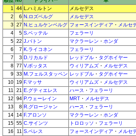
順位
No
ドライバー
車
1
44
L.ハミルトン
メルセデス
2
6
N.ロズベルグ
メルセデス
3
27
N.ヒュルケンベルグ
フォースインディア
・
メルセ
4
5
S.ベッテル
フェラーリ
5
22
J.バトン
マクラーレン
・
ホンダ
6
7
K.ライコネン
フェラーリ
7
3
D.リカルド
レッドブル
・
タグホイヤー
8
77
V.ボッタス
ウィリアムズ
・
メルセデス
9
33
M.フェルスタッペン
レッドブル
・
タグホイヤー
10
19
F.マッサ
ウィリアムズ
・
メルセデス
11
21
E.グティエレス
ハース
・
フェラーリ
12
94
P.ウェーレイン
MRT
・
メルセデス
13
8
R.グロージャン
ハース
・
フェラーリ
14
14
F.アロンソ
マクラーレン
・
ホンダ
15
55
C.サインツ
トロロッソ
・
フェラーリ
16
11
S.ペレス
フォースインディア
・
メルセ