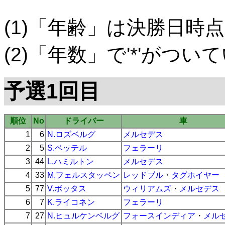
(1)「年齢」は決勝日時点
(2)「年数」で'*'がつ
予選1回目
順位
No
ドライバー
車
1
6
N.ロズベルグ
メルセデス
2
5
S.ベッテル
フェラーリ
3
44
L.ハミルトン
メルセデス
4
33
M.フェルスタッペン
レッドブル
・
タグホイヤー
5
77
V.ボッタス
ウィリアムズ
・
メルセデス
6
7
K.ライコネン
フェラーリ
7
27
N.ヒュルケンベルグ
フォースインディア
・
メル