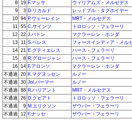
8
19
F.マッサ
ウィリアムズ
・
メルセデス
9
3
D.リカルド
レッドブル
・
タグホイヤー
10
94
P.ウェーレイン
MRT
・
メルセデス
11
55
C.サインツ
トロロッソ
・
フェラーリ
12
22
J.バトン
マクラーレン
・
ホンダ
13
11
S.ペレス
フォースインディア
・
メル
14
21
E.グティエレス
ハース
・
フェラーリ
15
8
R.グロージャン
ハース
・
フェラーリ
16
14
F.アロンソ
マクラーレン
・
ホンダ
不通過
20
K.マグヌッセン
ルノー
不通過
30
Jol.パーマー
ルノー
不通過
88
R.ハリアント
MRT
・
メルセデス
不通過
26
D.クビアト
トロロッソ
・
フェラーリ
不通過
9
M.エリクソン
ザウバー
・
フェラーリ
不通過
12
F.ナッセ
ザウバー
・
フェラーリ