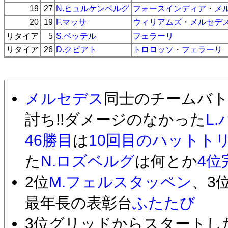
19
27
N.ヒュルケンベルグ
フォースインディア
・
メ
20
19
F.マッサ
ウィリアムズ
・
メルセデ
リタイア
5
S.ベッテル
フェラーリ
リタイア
26
D.クビアト
トロロッソ
・
フェラーリ
メルセデス
同士のチームバ
討ち!!ダメージのなかった
L
46勝目
は
10回目のハットト
た
N.ロズベルグ
は何とか
4位
2位
M.フェルスタッペン
、3
最年長の表彰台
ふたたび
3位グリッドからスタートし