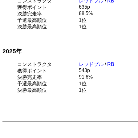
コンストラクタ
レッドブル
/
RB
635p
獲得ポイント
88.5%
決勝完走率
予選最高順位
1位
決勝最高順位
1位
2025年
コンストラクタ
レッドブル
/
RB
543p
獲得ポイント
91.6%
決勝完走率
予選最高順位
1位
決勝最高順位
1位