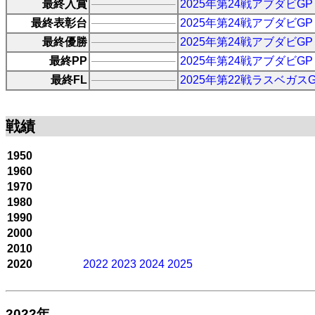
最終入賞
2025年第24戦アブダビGP
最終表彰台
2025年第24戦アブダビGP
最終優勝
2025年第24戦アブダビGP
最終PP
2025年第24戦アブダビGP
最終FL
2025年第22戦ラスベガス
戦績
1950
1960
1970
1980
1990
2000
2010
2020
2022
2023
2024
2025
2022年