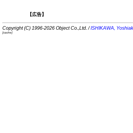
【広告】
Copyright (C) 1996-2026 Object Co.,Ltd. /
ISHIKAWA, Yoshiak
[cache]