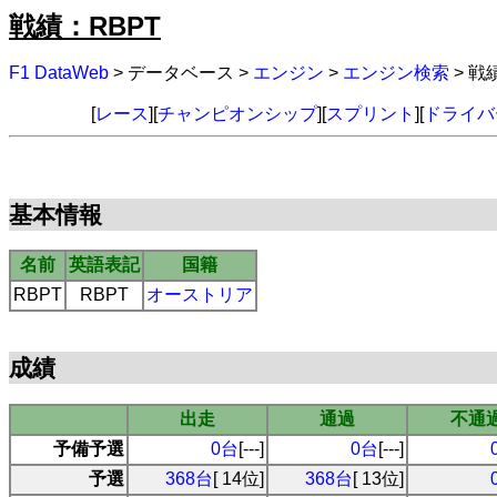
戦績：RBPT
F1 DataWeb
> データベース >
エンジン
>
エンジン検索
> 戦
[
レース
][
チャンピオンシップ
][
スプリント
][
ドライバ
基本情報
名前
英語表記
国籍
RBPT
RBPT
オーストリア
成績
出走
通過
不通
予備予選
0台
[---]
0台
[---]
予選
368台
[ 14位]
368台
[ 13位]