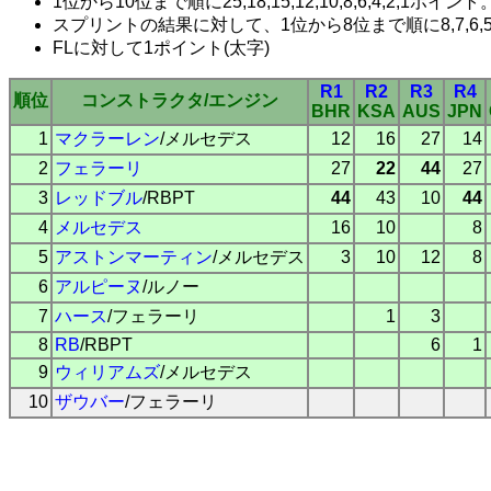
1位から10位まで順に25,18,15,12,10,8,6,4,2,1ポイント
スプリントの結果に対して、1位から8位まで順に8,7,6,5,4
FLに対して1ポイント(太字)
R1
R2
R3
R4
順位
コンストラクタ/エンジン
BHR
KSA
AUS
JPN
1
マクラーレン
/メルセデス
12
16
27
14
2
フェラーリ
27
22
44
27
3
レッドブル
/RBPT
44
43
10
44
4
メルセデス
16
10
8
5
アストンマーティン
/メルセデス
3
10
12
8
6
アルピーヌ
/ルノー
7
ハース
/フェラーリ
1
3
8
RB
/RBPT
6
1
9
ウィリアムズ
/メルセデス
10
ザウバー
/フェラーリ