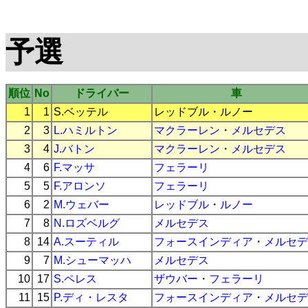
予選
順位
No
ドライバー
車
1
1
S.ベッテル
レッドブル
・
ルノー
2
3
L.ハミルトン
マクラーレン
・
メルセデス
3
4
J.バトン
マクラーレン
・
メルセデス
4
6
F.マッサ
フェラーリ
5
5
F.アロンソ
フェラーリ
6
2
M.ウェバー
レッドブル
・
ルノー
7
8
N.ロズベルグ
メルセデス
8
14
A.スーティル
フォースインディア
・
メルセデ
9
7
M.シューマッハ
メルセデス
10
17
S.ペレス
ザウバー
・
フェラーリ
11
15
P.ディ・レスタ
フォースインディア
・
メルセデ