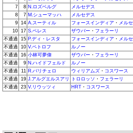
7
8
N.ロズベルグ
メルセデス
8
7
M.シューマッハ
メルセデス
9
14
A.スーティル
フォースインディア
・
メルセ
10
17
S.ペレス
ザウバー
・
フェラーリ
不通過
15
P.ディ・レスタ
フォースインディア
・
メルセ
不通過
10
V.ペトロフ
ルノー
不通過
16
小林可夢偉
ザウバー
・
フェラーリ
不通過
9
N.ハイドフェルド
ルノー
不通過
11
R.バリチェロ
ウィリアムズ
・
コスワース
不通過
19
J.アルグエルスアリ
トロロッソ
・
フェラーリ
不通過
23
V.リウッツィ
HRT
・
コスワース