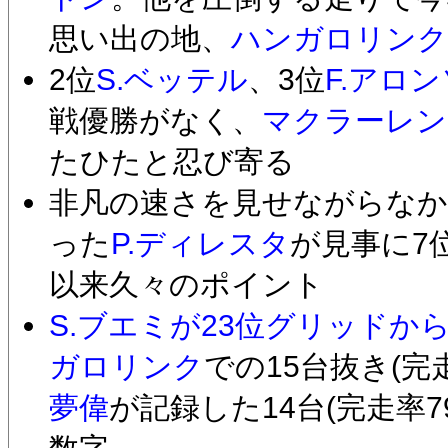
思い出の地、
ハンガロリンク
2位
S.ベッテル
、3位
F.アロン
戦優勝がなく、
マクラーレン
たひたと忍び寄る
非凡の速さを見せながらな
った
P.ディレスタ
が見事に7
以来久々のポイント
S.ブエミが23位グリッドから
ガロリンク
での15台抜き(完走
夢偉
が記録した14台(完走率7