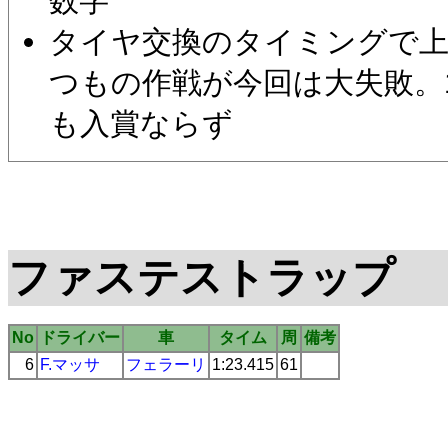
数字
タイヤ交換のタイミングで
つもの作戦が今回は大失敗。
も入賞ならず
ファステストラップ
No
ドライバー
車
タイム
周
備考
6
F.マッサ
フェラーリ
1:23.415
61