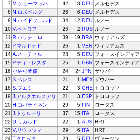
7
M.シューマッハ
42
18
DEU
メルセデス
8
N.ロズベルグ
26
6
DEU
メルセデス
9
N.ハイドフェルド
34
12
DEU
ルノー
10
V.ペトロフ
26
2
RUS
ルノー
11
R.バリチェロ
39
19
BRA
ウィリアムズ
12
P.マルドナド
26
1
VEN
ウィリアムズ
14
A.スーティル
28
5
DEU
フォースインディア
15
P.ディ・レスタ
25
1
GBR
フォースインディア
16
小林可夢偉
24
2*
JPN
ザウバー
17
S.ペレス
21
1
MEX
ザウバー
18
S.ブエミ
22
3
CHE
トロロッソ
19
J.アルグエルスアリ
21
3
ESP
トロロッソ
20
H.コバライネン
29
5
FIN
ロータス
21
J.トゥルーリ
37
15
ITA
ロータス
22
D.リカルド
22
1
AUS
HRT
23
V.リウッツィ
29
6
ITA
HRT
24
T.グロック
29
5
DEU
ヴァージン