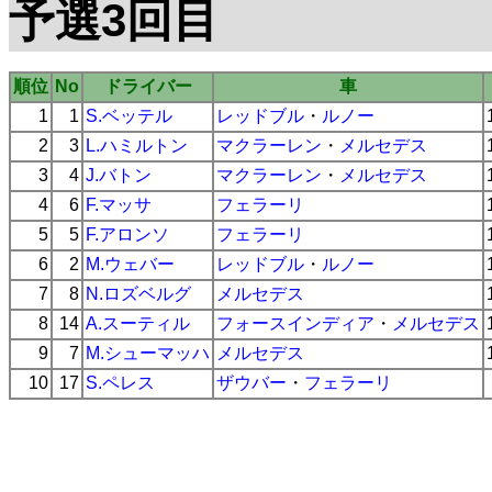
予選3回目
順位
No
ドライバー
車
1
1
S.ベッテル
レッドブル
・
ルノー
2
3
L.ハミルトン
マクラーレン
・
メルセデス
3
4
J.バトン
マクラーレン
・
メルセデス
4
6
F.マッサ
フェラーリ
5
5
F.アロンソ
フェラーリ
6
2
M.ウェバー
レッドブル
・
ルノー
7
8
N.ロズベルグ
メルセデス
8
14
A.スーティル
フォースインディア
・
メルセデス
9
7
M.シューマッハ
メルセデス
10
17
S.ペレス
ザウバー
・
フェラーリ