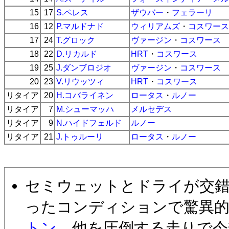
15
17
S.ペレス
ザウバー
・
フェラーリ
16
12
P.マルドナド
ウィリアムズ
・
コスワース
17
24
T.グロック
ヴァージン
・
コスワース
18
22
D.リカルド
HRT
・
コスワース
19
25
J.ダンブロジオ
ヴァージン
・
コスワース
20
23
V.リウッツィ
HRT
・
コスワース
リタイア
20
H.コバライネン
ロータス
・
ルノー
リタイア
7
M.シューマッハ
メルセデス
リタイア
9
N.ハイドフェルド
ルノー
リタイア
21
J.トゥルーリ
ロータス
・
ルノー
セミウェットとドライが交
ったコンディションで驚異
トン
。他を圧倒する走りで今季