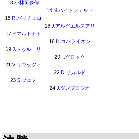
13
小林可夢偉
14
N.ハイドフェルド
15
R.バリチェロ
16
J.アルグエルスアリ
17
P.マルドナド
18
H.コバライネン
19
J.トゥルーリ
20
T.グロック
21
V.リウッツィ
22
D.リカルド
23
S.ブエミ
24
J.ダンブロジオ