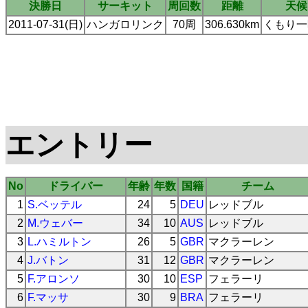
決勝日
サーキット
周回数
距離
天候
2011-07-31(日)
ハンガロリンク
70周
306.630km
くもり一
エントリー
No
ドライバー
年齢
年数
国籍
チーム
1
S.ベッテル
24
5
DEU
レッドブル
2
M.ウェバー
34
10
AUS
レッドブル
3
L.ハミルトン
26
5
GBR
マクラーレン
4
J.バトン
31
12
GBR
マクラーレン
5
F.アロンソ
30
10
ESP
フェラーリ
6
F.マッサ
30
9
BRA
フェラーリ