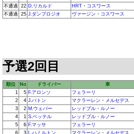
不通過
22
D.リカルド
HRT
・
コスワース
不通過
25
J.ダンブロジオ
ヴァージン
・
コスワース
予選2回目
順位
No
ドライバー
車
1
5
F.アロンソ
フェラーリ
2
4
J.バトン
マクラーレン
・
メルセデス
3
2
M.ウェバー
レッドブル
・
ルノー
4
1
S.ベッテル
レッドブル
・
ルノー
5
6
F.マッサ
フェラーリ
6
3
L.ハミルトン
マクラーレン
・
メルセデス