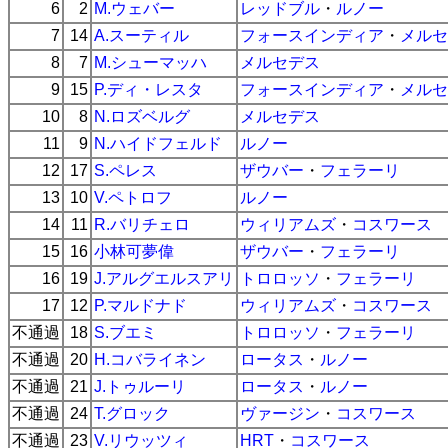
6
2
M.ウェバー
レッドブル
・
ルノー
7
14
A.スーティル
フォースインディア
・
メルセ
8
7
M.シューマッハ
メルセデス
9
15
P.ディ・レスタ
フォースインディア
・
メルセ
10
8
N.ロズベルグ
メルセデス
11
9
N.ハイドフェルド
ルノー
12
17
S.ペレス
ザウバー
・
フェラーリ
13
10
V.ペトロフ
ルノー
14
11
R.バリチェロ
ウィリアムズ
・
コスワース
15
16
小林可夢偉
ザウバー
・
フェラーリ
16
19
J.アルグエルスアリ
トロロッソ
・
フェラーリ
17
12
P.マルドナド
ウィリアムズ
・
コスワース
不通過
18
S.ブエミ
トロロッソ
・
フェラーリ
不通過
20
H.コバライネン
ロータス
・
ルノー
不通過
21
J.トゥルーリ
ロータス
・
ルノー
不通過
24
T.グロック
ヴァージン
・
コスワース
不通過
23
V.リウッツィ
HRT
・
コスワース