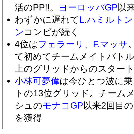
活のPP!!。
ヨーロッパGP
以
わずかに遅れて
L.ハミルトン
ン
コンビが続く
4位は
フェラーリ
、
F.マッサ
て初めてチームメイトバト
上のグリッドからのスター
小林可夢偉
は今ひとつ波に乗
トの13位グリッド。チーム
シュの
モナコGP
以来2回目の
を獲得