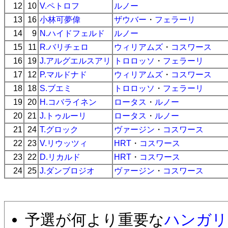
12
10
V.ペトロフ
ルノー
13
16
小林可夢偉
ザウバー
・
フェラーリ
14
9
N.ハイドフェルド
ルノー
15
11
R.バリチェロ
ウィリアムズ
・
コスワース
16
19
J.アルグエルスアリ
トロロッソ
・
フェラーリ
17
12
P.マルドナド
ウィリアムズ
・
コスワース
18
18
S.ブエミ
トロロッソ
・
フェラーリ
19
20
H.コバライネン
ロータス
・
ルノー
20
21
J.トゥルーリ
ロータス
・
ルノー
21
24
T.グロック
ヴァージン
・
コスワース
22
23
V.リウッツィ
HRT
・
コスワース
23
22
D.リカルド
HRT
・
コスワース
24
25
J.ダンブロジオ
ヴァージン
・
コスワース
予選が何より重要な
ハンガリ