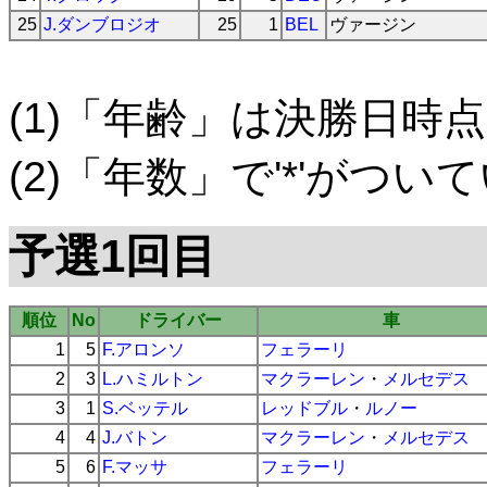
25
J.ダンブロジオ
25
1
BEL
ヴァージン
(1)「年齢」は決勝日時点
(2)「年数」で'*'がつ
予選1回目
順位
No
ドライバー
車
1
5
F.アロンソ
フェラーリ
2
3
L.ハミルトン
マクラーレン
・
メルセデス
3
1
S.ベッテル
レッドブル
・
ルノー
4
4
J.バトン
マクラーレン
・
メルセデス
5
6
F.マッサ
フェラーリ