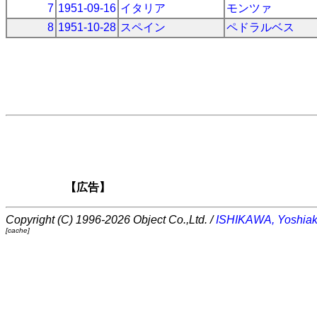
7
1951-09-16
イタリア
モンツァ
8
1951-10-28
スペイン
ペドラルベス
【広告】
Copyright (C) 1996-2026 Object Co.,Ltd. /
ISHIKAWA, Yoshiak
[cache]