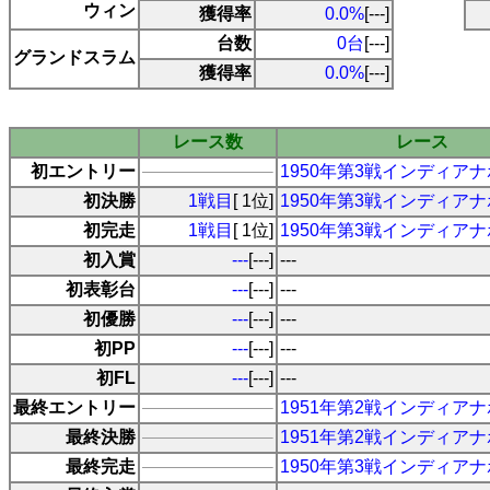
ウィン
獲得率
0.0%
[---]
台数
0台
[---]
グランドスラム
獲得率
0.0%
[---]
レース数
レース
初エントリー
1950年第3戦インディアナ
初決勝
1戦目
[ 1位]
1950年第3戦インディアナ
初完走
1戦目
[ 1位]
1950年第3戦インディアナ
初入賞
---
[---]
---
初表彰台
---
[---]
---
初優勝
---
[---]
---
初PP
---
[---]
---
初FL
---
[---]
---
最終エントリー
1951年第2戦インディアナ
最終決勝
1951年第2戦インディアナ
最終完走
1950年第3戦インディアナ