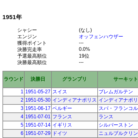
1951年
シャシー
(なし)
エンジン
オッフェンハウザー
---
獲得ポイント
0.0%
決勝完走率
予選最高順位
19位
---
決勝最高順位
ラウンド
決勝日
グランプリ
サーキット
1
1951-05-27
スイス
ブレムガルテン
2
1951-05-30
インディアナポリス
インディアナポリ
3
1951-06-17
ベルギー
スパ・フランコル
4
1951-07-01
フランス
ランス
5
1951-07-14
イギリス
シルバーストン
6
1951-07-29
ドイツ
ニュルブルクリン