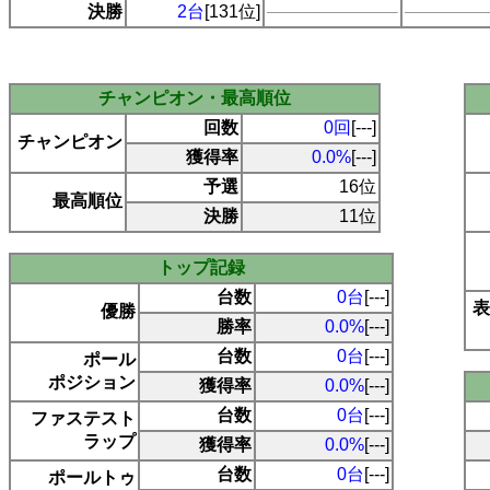
決勝
2台
[131位]
チャンピオン・最高順位
回数
0回
[---]
チャンピオン
獲得率
0.0%
[---]
予選
16位
最高順位
決勝
11位
トップ記録
台数
0台
[---]
表
優勝
勝率
0.0%
[---]
台数
0台
[---]
ポール
ポジション
獲得率
0.0%
[---]
台数
0台
[---]
ファステスト
ラップ
獲得率
0.0%
[---]
台数
0台
[---]
ポールトゥ