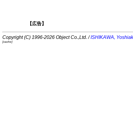
【広告】
Copyright (C) 1996-2026 Object Co.,Ltd. /
ISHIKAWA, Yoshiak
[cache]