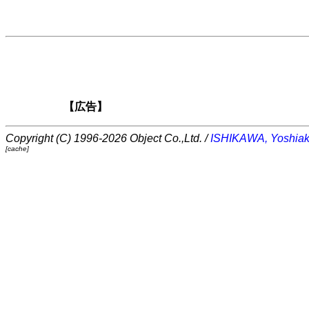
【広告】
Copyright (C) 1996-2026 Object Co.,Ltd. /
ISHIKAWA, Yoshiak
[cache]