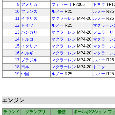
9
アメリカ
フェラーリ
F2005
トヨタ
TF1
10
フランス
ルノー
R25
ルノー
R25
11
イギリス
マクラーレン
MP4-20
ルノー
R25
12
ドイツ
ルノー
R25
マクラーレ
13
ハンガリー
マクラーレン
MP4-20
フェラーリ
14
トルコ
マクラーレン
MP4-20
マクラーレ
15
イタリア
マクラーレン
MP4-20
マクラーレ
16
ベルギー
マクラーレン
MP4-20
マクラーレ
17
ブラジル
マクラーレン
MP4-20
ルノー
R25
18
日本
マクラーレン
MP4-20
トヨタ
19
中国
ルノー
R25
ルノー
R25
エンジン
ラウンド
グランプリ
優勝
ポールポジション
フ