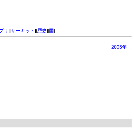
プリ
][
サーキット
][
歴史
][
国
]
2006年→