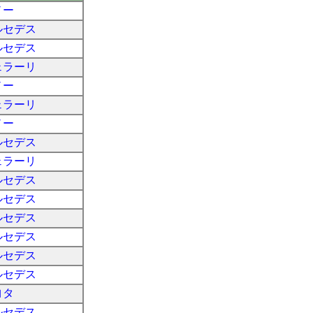
ノー
ルセデス
ルセデス
ェラーリ
ノー
ェラーリ
ノー
ルセデス
ェラーリ
ルセデス
ルセデス
ルセデス
ルセデス
ルセデス
ルセデス
ヨタ
ルセデス