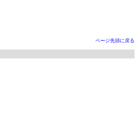
ページ先頭に戻る