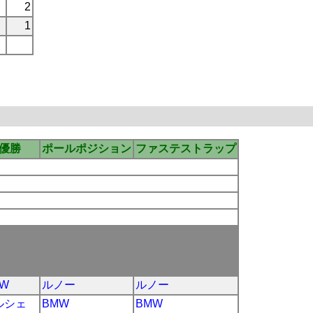
2
1
優勝
ポールポジション
ファステストラップ
W
ルノー
ルノー
ルシェ
BMW
BMW