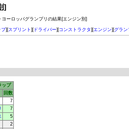
]
> ヨーロッパグランプリの結果[エンジン別]
ップ
][
スプリント
][
ドライバー
][
コンストラクタ
][
エンジン
][
グラン
ラップ
回数
7
リ
7
ス
5
2