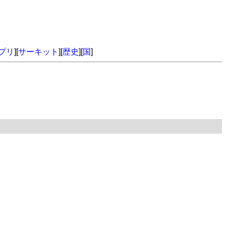
プリ
][
サーキット
][
歴史
][
国
]