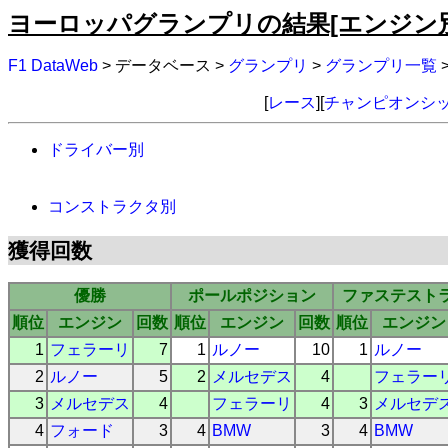
ヨーロッパグランプリの結果[エンジン別
F1 DataWeb
> データベース >
グランプリ
>
グランプリ一覧
[
レース
][
チャンピオンシ
ドライバー別
コンストラクタ別
獲得回数
優勝
ポールポジション
ファステスト
順位
エンジン
回数
順位
エンジン
回数
順位
エンジン
1
フェラーリ
7
1
ルノー
10
1
ルノー
2
ルノー
5
2
メルセデス
4
フェラー
3
メルセデス
4
フェラーリ
4
3
メルセデ
4
フォード
3
4
BMW
3
4
BMW