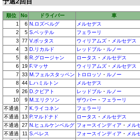
予選2回目
順位
No
ドライバー
車
1
6
N.ロズベルグ
メルセデス
2
5
S.ベッテル
フェラーリ
3
77
V.ボッタス
ウィリアムズ
・
メルセデス
4
3
D.リカルド
レッドブル
・
ルノー
5
8
R.グロージャン
ロータス
・
メルセデス
6
19
F.マッサ
ウィリアムズ
・
メルセデス
7
33
M.フェルスタッペン
トロロッソ
・
ルノー
8
44
L.ハミルトン
メルセデス
9
26
D.クビアト
レッドブル
・
ルノー
10
9
M.エリクソン
ザウバー
・
フェラーリ
不通過
7
K.ライコネン
フェラーリ
不通過
13
P.マルドナド
ロータス
・
メルセデス
不通過
27
N.ヒュルケンベルグ
フォースインディア
・
メル
不通過
11
S.ペレス
フォースインディア
・
メル