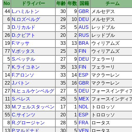
No
ドライバー
年齢
年数
国籍
チーム
44
L.ハミルトン
30
9
GBR
メルセデス
6
N.ロズベルグ
29
10
DEU
メルセデス
3
D.リカルド
25
5
AUS
レッドブル
26
D.クビアト
20
2
RUS
レッドブル
19
F.マッサ
33
13
BRA
ウィリアムズ
77
V.ボッタス
25
3
FIN
ウィリアムズ
5
S.ベッテル
27
9
DEU
フェラーリ
7
K.ライコネン
35
13
FIN
フェラーリ
14
F.アロンソ
33
14
ESP
マクラーレン
22
J.バトン
35
16
GBR
マクラーレン
27
N.ヒュルケンベルグ
27
5
DEU
フォースインディ
11
S.ペレス
25
5
MEX
フォースインディ
33
M.フェルスタッペン
17
1
NDL
トロロッソ
55
C.サインツ
20
1
ESP
トロロッソ
8
R.グロージャン
28
5
FRA
ロータス
13
P.マルドナド
30
5
VEN
ロータス