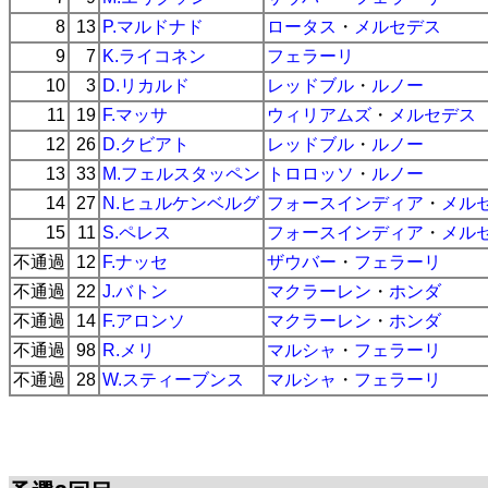
8
13
P.マルドナド
ロータス
・
メルセデス
9
7
K.ライコネン
フェラーリ
10
3
D.リカルド
レッドブル
・
ルノー
11
19
F.マッサ
ウィリアムズ
・
メルセデス
12
26
D.クビアト
レッドブル
・
ルノー
13
33
M.フェルスタッペン
トロロッソ
・
ルノー
14
27
N.ヒュルケンベルグ
フォースインディア
・
メル
15
11
S.ペレス
フォースインディア
・
メル
不通過
12
F.ナッセ
ザウバー
・
フェラーリ
不通過
22
J.バトン
マクラーレン
・
ホンダ
不通過
14
F.アロンソ
マクラーレン
・
ホンダ
不通過
98
R.メリ
マルシャ
・
フェラーリ
不通過
28
W.スティーブンス
マルシャ
・
フェラーリ