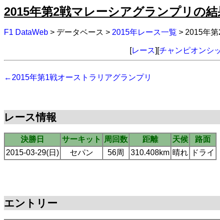
2015年第2戦マレーシアグランプリの結
F1 DataWeb
> データベース >
2015年レース一覧
> 2015
[
レース
][
チャンピオンシ
←2015年第1戦オーストラリアグランプリ
レース情報
決勝日
サーキット
周回数
距離
天候
路面
2015-03-29(日)
セパン
56周
310.408km
晴れ
ドライ
エントリー