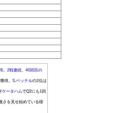
得
。
2戦連続
、
40回目の
を獲得。
S.ベッテル
の2位は
年
ケータハム
でQ2にも1回
に速さを見せ始めている様