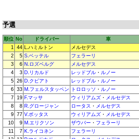
予選
順位
No
ドライバー
車
1
44
L.ハミルトン
メルセデス
2
5
S.ベッテル
フェラーリ
3
6
N.ロズベルグ
メルセデス
4
3
D.リカルド
レッドブル
・
ルノー
5
26
D.クビアト
レッドブル
・
ルノー
6
33
M.フェルスタッペン
トロロッソ
・
ルノー
7
19
F.マッサ
ウィリアムズ
・
メルセデス
8
8
R.グロージャン
ロータス
・
メルセデス
9
77
V.ボッタス
ウィリアムズ
・
メルセデス
10
9
M.エリクソン
ザウバー
・
フェラーリ
11
7
K.ライコネン
フェラーリ