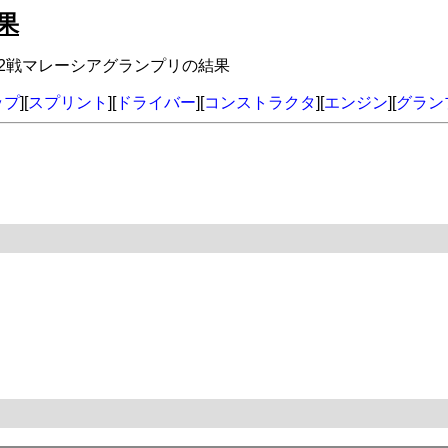
果
年第2戦マレーシアグランプリの結果
ップ
][
スプリント
][
ドライバー
][
コンストラクタ
][
エンジン
][
グラン