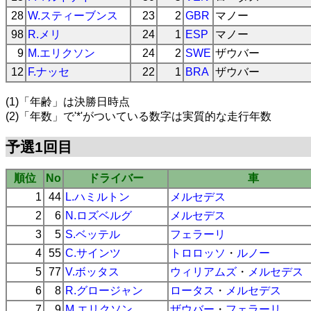
28
W.スティーブンス
23
2
GBR
マノー
98
R.メリ
24
1
ESP
マノー
9
M.エリクソン
24
2
SWE
ザウバー
12
F.ナッセ
22
1
BRA
ザウバー
(1)「年齢」は決勝日時点
(2)「年数」で'*'がついている数字は実質的な走行年数
予選1回目
順位
No
ドライバー
車
1
44
L.ハミルトン
メルセデス
2
6
N.ロズベルグ
メルセデス
3
5
S.ベッテル
フェラーリ
4
55
C.サインツ
トロロッソ
・
ルノー
5
77
V.ボッタス
ウィリアムズ
・
メルセデス
6
8
R.グロージャン
ロータス
・
メルセデス
7
9
M.エリクソン
ザウバー
・
フェラーリ