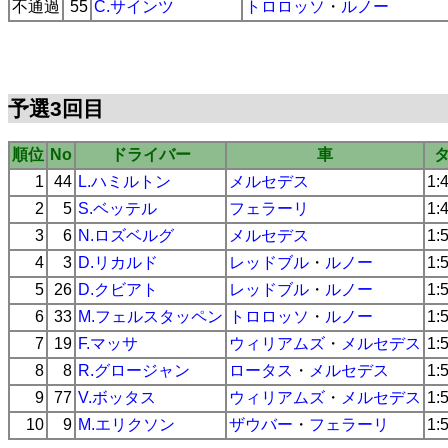
不通過
55
C.サインツ
トロロッソ
・
ルノー
予選3回目
順位
No
ドライバー
車
1
44
L.ハミルトン
メルセデス
1:
2
5
S.ベッテル
フェラーリ
1:
3
6
N.ロズベルグ
メルセデス
1:
4
3
D.リカルド
レッドブル
・
ルノー
1:
5
26
D.クビアト
レッドブル
・
ルノー
1:
6
33
M.フェルスタッペン
トロロッソ
・
ルノー
1:
7
19
F.マッサ
ウィリアムズ
・
メルセデス
1:
8
8
R.グロージャン
ロータス
・
メルセデス
1:
9
77
V.ボッタス
ウィリアムズ
・
メルセデス
1:
10
9
M.エリクソン
ザウバー
・
フェラーリ
1: