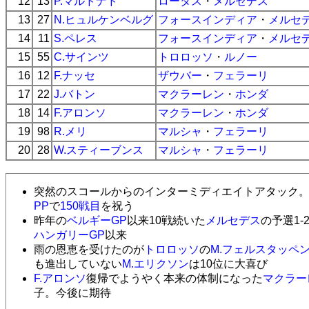
12
13
P.マルドナド
ロータス
・
メルセデス
13
27
N.ヒュルケンベルグ
フォースインディア
・
メルセ
14
11
S.ペレス
フォースインディア
・
メルセ
15
55
C.サインツ
トロロッソ
・
ルノー
16
12
F.ナッセ
ザウバー
・
フェラーリ
17
22
J.バトン
マクラーレン
・
ホンダ
18
14
F.アロンソ
マクラーレン
・
ホンダ
19
98
R.メリ
マルシャ
・
フェラーリ
20
28
W.スティーブンス
マルシャ
・
フェラーリ
突然のスコールからのインターミディエイトアタック。
PP
で
150戦目
を祝う
昨年の
ベルギーGP
以来10戦続いた
メルセデス
の予選1-
ハンガリーGP
以来
雨の恩恵を受けたのが
トロロッソ
の
M.フェルスタッペ
も進出していない
M.エリクソン
は10位に大喜び
F.アロンソ
復帰でようやく本来の体制になった
マクラー
子。今後に期待