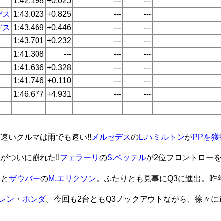
1:42.198
+0.025
---
---
デス
1:43.023
+0.825
---
---
デス
1:43.469
+0.446
---
---
1:43.701
+0.232
---
---
1:41.308
---
---
---
1:41.636
+0.328
---
---
1:41.746
+0.110
---
---
1:46.677
+4.931
---
---
速いクルマは雨でも速い!!
メルセデス
の
L.ハミルトン
が
PPを獲
2がついに崩れた!!
フェラーリ
の
S.ベッテル
が2位フロントロー
ン
と
ザウバー
の
M.エリクソン
。ふたりとも見事にQ3に進出。昨
レン
・
ホンダ
。今回も2台ともQ3ノックアウトながら、徐々