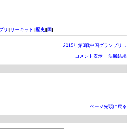
プリ
][
サーキット
][
歴史
][
国
]
2015年第3戦中国グランプリ→
コメント表示
決勝結果
ページ先頭に戻る