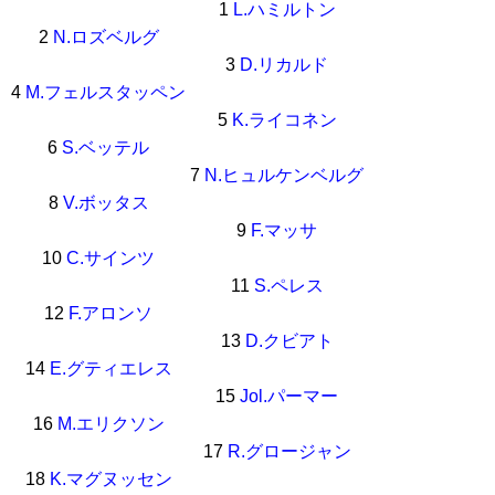
1
L.ハミルトン
2
N.ロズベルグ
3
D.リカルド
4
M.フェルスタッペン
5
K.ライコネン
6
S.ベッテル
7
N.ヒュルケンベルグ
8
V.ボッタス
9
F.マッサ
10
C.サインツ
11
S.ペレス
12
F.アロンソ
13
D.クビアト
14
E.グティエレス
15
Jol.パーマー
16
M.エリクソン
17
R.グロージャン
18
K.マグヌッセン