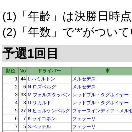
(1)「年齢」は決勝日時点
(2)「年数」で'*'がつ
予選1回目
順位
No
ドライバー
車
1
44
L.ハミルトン
メルセデス
2
6
N.ロズベルグ
メルセデス
3
33
M.フェルスタッペン
レッドブル
・
タグホイヤー
4
3
D.リカルド
レッドブル
・
タグホイヤー
5
27
N.ヒュルケンベルグ
フォースインディア
・
メル
6
7
K.ライコネン
フェラーリ
7
5
S.ベッテル
フェラーリ