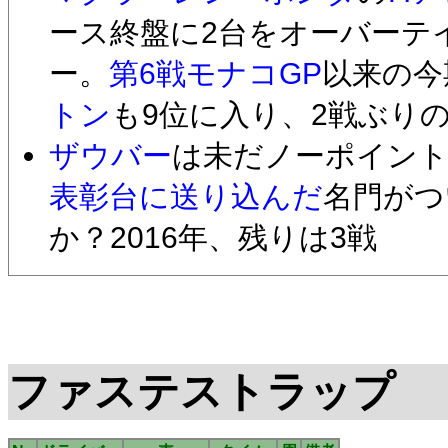
ース終盤に2台をオーバーテ
ー。
第6戦モナコGP
以来の今
トン
も9位に入り、2戦ぶり
ザウバー
は未だノーポイント。
表彰台に送り込んだ
名門がつ
か？2016年、残りは3戦
ファステストラップ