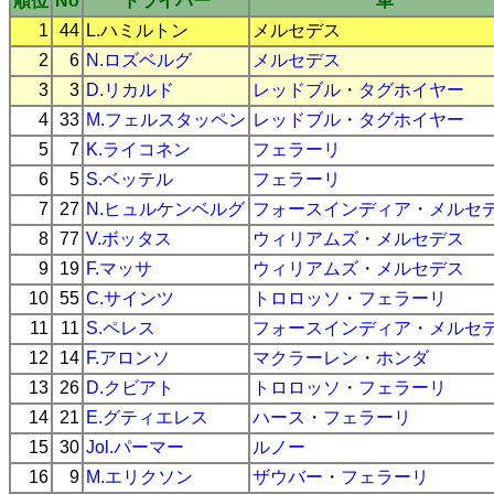
順位
No
ドライバー
車
1
44
L.ハミルトン
メルセデス
2
6
N.ロズベルグ
メルセデス
3
3
D.リカルド
レッドブル
・
タグホイヤー
4
33
M.フェルスタッペン
レッドブル
・
タグホイヤー
5
7
K.ライコネン
フェラーリ
6
5
S.ベッテル
フェラーリ
7
27
N.ヒュルケンベルグ
フォースインディア
・
メルセ
8
77
V.ボッタス
ウィリアムズ
・
メルセデス
9
19
F.マッサ
ウィリアムズ
・
メルセデス
10
55
C.サインツ
トロロッソ
・
フェラーリ
11
11
S.ペレス
フォースインディア
・
メルセ
12
14
F.アロンソ
マクラーレン
・
ホンダ
13
26
D.クビアト
トロロッソ
・
フェラーリ
14
21
E.グティエレス
ハース
・
フェラーリ
15
30
Jol.パーマー
ルノー
16
9
M.エリクソン
ザウバー
・
フェラーリ