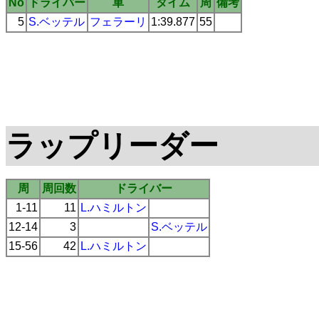
No
ドライバー
車
タイム
周
備考
5
S.ベッテル
フェラーリ
1:39.877
55
ラップリーダー
周
周回数
ドライバー
1-11
11
L.ハミルトン
12-14
3
S.ベッテル
15-56
42
L.ハミルトン