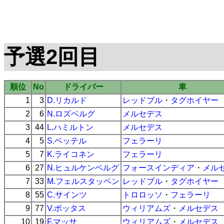
予選2回目
順位
No
ドライバー
車
1
3
D.リカルド
レッドブル
・
タグホイヤー
2
6
N.ロズベルグ
メルセデス
3
44
L.ハミルトン
メルセデス
4
5
S.ベッテル
フェラーリ
5
7
K.ライコネン
フェラーリ
6
27
N.ヒュルケンベルグ
フォースインディア
・
メル
7
33
M.フェルスタッペン
レッドブル
・
タグホイヤー
8
55
C.サインツ
トロロッソ
・
フェラーリ
9
77
V.ボッタス
ウィリアムズ
・
メルセデス
10
19
F.マッサ
ウィリアムズ
・
メルセデス