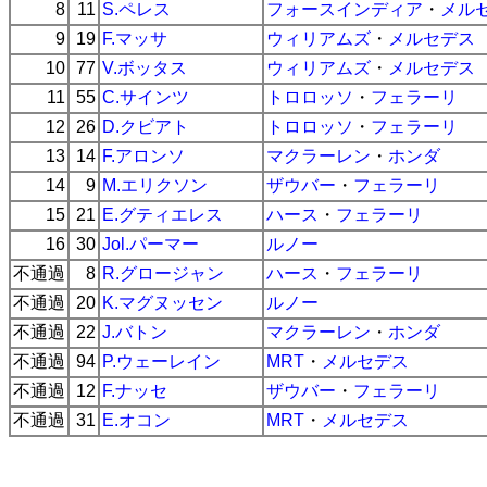
8
11
S.ペレス
フォースインディア
・
メル
9
19
F.マッサ
ウィリアムズ
・
メルセデス
10
77
V.ボッタス
ウィリアムズ
・
メルセデス
11
55
C.サインツ
トロロッソ
・
フェラーリ
12
26
D.クビアト
トロロッソ
・
フェラーリ
13
14
F.アロンソ
マクラーレン
・
ホンダ
14
9
M.エリクソン
ザウバー
・
フェラーリ
15
21
E.グティエレス
ハース
・
フェラーリ
16
30
Jol.パーマー
ルノー
不通過
8
R.グロージャン
ハース
・
フェラーリ
不通過
20
K.マグヌッセン
ルノー
不通過
22
J.バトン
マクラーレン
・
ホンダ
不通過
94
P.ウェーレイン
MRT
・
メルセデス
不通過
12
F.ナッセ
ザウバー
・
フェラーリ
不通過
31
E.オコン
MRT
・
メルセデス