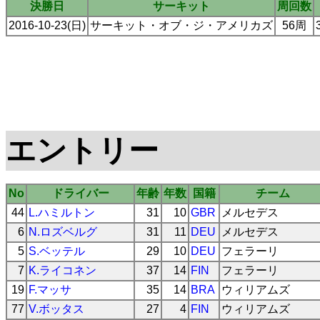
決勝日
サーキット
周回数
2016-10-23(日)
サーキット・オブ・ジ・アメリカズ
56周
エントリー
No
ドライバー
年齢
年数
国籍
チーム
44
L.ハミルトン
31
10
GBR
メルセデス
6
N.ロズベルグ
31
11
DEU
メルセデス
5
S.ベッテル
29
10
DEU
フェラーリ
7
K.ライコネン
37
14
FIN
フェラーリ
19
F.マッサ
35
14
BRA
ウィリアムズ
77
V.ボッタス
27
4
FIN
ウィリアムズ