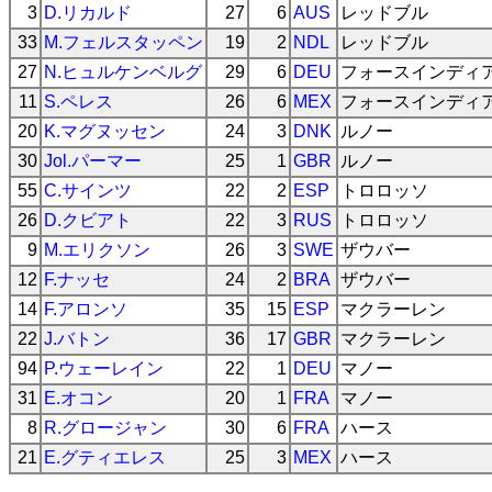
3
D.リカルド
27
6
AUS
レッドブル
33
M.フェルスタッペン
19
2
NDL
レッドブル
27
N.ヒュルケンベルグ
29
6
DEU
フォースインディ
11
S.ペレス
26
6
MEX
フォースインディ
20
K.マグヌッセン
24
3
DNK
ルノー
30
Jol.パーマー
25
1
GBR
ルノー
55
C.サインツ
22
2
ESP
トロロッソ
26
D.クビアト
22
3
RUS
トロロッソ
9
M.エリクソン
26
3
SWE
ザウバー
12
F.ナッセ
24
2
BRA
ザウバー
14
F.アロンソ
35
15
ESP
マクラーレン
22
J.バトン
36
17
GBR
マクラーレン
94
P.ウェーレイン
22
1
DEU
マノー
31
E.オコン
20
1
FRA
マノー
8
R.グロージャン
30
6
FRA
ハース
21
E.グティエレス
25
3
MEX
ハース