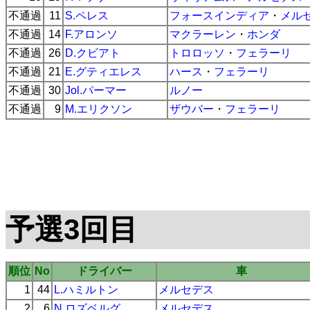
不通過
11
S.ペレス
フォースインディア
・
メル
不通過
14
F.アロンソ
マクラーレン
・
ホンダ
不通過
26
D.クビアト
トロロッソ
・
フェラーリ
不通過
21
E.グティエレス
ハース
・
フェラーリ
不通過
30
Jol.パーマー
ルノー
不通過
9
M.エリクソン
ザウバー
・
フェラーリ
予選3回目
順位
No
ドライバー
車
1
44
L.ハミルトン
メルセデス
2
6
N.ロズベルグ
メルセデス