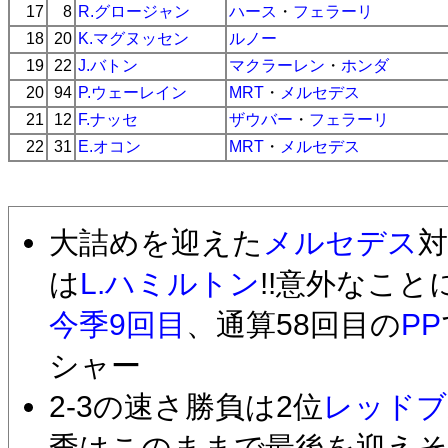
17
8
R.グロージャン
ハース
・
フェラーリ
18
20
K.マグヌッセン
ルノー
19
22
J.バトン
マクラーレン
・
ホンダ
20
94
P.ウェーレイン
MRT
・
メルセデス
21
12
F.ナッセ
ザウバー
・
フェラーリ
22
31
E.オコン
MRT
・
メルセデス
大詰めを迎えた
メルセデス
対
は
L.ハミルトン
!!意外なこと
今季9回目
、通算58回目の
PP
シャー
2-3の速さ勝負は2位
レッドブ
季はこのままで最後を迎え