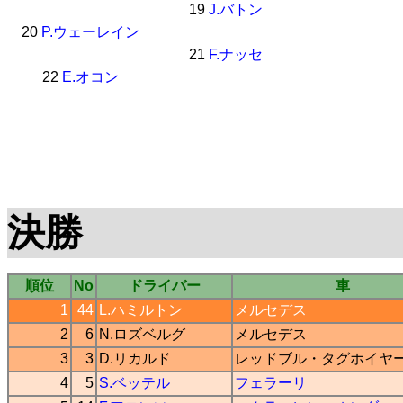
19
J.バトン
20
P.ウェーレイン
21
F.ナッセ
22
E.オコン
決勝
順位
No
ドライバー
車
1
44
L.ハミルトン
メルセデス
2
6
N.ロズベルグ
メルセデス
3
3
D.リカルド
レッドブル
・
タグホイヤ
4
5
S.ベッテル
フェラーリ