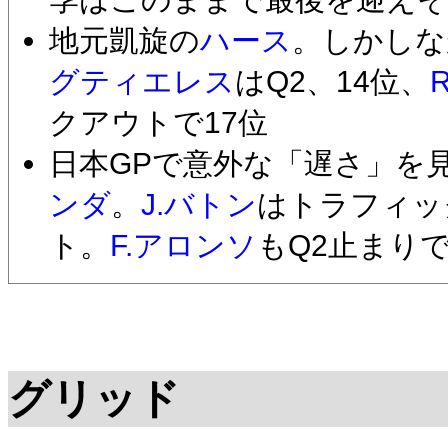
地元凱旋の
ハース
。しかしな
グティエレス
はQ2、14位、
クアウトで17位
日本GPで意外な「遅さ」を
ンダ
。
J.バトン
はトラフィッ
ト。
F.アロンソ
もQ2止まりで
グリッド