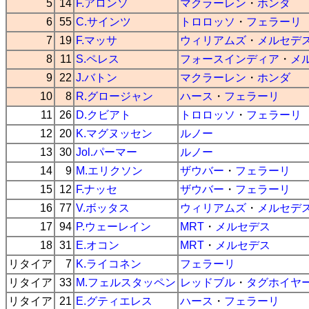
5
14
F.アロンソ
マクラーレン
・
ホンダ
6
55
C.サインツ
トロロッソ
・
フェラーリ
7
19
F.マッサ
ウィリアムズ
・
メルセデ
8
11
S.ペレス
フォースインディア
・
メ
9
22
J.バトン
マクラーレン
・
ホンダ
10
8
R.グロージャン
ハース
・
フェラーリ
11
26
D.クビアト
トロロッソ
・
フェラーリ
12
20
K.マグヌッセン
ルノー
13
30
Jol.パーマー
ルノー
14
9
M.エリクソン
ザウバー
・
フェラーリ
15
12
F.ナッセ
ザウバー
・
フェラーリ
16
77
V.ボッタス
ウィリアムズ
・
メルセデ
17
94
P.ウェーレイン
MRT
・
メルセデス
18
31
E.オコン
MRT
・
メルセデス
リタイア
7
K.ライコネン
フェラーリ
リタイア
33
M.フェルスタッペン
レッドブル
・
タグホイヤ
リタイア
21
E.グティエレス
ハース
・
フェラーリ