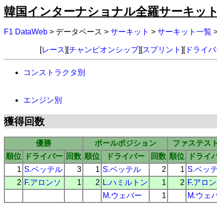
韓国インターナショナル全羅サーキット
F1 DataWeb
> データベース >
サーキット
>
サーキット一覧
[
レース
][
チャンピオンシップ
][
スプリント
][
ドライバ
コンストラクタ別
エンジン別
獲得回数
優勝
ポールポジション
ファステス
順位
ドライバー
回数
順位
ドライバー
回数
順位
ドライ
1
S.ベッテル
3
1
S.ベッテル
2
1
S.ベッ
2
F.アロンソ
1
2
L.ハミルトン
1
2
F.アロ
M.ウェバー
1
M.ウェ