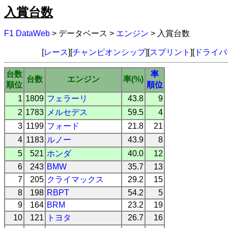
入賞台数
F1 DataWeb
> データベース >
エンジン
> 入賞台数
[
レース
][
チャンピオンシップ
][
スプリント
][
ドライバ
台数
率
台数
エンジン
率(%)
順位
順位
1
1809
フェラーリ
43.8
9
2
1783
メルセデス
59.5
4
3
1199
フォード
21.8
21
4
1183
ルノー
43.9
8
5
521
ホンダ
40.0
12
6
243
BMW
35.7
13
7
205
クライマックス
29.2
15
8
198
RBPT
54.2
5
9
164
BRM
23.2
19
10
121
トヨタ
26.7
16