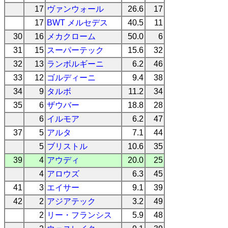
17
ヴァンウォール
26.6
17
17
BWT メルセデス
40.5
11
30
16
メカクローム
50.0
6
31
15
スーパーテック
15.6
32
32
13
ランボルギーニ
6.2
46
33
12
ゴルディーニ
9.4
38
34
9
タルボ
11.2
34
35
6
ザウバー
18.8
28
6
イルモア
6.2
47
37
5
アルタ
7.1
44
5
ブリストル
10.6
35
39
4
アウディ
20.0
25
4
アロウズ
6.3
45
41
3
エイサー
9.1
39
42
2
アジアテック
3.2
49
2
リー・フランシス
5.9
48