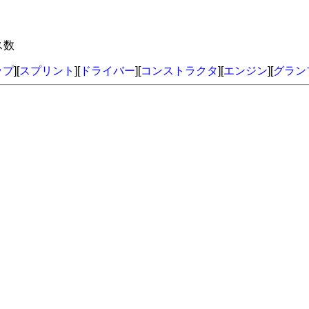
ス数
ップ
][
スプリント
][
ドライバー
][
コンストラクタ
][
エンジン
][
グラン