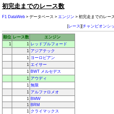
初完走までのレース数
F1 DataWeb
> データベース >
エンジン
> 初完走までのレー
[
レース
][
チャンピオンシ
順位
レース数
エンジン
1
1
レッドブルフォード
1
アジアテック
1
ヨーロピアン
1
エイサー
1
BWT メルセデス
1
アウディ
1
無限
1
アルファロメオ
1
BMW
1
BRM
1
クライマックス