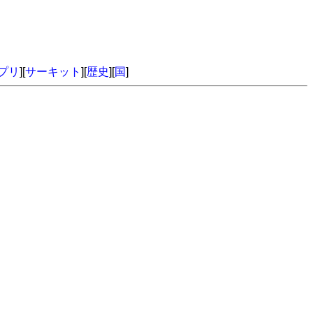
プリ
][
サーキット
][
歴史
][
国
]