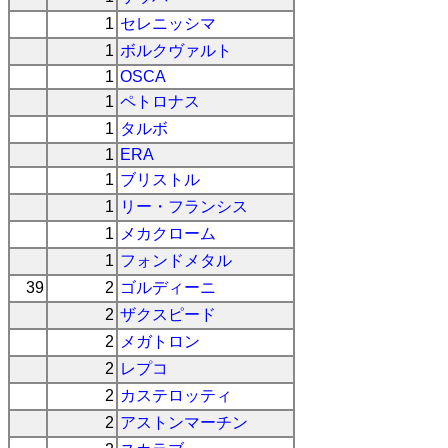
1
セレニッシマ
1
ボルクヴァルト
1
OSCA
1
ペトロナス
1
タルボ
1
ERA
1
ブリストル
1
リー・フランシス
1
メカクローム
1
フォンドメタル
39
2
ゴルディーニ
2
ザクスピード
2
メガトロン
2
レプコ
2
カステロッティ
2
アストンマーチン