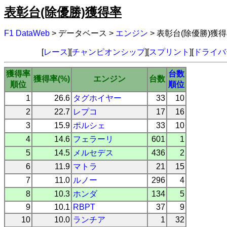
表彰台(除優勝)獲得率
F1 DataWeb
> データベース >
エンジン
> 表彰台(除優勝)獲
[
レース
][
チャンピオンシップ
][
スプリント
][
ドライバ
獲得率
台数
獲得率(%)
エンジン
台数
順位
順位
1
26.6
タグホイヤー
33
10
2
22.7
レプコ
17
16
3
15.9
ポルシェ
33
10
4
14.6
フェラーリ
601
1
5
14.5
メルセデス
436
2
6
11.9
マトラ
21
15
7
11.0
ルノー
296
4
8
10.3
ホンダ
134
5
9
10.1
RBPT
37
9
10
10.0
ランチア
1
32