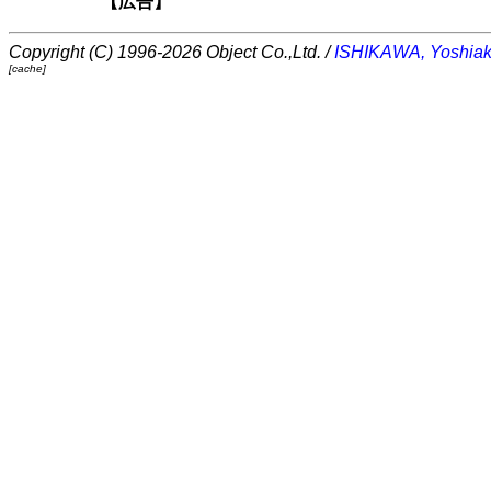
【広告】
Copyright (C) 1996-2026 Object Co.,Ltd. /
ISHIKAWA, Yoshiak
[cache]