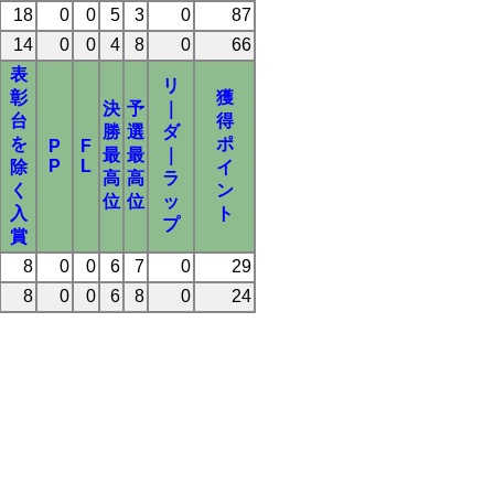
18
0
0
5
3
0
87
14
0
0
4
8
0
66
表
リ
彰
獲
決
予
｜
台
得
勝
選
ダ
を
ポ
P
F
最
最
｜
P
L
除
イ
高
高
ラ
く
ン
位
位
ッ
入
ト
プ
賞
8
0
0
6
7
0
29
8
0
0
6
8
0
24