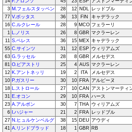
14
F.アロンソ
45
23
ESP
アストンマーティ
3
M.フェルスタッペン
28
12
NDL
レッドブル
77
V.ボッタス
36
13
FIN
キャデラック
16
C.ルクレール
28
9
MCO
フェラーリ
1
L.ノリス
26
8
GBR
マクラーレン
11
S.ペレス
36
15
MEX
キャデラック
55
C.サインツ
31
12
ESP
ウィリアムズ
63
G.ラッセル
28
8
GBR
メルセデス
81
O.ピアストリ
25
4
AUS
マクラーレン
12
K.アントネッリ
19
2
ITA
メルセデス
10
P.ガスリー
30
10
FRA
アルピーヌ
18
L.ストロール
27
10
CAN
アストンマーティ
31
E.オコン
29
10
FRA
ハース
23
A.アルボン
30
7
THA
ウィリアムズ
6
I.ハジャー
21
2
FRA
レッドブル
27
N.ヒュルケンベルグ
38
15
DEU
アウディ
41
A.リンドブラッド
18
1
GBR
RB