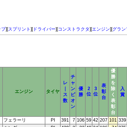
ップ
][
スプリント
][
ドライバー
][
コンストラクタ
][
エンジン
][
グラン
優
チ
勝
レ
ャ
を
表
｜
ン
優
2
3
除
入
エンジン
タイヤ
彰
位
位
ス
ピ
勝
く
賞
台
数
オ
表
ン
彰
台
フェラーリ
PI
391
7
106
59
42
207
101
339