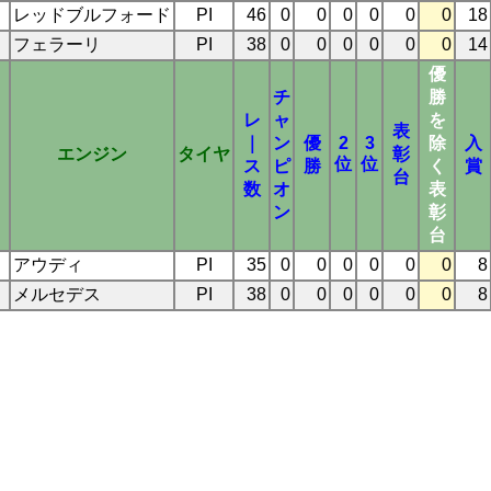
レッドブルフォード
PI
46
0
0
0
0
0
0
18
フェラーリ
PI
38
0
0
0
0
0
0
14
優
チ
勝
レ
ャ
を
表
｜
ン
優
2
3
除
入
エンジン
タイヤ
彰
位
位
ス
ピ
勝
く
賞
台
数
オ
表
ン
彰
台
アウディ
PI
35
0
0
0
0
0
0
8
メルセデス
PI
38
0
0
0
0
0
0
8