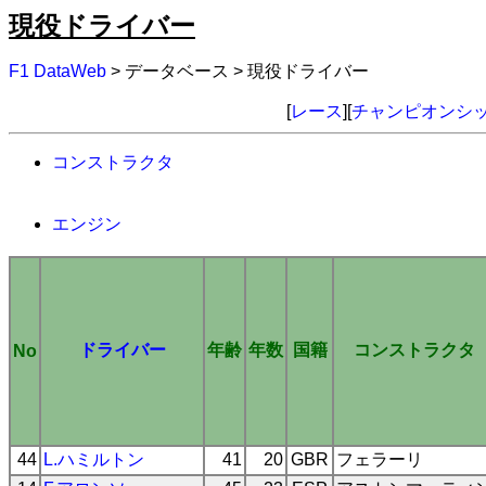
現役ドライバー
F1 DataWeb
> データベース > 現役ドライバー
[
レース
][
チャンピオンシ
コンストラクタ
エンジン
ドライバー
年齢
年数
国籍
コンストラクタ
No
44
L.ハミルトン
41
20
GBR
フェラーリ