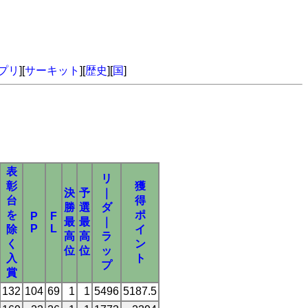
プリ
][
サーキット
][
歴史
][
国
]
表
リ
彰
獲
決
予
｜
台
得
勝
選
ダ
を
ポ
P
F
最
最
｜
P
L
除
イ
高
高
ラ
く
ン
位
位
ッ
入
ト
プ
賞
132
104
69
1
1
5496
5187.5