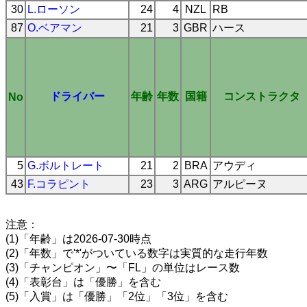
30
L.ローソン
24
4
NZL
RB
87
O.ベアマン
21
3
GBR
ハース
ドライバー
年齢
年数
国籍
コンストラクタ
No
5
G.ボルトレート
21
2
BRA
アウディ
43
F.コラピント
23
3
ARG
アルピーヌ
注意：
(1)「年齢」は2026-07-30時点
(2)「年数」で'*'がついている数字は実質的な走行年数
(3)「チャンピオン」〜「FL」の単位はレース数
(4)「表彰台」は「優勝」を含む
(5)「入賞」は「優勝」「2位」「3位」を含む