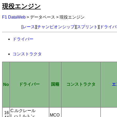
現役エンジン
F1 DataWeb
> データベース > 現役エンジン
[
レース
][
チャンピオンシップ
][
スプリント
][
ドライバ
ドライバー
コンストラクタ
ドライバー
国籍
コンストラクタ
エ
No
C.ルクレール
16
MCO
L.ハミルトン