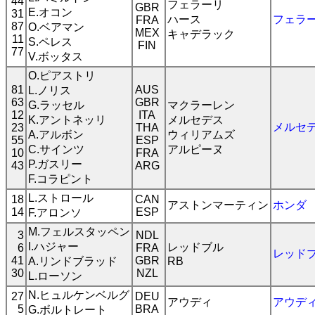
44
フェラーリ
GBR
E.オコン
31
ハース
フェラ
FRA
87
O.ベアマン
MEX
キャデラック
11
S.ペレス
FIN
77
V.ボッタス
O.ピアストリ
81
AUS
L.ノリス
63
GBR
G.ラッセル
マクラーレン
12
ITA
K.アントネッリ
メルセデス
メルセ
23
THA
A.アルボン
ウィリアムズ
55
ESP
C.サインツ
アルピーヌ
10
FRA
P.ガスリー
43
ARG
F.コラピント
L.ストロール
18
CAN
アストンマーティン
ホンダ
14
ESP
F.アロンソ
M.フェルスタッペン
3
NDL
I.ハジャー
レッドブル
6
FRA
レッド
41
GBR
A.リンドブラッド
RB
30
NZL
L.ローソン
N.ヒュルケンベルグ
27
DEU
アウディ
アウデ
5
BRA
G.ボルトレート