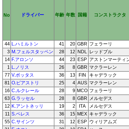
ドライバー
年齢
年数
国籍
コンストラクタ
No
44
L.ハミルトン
41
20
GBR
フェラーリ
3
M.フェルスタッペン
28
12
NDL
レッドブル
14
F.アロンソ
44
23
ESP
アストンマーティ
1
L.ノリス
26
8
GBR
マクラーレン
77
V.ボッタス
36
13
FIN
キャデラック
81
O.ピアストリ
25
4
AUS
マクラーレン
16
C.ルクレール
28
9
MCO
フェラーリ
63
G.ラッセル
28
8
GBR
メルセデス
12
K.アントネッリ
19
2
ITA
メルセデス
11
S.ペレス
36
15
MEX
キャデラック
55
C.サインツ
31
12
ESP
ウィリアムズ