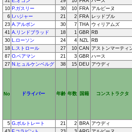
31
E.オコン
29
10
FRA
ハース
10
P.ガスリー
30
10
FRA
アルピーヌ
6
I.ハジャー
21
2
FRA
レッドブル
23
A.アルボン
30
7
THA
ウィリアムズ
41
A.リンドブラッド
18
1
GBR
RB
30
L.ローソン
24
4
NZL
RB
18
L.ストロール
27
10
CAN
アストンマーティ
87
O.ベアマン
21
3
GBR
ハース
27
N.ヒュルケンベルグ
38
15
DEU
アウディ
ドライバー
年齢
年数
国籍
コンストラクタ
No
5
G.ボルトレート
21
2
BRA
アウディ
43
F.コラピント
23
3
ARG
アルピーヌ