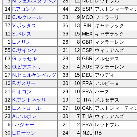
3
M.フェルスタッペン
28
12
NDL
レッドブル
14
F.アロンソ
44
23
ESP
アストンマーティ
16
C.ルクレール
28
9
MCO
フェラーリ
77
V.ボッタス
36
13
FIN
キャデラック
11
S.ペレス
36
15
MEX
キャデラック
1
L.ノリス
26
8
GBR
マクラーレン
55
C.サインツ
31
12
ESP
ウィリアムズ
63
G.ラッセル
28
8
GBR
メルセデス
81
O.ピアストリ
25
4
AUS
マクラーレン
27
N.ヒュルケンベルグ
38
15
DEU
アウディ
10
P.ガスリー
30
10
FRA
アルピーヌ
31
E.オコン
29
10
FRA
ハース
12
K.アントネッリ
19
2
ITA
メルセデス
18
L.ストロール
27
10
CAN
アストンマーティ
23
A.アルボン
30
7
THA
ウィリアムズ
6
I.ハジャー
21
2
FRA
レッドブル
30
L.ローソン
24
4
NZL
RB