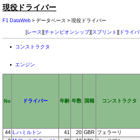
現役ドライバー
F1 DataWeb
> データベース > 現役ドライバー
[
レース
][
チャンピオンシップ
][
スプリント
][
ドライバ
コンストラクタ
エンジン
ドライバー
年齢
年数
国籍
コンストラクタ
No
44
L.ハミルトン
41
20
GBR
フェラーリ