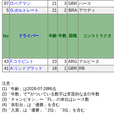
87
O.ベアマン
21
3
GBR
ハース
5
G.ボルトレート
21
2
BRA
アウディ
ドライバー
年齢
年数
国籍
コンストラクタ
No
43
F.コラピント
23
3
ARG
アルピーヌ
41
A.リンドブラッド
18
1
GBR
RB
注意：
(1)「年齢」は2026-07-28時点
(2)「年数」で'*'がついている数字は実質的な走行年数
(3)「チャンピオン」〜「FL」の単位はレース数
(4)「表彰台」は「優勝」を含む
(5)「入賞」は「優勝」「2位」「3位」を含む