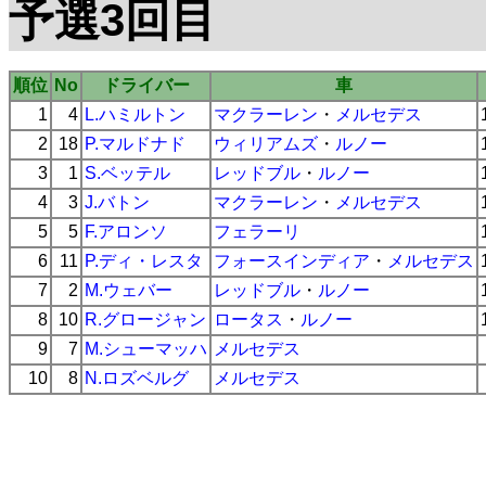
予選3回目
順位
No
ドライバー
車
1
4
L.ハミルトン
マクラーレン
・
メルセデス
2
18
P.マルドナド
ウィリアムズ
・
ルノー
3
1
S.ベッテル
レッドブル
・
ルノー
4
3
J.バトン
マクラーレン
・
メルセデス
5
5
F.アロンソ
フェラーリ
6
11
P.ディ・レスタ
フォースインディア
・
メルセデス
7
2
M.ウェバー
レッドブル
・
ルノー
8
10
R.グロージャン
ロータス
・
ルノー
9
7
M.シューマッハ
メルセデス
10
8
N.ロズベルグ
メルセデス