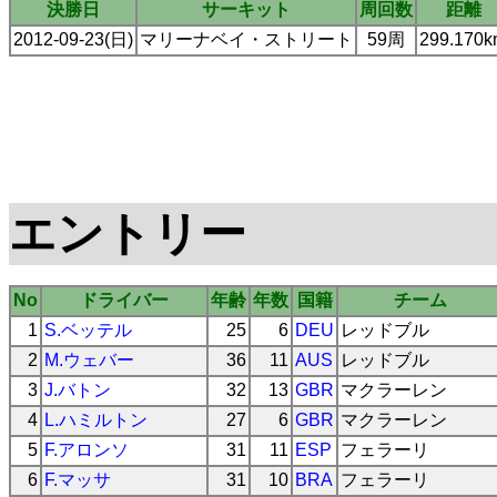
決勝日
サーキット
周回数
距離
2012-09-23(日)
マリーナベイ・ストリート
59周
299.170
エントリー
No
ドライバー
年齢
年数
国籍
チーム
1
S.ベッテル
25
6
DEU
レッドブル
2
M.ウェバー
36
11
AUS
レッドブル
3
J.バトン
32
13
GBR
マクラーレン
4
L.ハミルトン
27
6
GBR
マクラーレン
5
F.アロンソ
31
11
ESP
フェラーリ
6
F.マッサ
31
10
BRA
フェラーリ