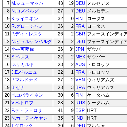
7
M.シューマッハ
43
19
DEU
メルセデス
8
N.ロズベルグ
27
7
DEU
メルセデス
9
K.ライコネン
32
10
FIN
ロータス
10
R.グロージャン
26
2
FRA
ロータス
11
P.ディ・レスタ
26
2
GBR
フォースインディ
12
N.ヒュルケンベルグ
25
2
DEU
フォースインディ
14
小林可夢偉
26
3*
JPN
ザウバー
15
S.ペレス
22
2
MEX
ザウバー
16
D.リカルド
23
2
AUS
トロロッソ
17
J.E.ベルニュ
22
1
FRA
トロロッソ
18
P.マルドナド
27
2
VEN
ウィリアムズ
19
B.セナ
28
3
BRA
ウィリアムズ
20
H.コバライネン
30
6
FIN
ケータハム
21
V.ペトロフ
28
3
RUS
ケータハム
22
P.デ・ラ・ロサ
41
9
ESP
HRT
23
N.カーティケヤン
35
3
IND
HRT
24
T.グロック
30
6
DEU
マルシャ