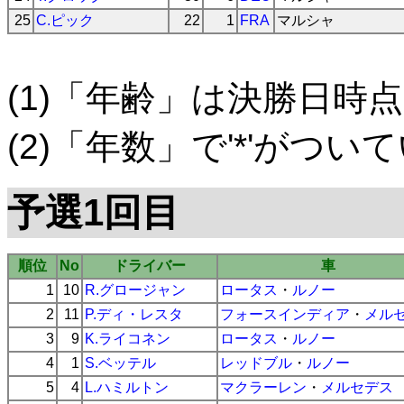
25
C.ピック
22
1
FRA
マルシャ
(1)「年齢」は決勝日時点
(2)「年数」で'*'がつ
予選1回目
順位
No
ドライバー
車
1
10
R.グロージャン
ロータス
・
ルノー
2
11
P.ディ・レスタ
フォースインディア
・
メル
3
9
K.ライコネン
ロータス
・
ルノー
4
1
S.ベッテル
レッドブル
・
ルノー
5
4
L.ハミルトン
マクラーレン
・
メルセデス