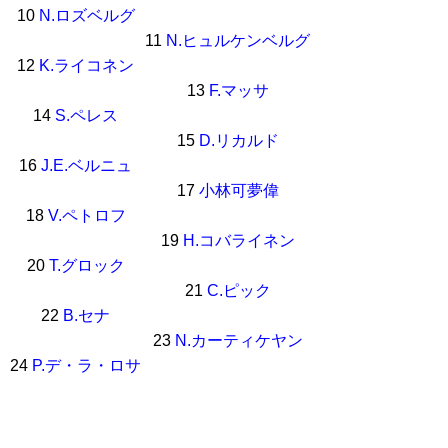
10
N.ロズベルグ
11
N.ヒュルケンベルグ
12
K.ライコネン
13
F.マッサ
14
S.ペレス
15
D.リカルド
16
J.E.ベルニュ
17
小林可夢偉
18
V.ペトロフ
19
H.コバライネン
20
T.グロック
21
C.ピック
22
B.セナ
23
N.カーティケヤン
24
P.デ・ラ・ロサ