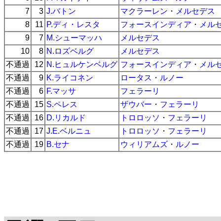
7
3
J.バトン
マクラーレン
・
メルセデス
8
11
P.ディ・レスタ
フォースインディア
・
メル
9
7
M.シューマッハ
メルセデス
10
8
N.ロズベルグ
メルセデス
不通過
12
N.ヒュルケンベルグ
フォースインディア
・
メル
不通過
9
K.ライコネン
ロータス
・
ルノー
不通過
6
F.マッサ
フェラーリ
不通過
15
S.ペレス
ザウバー
・
フェラーリ
不通過
16
D.リカルド
トロロッソ
・
フェラーリ
不通過
17
J.E.ベルニュ
トロロッソ
・
フェラーリ
不通過
19
B.セナ
ウィリアムズ
・
ルノー