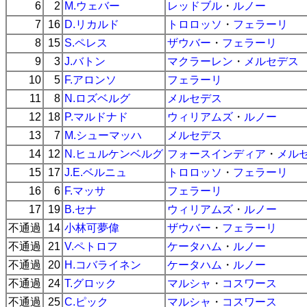
6
2
M.ウェバー
レッドブル
・
ルノー
7
16
D.リカルド
トロロッソ
・
フェラーリ
8
15
S.ペレス
ザウバー
・
フェラーリ
9
3
J.バトン
マクラーレン
・
メルセデス
10
5
F.アロンソ
フェラーリ
11
8
N.ロズベルグ
メルセデス
12
18
P.マルドナド
ウィリアムズ
・
ルノー
13
7
M.シューマッハ
メルセデス
14
12
N.ヒュルケンベルグ
フォースインディア
・
メル
15
17
J.E.ベルニュ
トロロッソ
・
フェラーリ
16
6
F.マッサ
フェラーリ
17
19
B.セナ
ウィリアムズ
・
ルノー
不通過
14
小林可夢偉
ザウバー
・
フェラーリ
不通過
21
V.ペトロフ
ケータハム
・
ルノー
不通過
20
H.コバライネン
ケータハム
・
ルノー
不通過
24
T.グロック
マルシャ
・
コスワース
不通過
25
C.ピック
マルシャ
・
コスワース