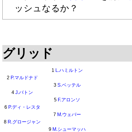
ッシュなるか？
グリッド
1
L.ハミルトン
2
P.マルドナド
3
S.ベッテル
4
J.バトン
5
F.アロンソ
6
P.ディ・レスタ
7
M.ウェバー
8
R.グロージャン
9
M.シューマッハ