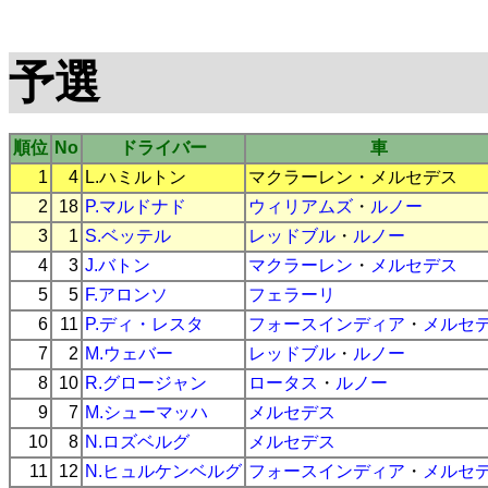
予選
順位
No
ドライバー
車
1
4
L.ハミルトン
マクラーレン
・
メルセデス
2
18
P.マルドナド
ウィリアムズ
・
ルノー
3
1
S.ベッテル
レッドブル
・
ルノー
4
3
J.バトン
マクラーレン
・
メルセデス
5
5
F.アロンソ
フェラーリ
6
11
P.ディ・レスタ
フォースインディア
・
メルセ
7
2
M.ウェバー
レッドブル
・
ルノー
8
10
R.グロージャン
ロータス
・
ルノー
9
7
M.シューマッハ
メルセデス
10
8
N.ロズベルグ
メルセデス
11
12
N.ヒュルケンベルグ
フォースインディア
・
メルセ