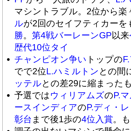
マシントラブル。2位から楽
ル
が2回のセイフティカーを
勝
。
第4戦バーレーンGP
以来
歴代10位タイ
チャンピオン争い
トップの
F
でで2位
L.ハミルトン
との間
ッテル
との差29に縮まった
予選では
ウィリアムズ
の
P.
ースインディア
の
P.ディ・
彰台
まで後1歩の
4位入賞
。も