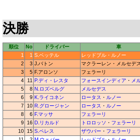
決勝
順位
No
ドライバー
車
1
1
S.ベッテル
レッドブル
・
ルノー
2
3
J.バトン
マクラーレン
・
メルセデ
3
5
F.アロンソ
フェラーリ
4
11
P.ディ・レスタ
フォースインディア
・
メ
5
8
N.ロズベルグ
メルセデス
6
9
K.ライコネン
ロータス
・
ルノー
7
10
R.グロージャン
ロータス
・
ルノー
8
6
F.マッサ
フェラーリ
9
16
D.リカルド
トロロッソ
・
フェラーリ
10
15
S.ペレス
ザウバー
・
フェラーリ
11
2
M.ウェバー
レッドブル
・
ルノー