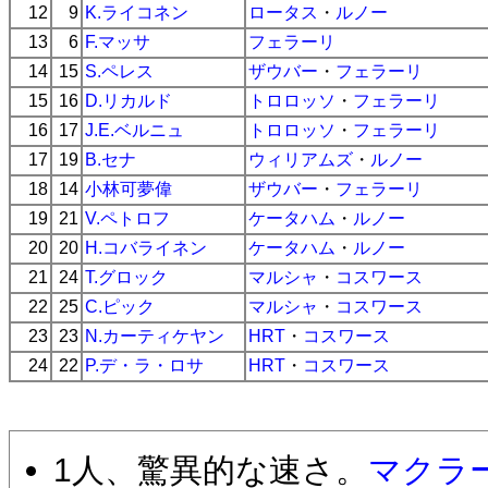
12
9
K.ライコネン
ロータス
・
ルノー
13
6
F.マッサ
フェラーリ
14
15
S.ペレス
ザウバー
・
フェラーリ
15
16
D.リカルド
トロロッソ
・
フェラーリ
16
17
J.E.ベルニュ
トロロッソ
・
フェラーリ
17
19
B.セナ
ウィリアムズ
・
ルノー
18
14
小林可夢偉
ザウバー
・
フェラーリ
19
21
V.ペトロフ
ケータハム
・
ルノー
20
20
H.コバライネン
ケータハム
・
ルノー
21
24
T.グロック
マルシャ
・
コスワース
22
25
C.ピック
マルシャ
・
コスワース
23
23
N.カーティケヤン
HRT
・
コスワース
24
22
P.デ・ラ・ロサ
HRT
・
コスワース
1人、驚異的な速さ。
マクラ