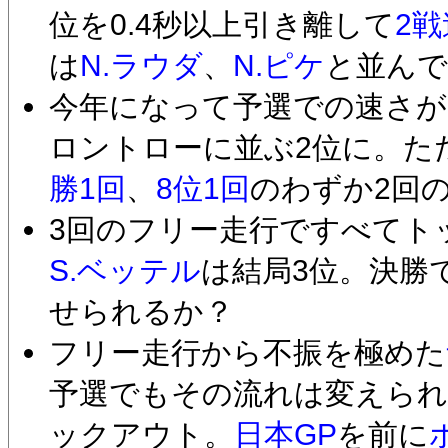
位を0.4秒以上引き離して
2戦
は
N.ラウダ
、
N.ピケ
と並んで
今年になって予選での速さが
ロントローに並ぶ2位に。た
勝1回
、
8位1回
のわずか2回
3回のフリー走行ですべてト
S.ベッテル
は結局3位。決勝
せられるか？
フリー走行から不振を極めた
予選でもその流れは変えられ
ックアウト。
日本GP
を前に