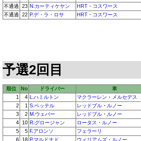
不通過
23
N.カーティケヤン
HRT
・
コスワース
不通過
22
P.デ・ラ・ロサ
HRT
・
コスワース
予選2回目
順位
No
ドライバー
車
1
4
L.ハミルトン
マクラーレン
・
メルセデス
2
1
S.ベッテル
レッドブル
・
ルノー
3
2
M.ウェバー
レッドブル
・
ルノー
4
10
R.グロージャン
ロータス
・
ルノー
5
5
F.アロンソ
フェラーリ
6
18
P.マルドナド
ウィリアムズ
・
ルノー