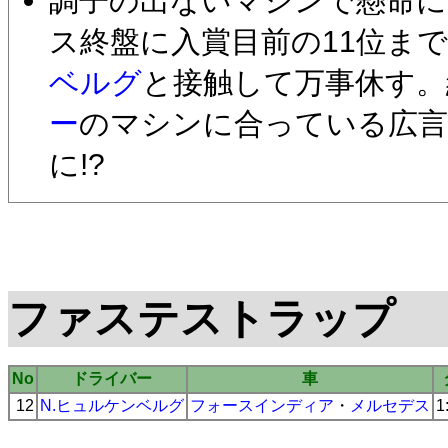
調子の出ないマシンで懸命に
ス終盤に入賞目前の11位ま
ベルグ
と接触して万事休す。
ー
のマシンに合っている広
に!?
ファステストラップ
No
ドライバー
車
12
N.ヒュルケンベルグ
フォースインディア
・
メルセデス
1