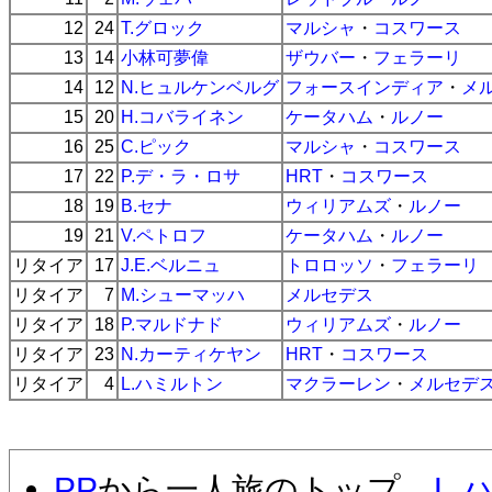
12
24
T.グロック
マルシャ
・
コスワース
13
14
小林可夢偉
ザウバー
・
フェラーリ
14
12
N.ヒュルケンベルグ
フォースインディア
・
メ
15
20
H.コバライネン
ケータハム
・
ルノー
16
25
C.ピック
マルシャ
・
コスワース
17
22
P.デ・ラ・ロサ
HRT
・
コスワース
18
19
B.セナ
ウィリアムズ
・
ルノー
19
21
V.ペトロフ
ケータハム
・
ルノー
リタイア
17
J.E.ベルニュ
トロロッソ
・
フェラーリ
リタイア
7
M.シューマッハ
メルセデス
リタイア
18
P.マルドナド
ウィリアムズ
・
ルノー
リタイア
23
N.カーティケヤン
HRT
・
コスワース
リタイア
4
L.ハミルトン
マクラーレン
・
メルセデ
PP
から一人旅のトップ、
L.