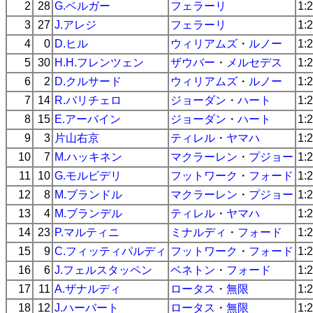
2
28
G.ベルガー
フェラーリ
1:
3
27
J.アレジ
フェラーリ
1:
4
0
D.ヒル
ウィリアムズ
・
ルノー
1:
5
30
H.H.フレンツェン
ザウバー
・
メルセデス
1:
6
2
D.クルサード
ウィリアムズ
・
ルノー
1:
7
14
R.バリチェロ
ジョーダン
・
ハート
1:
8
15
E.アーバイン
ジョーダン
・
ハート
1:
9
3
片山右京
ティレル
・
ヤマハ
1:
10
7
M.ハッキネン
マクラーレン
・
プジョー
1:
11
10
G.モルビデリ
フットワーク
・
フォード
1:
12
8
M.ブランドル
マクラーレン
・
プジョー
1:
13
4
M.ブランデル
ティレル
・
ヤマハ
1:
14
23
P.マルティニ
ミナルディ
・
フォード
1:
15
9
C.フィッティパルディ
フットワーク
・
フォード
1:
16
6
J.フェルスタッペン
ベネトン
・
フォード
1:
17
11
A.ザナルディ
ロータス
・
無限
1:
18
12
J.ハーバート
ロータス
・
無限
1: