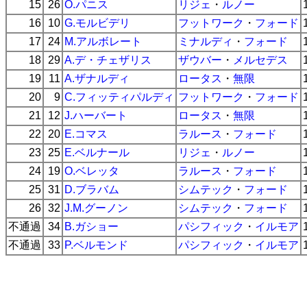
15
26
O.パニス
リジェ
・
ルノー
16
10
G.モルビデリ
フットワーク
・
フォード
17
24
M.アルボレート
ミナルディ
・
フォード
18
29
A.デ・チェザリス
ザウバー
・
メルセデス
19
11
A.ザナルディ
ロータス
・
無限
20
9
C.フィッティパルディ
フットワーク
・
フォード
21
12
J.ハーバート
ロータス
・
無限
22
20
E.コマス
ラルース
・
フォード
23
25
E.ベルナール
リジェ
・
ルノー
24
19
O.ベレッタ
ラルース
・
フォード
25
31
D.ブラバム
シムテック
・
フォード
26
32
J.M.グーノン
シムテック
・
フォード
不通過
34
B.ガショー
パシフィック
・
イルモア
不通過
33
P.ベルモンド
パシフィック
・
イルモア