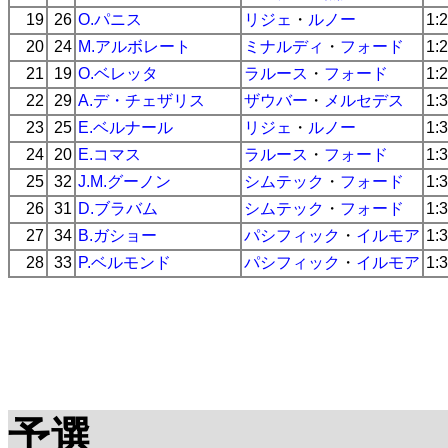
19
26
O.パニス
リジェ
・
ルノー
1:
20
24
M.アルボレート
ミナルディ
・
フォード
1:
21
19
O.ベレッタ
ラルース
・
フォード
1:
22
29
A.デ・チェザリス
ザウバー
・
メルセデス
1:
23
25
E.ベルナール
リジェ
・
ルノー
1:
24
20
E.コマス
ラルース
・
フォード
1:
25
32
J.M.グーノン
シムテック
・
フォード
1:
26
31
D.ブラバム
シムテック
・
フォード
1:
27
34
B.ガショー
パシフィック
・
イルモア
1:
28
33
P.ベルモンド
パシフィック
・
イルモア
1:
予選