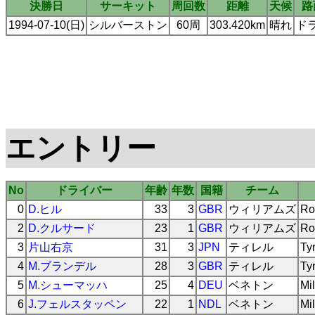
決勝日
サーキット
周回数
距離
天候
路
1994-07-10(日)
シルバーストン
60周
303.420km
晴れ
ド
エントリー
No
ドライバー
年齢
年数
国籍
チーム
0
D.ヒル
33
3
GBR
ウィリアムズ
Ro
2
D.クルサード
23
1
GBR
ウィリアムズ
Ro
3
片山右京
31
3
JPN
ティレル
Ty
4
M.ブランデル
28
3
GBR
ティレル
Ty
5
M.シューマッハ
25
4
DEU
ベネトン
Mi
6
J.フェルスタッペン
22
1
NDL
ベネトン
Mi