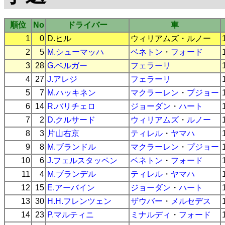
順位
No
ドライバー
車
1
0
D.ヒル
ウィリアムズ
・
ルノー
2
5
M.シューマッハ
ベネトン
・
フォード
3
28
G.ベルガー
フェラーリ
4
27
J.アレジ
フェラーリ
5
7
M.ハッキネン
マクラーレン
・
プジョー
6
14
R.バリチェロ
ジョーダン
・
ハート
7
2
D.クルサード
ウィリアムズ
・
ルノー
8
3
片山右京
ティレル
・
ヤマハ
9
8
M.ブランドル
マクラーレン
・
プジョー
10
6
J.フェルスタッペン
ベネトン
・
フォード
11
4
M.ブランデル
ティレル
・
ヤマハ
12
15
E.アーバイン
ジョーダン
・
ハート
13
30
H.H.フレンツェン
ザウバー
・
メルセデス
14
23
P.マルティニ
ミナルディ
・
フォード