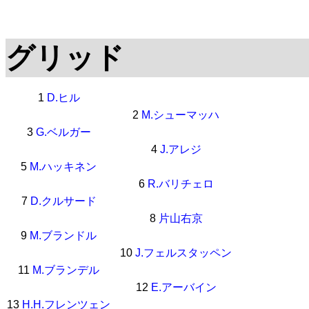
グリッド
1
D.ヒル
2
M.シューマッハ
3
G.ベルガー
4
J.アレジ
5
M.ハッキネン
6
R.バリチェロ
7
D.クルサード
8
片山右京
9
M.ブランドル
10
J.フェルスタッペン
11
M.ブランデル
12
E.アーバイン
13
H.H.フレンツェン