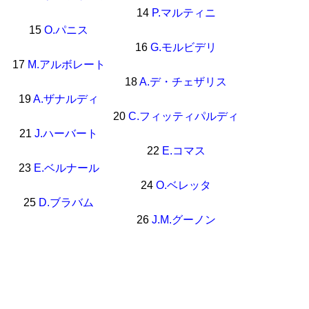
14
P.マルティニ
15
O.パニス
16
G.モルビデリ
17
M.アルボレート
18
A.デ・チェザリス
19
A.ザナルディ
20
C.フィッティパルディ
21
J.ハーバート
22
E.コマス
23
E.ベルナール
24
O.ベレッタ
25
D.ブラバム
26
J.M.グーノン