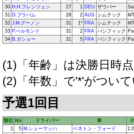
30
H.H.フレンツェン
27
1
DEU
ザウバー
Sa
31
D.ブラバム
28
2
AUS
シムテック
MT
32
J.M.グーノン
31
1*
FRA
シムテック
MT
33
P.ベルモンド
31
2
FRA
パシフィック
Pa
34
B.ガショー
31
5
FRA
パシフィック
Pa
(1)「年齢」は決勝日時点
(2)「年数」で'*'がつ
予選1回目
順位
No
ドライバー
車
1
5
M.シューマッハ
ベネトン
・
フォード
1: