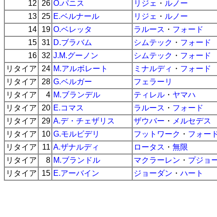
12
26
O.パニス
リジェ
・
ルノー
13
25
E.ベルナール
リジェ
・
ルノー
14
19
O.ベレッタ
ラルース
・
フォード
15
31
D.ブラバム
シムテック
・
フォード
16
32
J.M.グーノン
シムテック
・
フォード
リタイア
24
M.アルボレート
ミナルディ
・
フォード
リタイア
28
G.ベルガー
フェラーリ
リタイア
4
M.ブランデル
ティレル
・
ヤマハ
リタイア
20
E.コマス
ラルース
・
フォード
リタイア
29
A.デ・チェザリス
ザウバー
・
メルセデス
リタイア
10
G.モルビデリ
フットワーク
・
フォー
リタイア
11
A.ザナルディ
ロータス
・
無限
リタイア
8
M.ブランドル
マクラーレン
・
プジョ
リタイア
15
E.アーバイン
ジョーダン
・
ハート