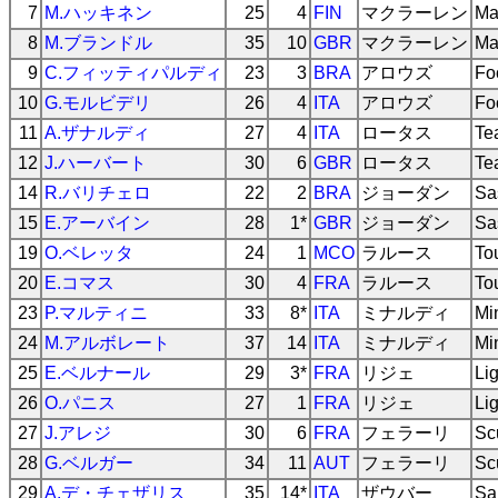
7
M.ハッキネン
25
4
FIN
マクラーレン
Ma
8
M.ブランドル
35
10
GBR
マクラーレン
Ma
9
C.フィッティパルディ
23
3
BRA
アロウズ
Fo
10
G.モルビデリ
26
4
ITA
アロウズ
Fo
11
A.ザナルディ
27
4
ITA
ロータス
Te
12
J.ハーバート
30
6
GBR
ロータス
Te
14
R.バリチェロ
22
2
BRA
ジョーダン
Sa
15
E.アーバイン
28
1*
GBR
ジョーダン
Sa
19
O.ベレッタ
24
1
MCO
ラルース
To
20
E.コマス
30
4
FRA
ラルース
To
23
P.マルティニ
33
8*
ITA
ミナルディ
Min
24
M.アルボレート
37
14
ITA
ミナルディ
Min
25
E.ベルナール
29
3*
FRA
リジェ
Li
26
O.パニス
27
1
FRA
リジェ
Li
27
J.アレジ
30
6
FRA
フェラーリ
Sc
28
G.ベルガー
34
11
AUT
フェラーリ
Sc
29
A.デ・チェザリス
35
14*
ITA
ザウバー
Sa