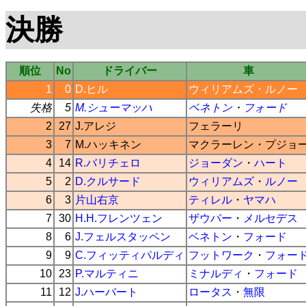
決勝
順位
No
ドライバー
車
1
0
D.ヒル
ウィリアムズ
・
ルノー
失格
5
M.シューマッハ
ベネトン
・
フォード
2
27
J.アレジ
フェラーリ
3
7
M.ハッキネン
マクラーレン
・
プジョ
4
14
R.バリチェロ
ジョーダン
・
ハート
5
2
D.クルサード
ウィリアムズ
・
ルノー
6
3
片山右京
ティレル
・
ヤマハ
7
30
H.H.フレンツェン
ザウバー
・
メルセデス
8
6
J.フェルスタッペン
ベネトン
・
フォード
9
9
C.フィッティパルディ
フットワーク
・
フォー
10
23
P.マルティニ
ミナルディ
・
フォード
11
12
J.ハーバート
ロータス
・
無限