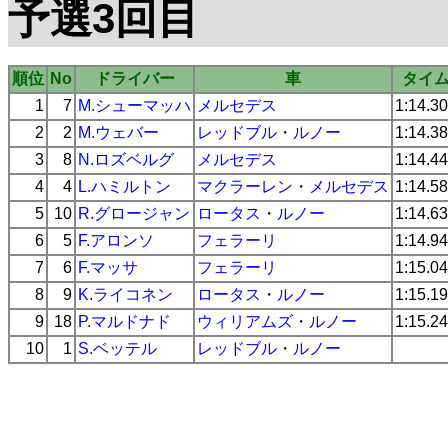
予選3回目
順位
No
ドライバー
車
タイ
1
7
M.シューマッハ
メルセデス
1:14.3
2
2
M.ウェバー
レッドブル
・
ルノー
1:14.3
3
8
N.ロズベルグ
メルセデス
1:14.4
4
4
L.ハミルトン
マクラーレン
・
メルセデス
1:14.5
5
10
R.グロージャン
ロータス
・
ルノー
1:14.6
6
5
F.アロンソ
フェラーリ
1:14.9
7
6
F.マッサ
フェラーリ
1:15.0
8
9
K.ライコネン
ロータス
・
ルノー
1:15.1
9
18
P.マルドナド
ウィリアムズ
・
ルノー
1:15.2
10
1
S.ベッテル
レッドブル
・
ルノー