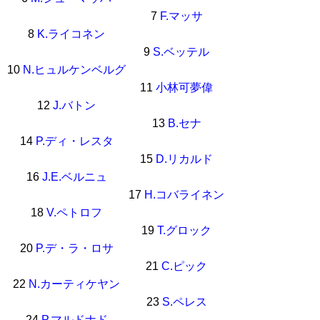
7
F.マッサ
8
K.ライコネン
9
S.ベッテル
10
N.ヒュルケンベルグ
11
小林可夢偉
12
J.バトン
13
B.セナ
14
P.ディ・レスタ
15
D.リカルド
16
J.E.ベルニュ
17
H.コバライネン
18
V.ペトロフ
19
T.グロック
20
P.デ・ラ・ロサ
21
C.ピック
22
N.カーティケヤン
23
S.ペレス
24
P.マルドナド