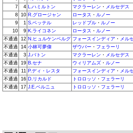
7
4
L.ハミルトン
マクラーレン
・
メルセデス
8
10
R.グロージャン
ロータス
・
ルノー
9
1
S.ベッテル
レッドブル
・
ルノー
10
9
K.ライコネン
ロータス
・
ルノー
不通過
12
N.ヒュルケンベルグ
フォースインディア
・
メル
不通過
14
小林可夢偉
ザウバー
・
フェラーリ
不通過
3
J.バトン
マクラーレン
・
メルセデス
不通過
19
B.セナ
ウィリアムズ
・
ルノー
不通過
11
P.ディ・レスタ
フォースインディア
・
メル
不通過
16
D.リカルド
トロロッソ
・
フェラーリ
不通過
17
J.E.ベルニュ
トロロッソ
・
フェラーリ