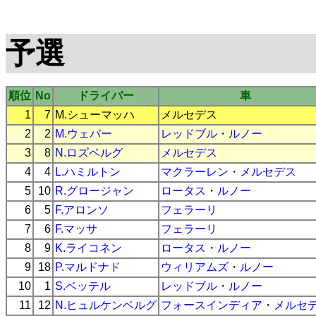
予選
順位
No
ドライバー
車
1
7
M.シューマッハ
メルセデス
2
2
M.ウェバー
レッドブル
・
ルノー
3
8
N.ロズベルグ
メルセデス
4
4
L.ハミルトン
マクラーレン
・
メルセデス
5
10
R.グロージャン
ロータス
・
ルノー
6
5
F.アロンソ
フェラーリ
7
6
F.マッサ
フェラーリ
8
9
K.ライコネン
ロータス
・
ルノー
9
18
P.マルドナド
ウィリアムズ
・
ルノー
10
1
S.ベッテル
レッドブル
・
ルノー
11
12
N.ヒュルケンベルグ
フォースインディア
・
メルセ