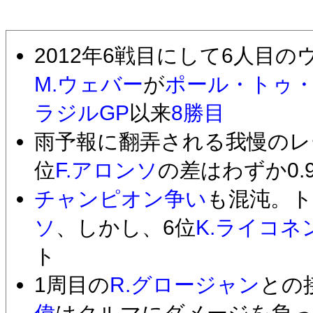
2012年6戦目にして6人目の
M.ウェバー
が
ポール・トゥ
ラジルGP
以来
8勝目
雨予報に翻弄される我慢のレ
位
F.アロンソ
の差はわずか0.9
チャンピオン争い
も混沌。
ソ
、しかし、6位
K.ライコネ
ト
1周目の
R.グロージャン
との