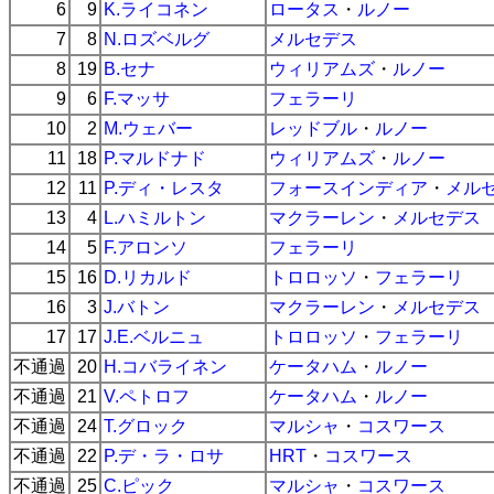
6
9
K.ライコネン
ロータス
・
ルノー
7
8
N.ロズベルグ
メルセデス
8
19
B.セナ
ウィリアムズ
・
ルノー
9
6
F.マッサ
フェラーリ
10
2
M.ウェバー
レッドブル
・
ルノー
11
18
P.マルドナド
ウィリアムズ
・
ルノー
12
11
P.ディ・レスタ
フォースインディア
・
メル
13
4
L.ハミルトン
マクラーレン
・
メルセデス
14
5
F.アロンソ
フェラーリ
15
16
D.リカルド
トロロッソ
・
フェラーリ
16
3
J.バトン
マクラーレン
・
メルセデス
17
17
J.E.ベルニュ
トロロッソ
・
フェラーリ
不通過
20
H.コバライネン
ケータハム
・
ルノー
不通過
21
V.ペトロフ
ケータハム
・
ルノー
不通過
24
T.グロック
マルシャ
・
コスワース
不通過
22
P.デ・ラ・ロサ
HRT
・
コスワース
不通過
25
C.ピック
マルシャ
・
コスワース