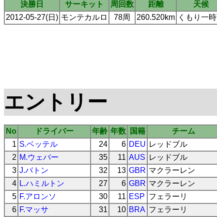
決勝日
サーキット
周回数
距離
天候
2012-05-27(日)
モンテカルロ
78周
260.520km
くもり一時
エントリー
No
ドライバー
年齢
年数
国籍
チーム
1
S.ベッテル
24
6
DEU
レッドブル
2
M.ウェバー
35
11
AUS
レッドブル
3
J.バトン
32
13
GBR
マクラーレン
4
L.ハミルトン
27
6
GBR
マクラーレン
5
F.アロンソ
30
11
ESP
フェラーリ
6
F.マッサ
31
10
BRA
フェラーリ