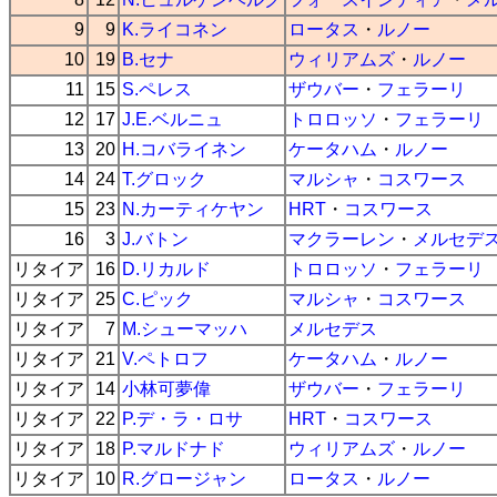
9
9
K.ライコネン
ロータス
・
ルノー
10
19
B.セナ
ウィリアムズ
・
ルノー
11
15
S.ペレス
ザウバー
・
フェラーリ
12
17
J.E.ベルニュ
トロロッソ
・
フェラーリ
13
20
H.コバライネン
ケータハム
・
ルノー
14
24
T.グロック
マルシャ
・
コスワース
15
23
N.カーティケヤン
HRT
・
コスワース
16
3
J.バトン
マクラーレン
・
メルセデ
リタイア
16
D.リカルド
トロロッソ
・
フェラーリ
リタイア
25
C.ピック
マルシャ
・
コスワース
リタイア
7
M.シューマッハ
メルセデス
リタイア
21
V.ペトロフ
ケータハム
・
ルノー
リタイア
14
小林可夢偉
ザウバー
・
フェラーリ
リタイア
22
P.デ・ラ・ロサ
HRT
・
コスワース
リタイア
18
P.マルドナド
ウィリアムズ
・
ルノー
リタイア
10
R.グロージャン
ロータス
・
ルノー