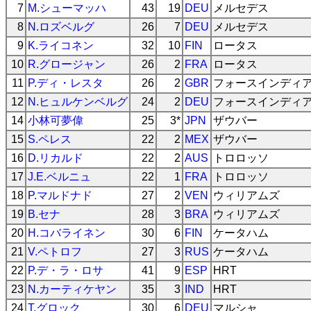
7
M.シューマッハ
43
19
DEU
メルセデス
8
N.ロズベルグ
26
7
DEU
メルセデス
9
K.ライコネン
32
10
FIN
ロータス
10
R.グロージャン
26
2
FRA
ロータス
11
P.ディ・レスタ
26
2
GBR
フォースインディ
12
N.ヒュルケンベルグ
24
2
DEU
フォースインディ
14
小林可夢偉
25
3*
JPN
ザウバー
15
S.ペレス
22
2
MEX
ザウバー
16
D.リカルド
22
2
AUS
トロロッソ
17
J.E.ベルニュ
22
1
FRA
トロロッソ
18
P.マルドナド
27
2
VEN
ウィリアムズ
19
B.セナ
28
3
BRA
ウィリアムズ
20
H.コバライネン
30
6
FIN
ケータハム
21
V.ペトロフ
27
3
RUS
ケータハム
22
P.デ・ラ・ロサ
41
9
ESP
HRT
23
N.カーティケヤン
35
3
IND
HRT
24
T.グロック
30
6
DEU
マルシャ