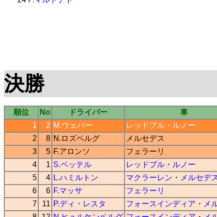
決勝
順位
No
ドライバー
車
1
2
M.ウェバー
レッドブル
・
ルノー
2
8
N.ロズベルグ
メルセデス
3
5
F.アロンソ
フェラーリ
4
1
S.ベッテル
レッドブル
・
ルノー
5
4
L.ハミルトン
マクラーレン
・
メルセデ
6
6
F.マッサ
フェラーリ
7
11
P.ディ・レスタ
フォースインディア
・
メ
8
12
N.ヒュルケンベルグ
フォースインディア
・
メ