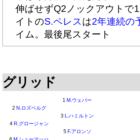
伸ばせずQ2ノックアウトで
イトの
S.ペレス
は
2年連続の
イム。最後尾スタート
グリッド
1
M.ウェバー
2
N.ロズベルグ
3
L.ハミルトン
4
R.グロージャン
5
F.アロンソ
6
M.シューマッハ