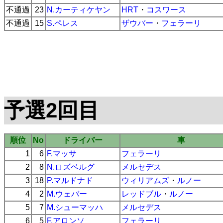
不通過
23
N.カーティケヤン
HRT
・
コスワース
不通過
15
S.ペレス
ザウバー
・
フェラーリ
予選2回目
順位
No
ドライバー
車
1
6
F.マッサ
フェラーリ
2
8
N.ロズベルグ
メルセデス
3
18
P.マルドナド
ウィリアムズ
・
ルノー
4
2
M.ウェバー
レッドブル
・
ルノー
5
7
M.シューマッハ
メルセデス
6
5
F.アロンソ
フェラーリ