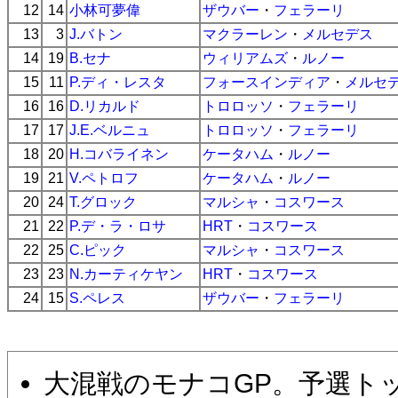
12
14
小林可夢偉
ザウバー
・
フェラーリ
13
3
J.バトン
マクラーレン
・
メルセデス
14
19
B.セナ
ウィリアムズ
・
ルノー
15
11
P.ディ・レスタ
フォースインディア
・
メルセ
16
16
D.リカルド
トロロッソ
・
フェラーリ
17
17
J.E.ベルニュ
トロロッソ
・
フェラーリ
18
20
H.コバライネン
ケータハム
・
ルノー
19
21
V.ペトロフ
ケータハム
・
ルノー
20
24
T.グロック
マルシャ
・
コスワース
21
22
P.デ・ラ・ロサ
HRT
・
コスワース
22
25
C.ピック
マルシャ
・
コスワース
23
23
N.カーティケヤン
HRT
・
コスワース
24
15
S.ペレス
ザウバー
・
フェラーリ
大混戦のモナコGP。予選ト