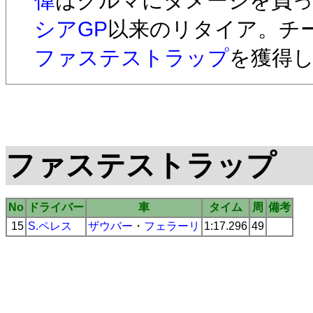
偉
はクルマにダメージを負
シアGP
以来のリタイア。チ
ファステストラップ
を獲得
ファステストラップ
No
ドライバー
車
タイム
周
備考
15
S.ペレス
ザウバー
・
フェラーリ
1:17.296
49