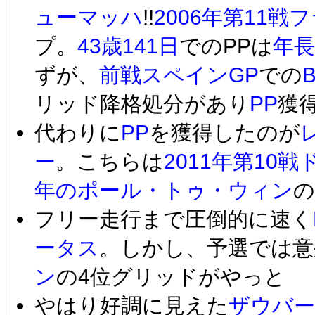
ューマッハ
!!
2006年第11戦
プ。
43歳141日
でのPPは
年長
ずが、
前戦スペインGP
での
リッド降格処分があり
PP
獲得
代わりに
PP
を獲得したのが
ー
。こちらは
2011年第10戦
年のポール・トゥ・ウィン
の
フリー走行まで圧倒的に速く
ータス
。しかし、予選では意
ン
の4位グリッドがやっと
やはり好調に見えた
ザウバー