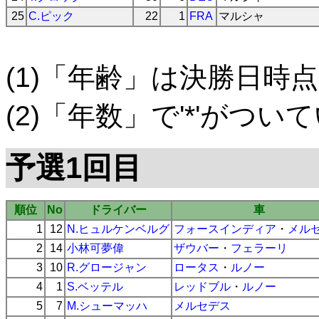
25
C.ピック
22
1
FRA
マルシャ
(1)「年齢」は決勝日時点
(2)「年数」で'*'がつ
予選1回目
順位
No
ドライバー
車
1
12
N.ヒュルケンベルグ
フォースインディア
・
メル
2
14
小林可夢偉
ザウバー
・
フェラーリ
3
10
R.グロージャン
ロータス
・
ルノー
4
1
S.ベッテル
レッドブル
・
ルノー
5
7
M.シューマッハ
メルセデス