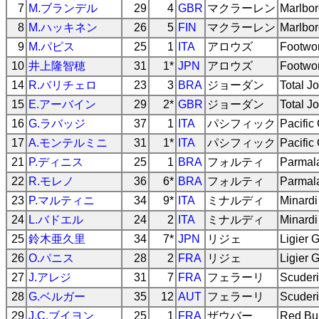
7
M.ブランデル
29
4
GBR
マクラーレン
Marlbo
8
M.ハッキネン
26
5
FIN
マクラーレン
Marlbo
9
M.パピス
25
1
ITA
アロウズ
Footwor
10
井上隆智穂
31
1*
JPN
アロウズ
Footwor
14
R.バリチェロ
23
3
BRA
ジョーダン
Total J
15
E.アーバイン
29
2*
GBR
ジョーダン
Total J
16
G.ラバッジ
37
1
ITA
パシフィック
Pacific
17
A.モンテルミニ
31
1*
ITA
パシフィック
Pacific
21
P.ディニス
25
1
BRA
フォルティ
Parmala
22
R.モレノ
36
6*
BRA
フォルティ
Parmala
23
P.マルティニ
34
9*
ITA
ミナルディ
Minardi
24
L.バドエル
24
2
ITA
ミナルディ
Minardi
25
鈴木亜久里
34
7*
JPN
リジェ
Ligier 
26
O.パニス
28
2
FRA
リジェ
Ligier 
27
J.アレジ
31
7
FRA
フェラーリ
Scuderi
28
G.ベルガー
35
12
AUT
フェラーリ
Scuderi
29
J.C.ブイヨン
25
1
FRA
ザウバー
Red Bul