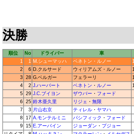
決勝
順位
No
ドライバー
車
1
1
M.シューマッハ
ベネトン
・
ルノー
2
6
D.クルサード
ウィリアムズ
・
ルノー
3
28
G.ベルガー
フェラーリ
4
2
J.ハーバート
ベネトン
・
ルノー
5
29
J.C.ブイヨン
ザウバー
・
フォード
6
25
鈴木亜久里
リジェ
・
無限
7
3
片山右京
ティレル
・
ヤマハ
8
17
A.モンテルミニ
パシフィック
・
フォード
9
15
E.アーバイン
ジョーダン
・
プジョー
リタイア
8
M.ハッキネン
マクラーレン
・
メルセデス