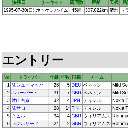
決勝日
サーキット
周回数
距離
天候
路
1995-07-30(日)
ホッケンハイム
45周
307.022km
晴れ
ド
エントリー
No
ドライバー
年齢
年数
国籍
チーム
1
M.シューマッハ
26
5
DEU
ベネトン
Mild Se
2
J.ハーバート
31
7
GBR
ベネトン
Mild Se
3
片山右京
32
4
JPN
ティレル
Nokia T
4
M.サロ
28
1*
FIN
ティレル
Nokia T
5
D.ヒル
34
4
GBR
ウィリアムズ
Rothma
6
D.クルサード
24
2
GBR
ウィリアムズ
Rothma