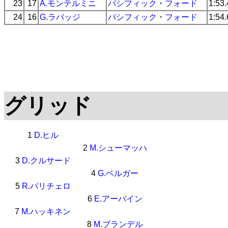
23
17
A.モンテルミニ
パシフィック
・
フォード
1:53
24
16
G.ラバッジ
パシフィック
・
フォード
1:54
グリッド
1
D.ヒル
2
M.シューマッハ
3
D.クルサード
4
G.ベルガー
5
R.バリチェロ
6
E.アーバイン
7
M.ハッキネン
8
M.ブランデル