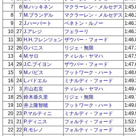
7
8
M.ハッキネン
マクラーレン
・
メルセデス
1:45
8
7
M.ブランデル
マクラーレン
・
メルセデス
1:46
9
2
J.ハーバート
ベネトン
・
ルノー
1:46
10
27
J.アレジ
フェラーリ
1:46
11
30
H.H.フレンツェン
ザウバー
・
フォード
1:46
12
26
O.パニス
リジェ
・
無限
1:47
13
4
M.サロ
ティレル
・
ヤマハ
1:47
14
29
J.C.ブイヨン
ザウバー
・
フォード
1:47
15
9
M.パピス
フットワーク
・
ハート
1:48
16
24
L.バドエル
ミナルディ
・
フォード
1:49
17
3
片山右京
ティレル
・
ヤマハ
1:49
18
25
鈴木亜久里
リジェ
・
無限
1:49
19
10
井上隆智穂
フットワーク
・
ハート
1:49
20
23
P.マルティニ
ミナルディ
・
フォード
1:49
21
21
P.ディニス
フォルティ
・
フォード
1:52
22
22
R.モレノ
フォルティ
・
フォード
1:53