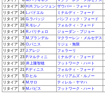
リタイア
30
H.H.フレンツェン
ザウバー
・
フォード
リタイア
24
L.バドエル
ミナルディ
・
フォード
リタイア
16
G.ラバッジ
パシフィック
・
フォード
リタイア
22
R.モレノ
フォルティ
・
フォード
リタイア
14
R.バリチェロ
ジョーダン
・
プジョー
リタイア
7
M.ブランデル
マクラーレン
・
メルセデス
リタイア
26
O.パニス
リジェ
・
無限
リタイア
27
J.アレジ
フェラーリ
リタイア
23
P.マルティニ
ミナルディ
・
フォード
リタイア
10
井上隆智穂
フットワーク
・
ハート
リタイア
21
P.ディニス
フォルティ
・
フォード
リタイア
5
D.ヒル
ウィリアムズ
・
ルノー
リタイア
4
M.サロ
ティレル
・
ヤマハ
リタイア
9
M.パピス
フットワーク
・
ハート