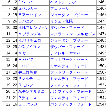
6
2
J.ハーバート
ベネトン
・
ルノー
1:46
7
28
G.ベルガー
フェラーリ
1:46
8
15
E.アーバイン
ジョーダン
・
プジョー
1:46
9
26
O.パニス
リジェ
・
無限
1:47
10
30
H.H.フレンツェン
ザウバー
・
フォード
1:47
11
7
M.ブランデル
マクラーレン
・
メルセデス
1:47
12
14
R.バリチェロ
ジョーダン
・
プジョー
1:48
13
29
J.C.ブイヨン
ザウバー
・
フォード
1:48
14
4
M.サロ
ティレル
・
ヤマハ
1:49
15
9
M.パピス
フットワーク
・
ハート
1:49
16
24
L.バドエル
ミナルディ
・
フォード
1:50
17
10
井上隆智穂
フットワーク
・
ハート
1:50
18
23
P.マルティニ
ミナルディ
・
フォード
1:51
19
22
R.モレノ
フォルティ
・
フォード
1:53
20
17
A.モンテルミニ
パシフィック
・
フォード
1:53
21
21
P.ディニス
フォルティ
・
フォード
1:54
22
16
G.ラバッジ
パシフィック
・
フォード
1:54