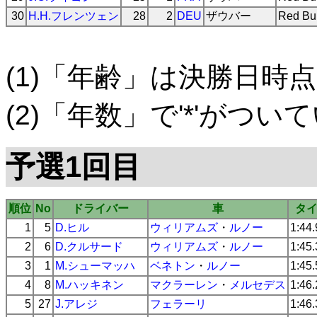
30
H.H.フレンツェン
28
2
DEU
ザウバー
Red Bul
(1)「年齢」は決勝日時点
(2)「年数」で'*'がつ
予選1回目
順位
No
ドライバー
車
タ
1
5
D.ヒル
ウィリアムズ
・
ルノー
1:44
2
6
D.クルサード
ウィリアムズ
・
ルノー
1:45
3
1
M.シューマッハ
ベネトン
・
ルノー
1:45
4
8
M.ハッキネン
マクラーレン
・
メルセデス
1:46
5
27
J.アレジ
フェラーリ
1:46