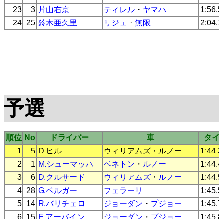
23
3
片山右京
ティレル
・
ヤマハ
1:56
24
25
鈴木亜久里
リジェ
・
無限
2:04
予選
順位
No
ドライバー
車
タ
1
5
D.ヒル
ウィリアムズ
・
ルノー
1:44
2
1
M.シューマッハ
ベネトン
・
ルノー
1:44
3
6
D.クルサード
ウィリアムズ
・
ルノー
1:44
4
28
G.ベルガー
フェラーリ
1:45
5
14
R.バリチェロ
ジョーダン
・
プジョー
1:45
6
15
E.アーバイン
ジョーダン
・
プジョー
1:45