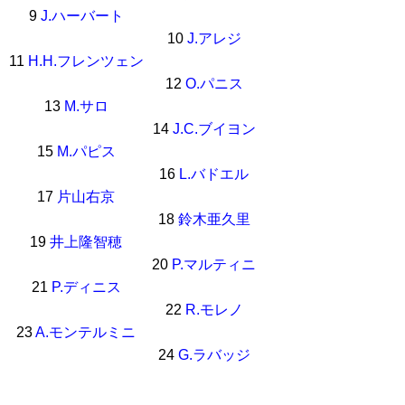
9
J.ハーバート
10
J.アレジ
11
H.H.フレンツェン
12
O.パニス
13
M.サロ
14
J.C.ブイヨン
15
M.パピス
16
L.バドエル
17
片山右京
18
鈴木亜久里
19
井上隆智穂
20
P.マルティニ
21
P.ディニス
22
R.モレノ
23
A.モンテルミニ
24
G.ラバッジ