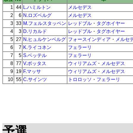
1
44
L.ハミルトン
メルセデス
2
6
N.ロズベルグ
メルセデス
3
33
M.フェルスタッペン
レッドブル
・
タグホイヤー
4
3
D.リカルド
レッドブル
・
タグホイヤー
5
27
N.ヒュルケンベルグ
フォースインディア
・
メルセ
6
7
K.ライコネン
フェラーリ
7
5
S.ベッテル
フェラーリ
8
77
V.ボッタス
ウィリアムズ
・
メルセデス
9
19
F.マッサ
ウィリアムズ
・
メルセデス
10
55
C.サインツ
トロロッソ
・
フェラーリ
予選