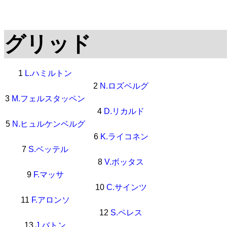
グリッド
1
L.ハミルトン
2
N.ロズベルグ
3
M.フェルスタッペン
4
D.リカルド
5
N.ヒュルケンベルグ
6
K.ライコネン
7
S.ベッテル
8
V.ボッタス
9
F.マッサ
10
C.サインツ
11
F.アロンソ
12
S.ペレス
13
J.バトン