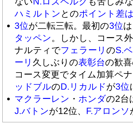
ない
N.ロズベルグ
も苦しみな
ハミルトン
との
ポイント差は
3位
が二転三転。最初の
3位
は
タッペン
。しかし、コース
ナルティで
フェラーリ
の
S.
ーリ
久しぶりの
表彰台
の歓喜
コース変更でタイム加算ペナ
ッドブル
の
D.リカルド
が
3位
マクラーレン
・
ホンダ
の2台
J.バトン
が12位、
F.アロンソ