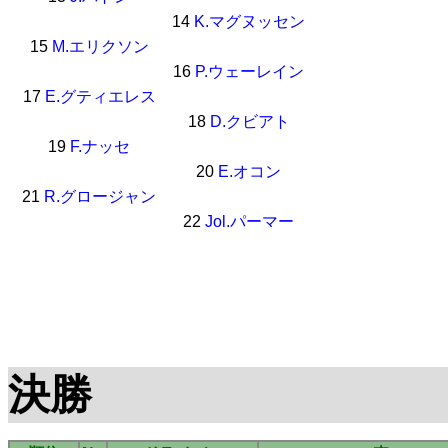
14
K.マグヌッセン
15
M.エリクソン
16
P.ウェーレイン
17
E.グティエレス
18
D.クビアト
19
F.ナッセ
20
E.オコン
21
R.グロージャン
22
Jol.パーマー
決勝