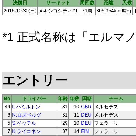
決勝日
サーキット
周回数
距離
天候
2016-10-30(日)
メキシコシティ *1
71周
305.354km
晴れ
*1 正式名称は「エルマ
エントリー
No
ドライバー
年齢
年数
国籍
チーム
44
L.ハミルトン
31
10
GBR
メルセデス
6
N.ロズベルグ
31
11
DEU
メルセデス
5
S.ベッテル
29
10
DEU
フェラーリ
7
K.ライコネン
37
14
FIN
フェラーリ