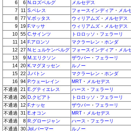
6
6
N.ロズベルグ
メルセデス
7
11
S.ペレス
フォースインディア
・
メル
8
77
V.ボッタス
ウィリアムズ
・
メルセデス
9
19
F.マッサ
ウィリアムズ
・
メルセデス
10
55
C.サインツ
トロロッソ
・
フェラーリ
11
14
F.アロンソ
マクラーレン
・
ホンダ
12
27
N.ヒュルケンベルグ
フォースインディア
・
メル
13
9
M.エリクソン
ザウバー
・
フェラーリ
14
20
K.マグヌッセン
ルノー
15
22
J.バトン
マクラーレン
・
ホンダ
16
94
P.ウェーレイン
MRT
・
メルセデス
不通過
21
E.グティエレス
ハース
・
フェラーリ
不通過
26
D.クビアト
トロロッソ
・
フェラーリ
不通過
12
F.ナッセ
ザウバー
・
フェラーリ
不通過
31
E.オコン
MRT
・
メルセデス
不通過
8
R.グロージャン
ハース
・
フェラーリ
不通過
30
Jol.パーマー
ルノー