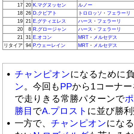
17
20
K.マグヌッセン
ルノー
18
26
D.クビアト
トロロッソ
・
フェラーリ
19
21
E.グティエレス
ハース
・
フェラーリ
20
8
R.グロージャン
ハース
・
フェラーリ
21
31
E.オコン
MRT
・
メルセデス
リタイア
94
P.ウェーレイン
MRT
・
メルセデス
チャンピオン
になるために
ン
。今回も
PP
から1コーナ
で走りきる常勝パターンで
ポ
勝目
で
A.プロスト
に並び勝利
一方で、
チャンピオン
にな