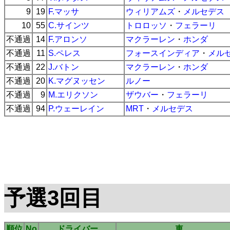
9
19
F.マッサ
ウィリアムズ
・
メルセデス
10
55
C.サインツ
トロロッソ
・
フェラーリ
不通過
14
F.アロンソ
マクラーレン
・
ホンダ
不通過
11
S.ペレス
フォースインディア
・
メル
不通過
22
J.バトン
マクラーレン
・
ホンダ
不通過
20
K.マグヌッセン
ルノー
不通過
9
M.エリクソン
ザウバー
・
フェラーリ
不通過
94
P.ウェーレイン
MRT
・
メルセデス
予選3回目
順位
No
ドライバー
車