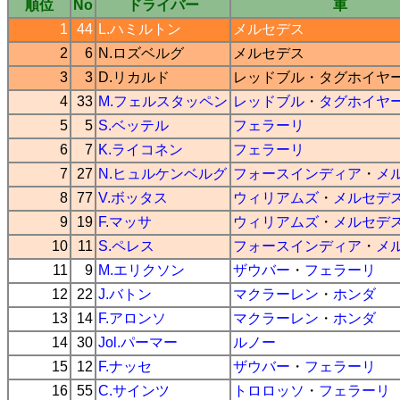
順位
No
ドライバー
車
1
44
L.ハミルトン
メルセデス
2
6
N.ロズベルグ
メルセデス
3
3
D.リカルド
レッドブル
・
タグホイヤ
4
33
M.フェルスタッペン
レッドブル
・
タグホイヤ
5
5
S.ベッテル
フェラーリ
6
7
K.ライコネン
フェラーリ
7
27
N.ヒュルケンベルグ
フォースインディア
・
メ
8
77
V.ボッタス
ウィリアムズ
・
メルセデ
9
19
F.マッサ
ウィリアムズ
・
メルセデ
10
11
S.ペレス
フォースインディア
・
メ
11
9
M.エリクソン
ザウバー
・
フェラーリ
12
22
J.バトン
マクラーレン
・
ホンダ
13
14
F.アロンソ
マクラーレン
・
ホンダ
14
30
Jol.パーマー
ルノー
15
12
F.ナッセ
ザウバー
・
フェラーリ
16
55
C.サインツ
トロロッソ
・
フェラーリ