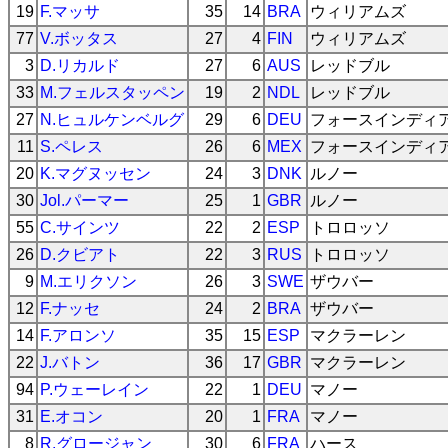
19
F.マッサ
35
14
BRA
ウィリアムズ
77
V.ボッタス
27
4
FIN
ウィリアムズ
3
D.リカルド
27
6
AUS
レッドブル
33
M.フェルスタッペン
19
2
NDL
レッドブル
27
N.ヒュルケンベルグ
29
6
DEU
フォースインディ
11
S.ペレス
26
6
MEX
フォースインディ
20
K.マグヌッセン
24
3
DNK
ルノー
30
Jol.パーマー
25
1
GBR
ルノー
55
C.サインツ
22
2
ESP
トロロッソ
26
D.クビアト
22
3
RUS
トロロッソ
9
M.エリクソン
26
3
SWE
ザウバー
12
F.ナッセ
24
2
BRA
ザウバー
14
F.アロンソ
35
15
ESP
マクラーレン
22
J.バトン
36
17
GBR
マクラーレン
94
P.ウェーレイン
22
1
DEU
マノー
31
E.オコン
20
1
FRA
マノー
8
R.グロージャン
30
6
FRA
ハース