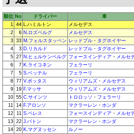
順位
No
ドライバー
車
1
44
L.ハミルトン
メルセデス
2
6
N.ロズベルグ
メルセデス
3
33
M.フェルスタッペン
レッドブル
・
タグホイヤー
4
3
D.リカルド
レッドブル
・
タグホイヤー
5
27
N.ヒュルケンベルグ
フォースインディア
・
メルセ
6
7
K.ライコネン
フェラーリ
7
5
S.ベッテル
フェラーリ
8
77
V.ボッタス
ウィリアムズ
・
メルセデス
9
19
F.マッサ
ウィリアムズ
・
メルセデス
10
55
C.サインツ
トロロッソ
・
フェラーリ
11
14
F.アロンソ
マクラーレン
・
ホンダ
12
11
S.ペレス
フォースインディア
・
メルセ
13
22
J.バトン
マクラーレン
・
ホンダ
14
20
K.マグヌッセン
ルノー