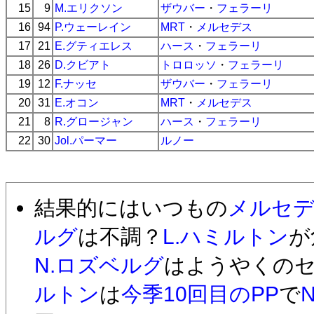
15
9
M.エリクソン
ザウバー
・
フェラーリ
16
94
P.ウェーレイン
MRT
・
メルセデス
17
21
E.グティエレス
ハース
・
フェラーリ
18
26
D.クビアト
トロロッソ
・
フェラーリ
19
12
F.ナッセ
ザウバー
・
フェラーリ
20
31
E.オコン
MRT
・
メルセデス
21
8
R.グロージャン
ハース
・
フェラーリ
22
30
Jol.パーマー
ルノー
結果的にはいつもの
メルセ
ルグ
は不調？
L.ハミルトン
が
N.ロズベルグ
はようやくの
ルトン
は
今季10回目のPP
で