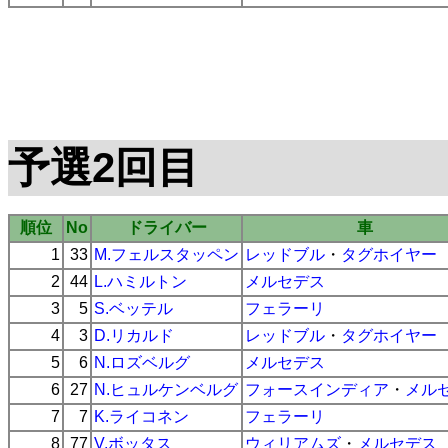
予選2回目
順位
No
ドライバー
車
1
33
M.フェルスタッペン
レッドブル
・
タグホイヤー
2
44
L.ハミルトン
メルセデス
3
5
S.ベッテル
フェラーリ
4
3
D.リカルド
レッドブル
・
タグホイヤー
5
6
N.ロズベルグ
メルセデス
6
27
N.ヒュルケンベルグ
フォースインディア
・
メル
7
7
K.ライコネン
フェラーリ
8
77
V.ボッタス
ウィリアムズ
・
メルセデス