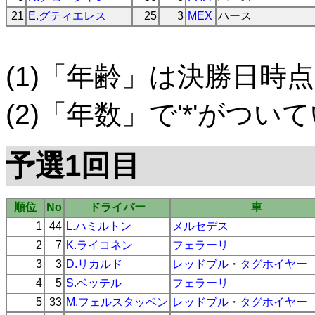
21
E.グティエレス
25
3
MEX
ハース
(1)「年齢」は決勝日時点
(2)「年数」で'*'がつ
予選1回目
順位
No
ドライバー
車
1
44
L.ハミルトン
メルセデス
2
7
K.ライコネン
フェラーリ
3
3
D.リカルド
レッドブル
・
タグホイヤー
4
5
S.ベッテル
フェラーリ
5
33
M.フェルスタッペン
レッドブル
・
タグホイヤー