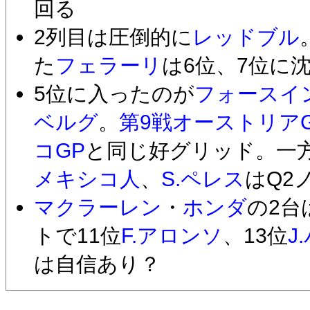
回る
2列目は圧倒的に
レッドブル
た
フェラーリ
は6位、7位に
5位に入ったのが
フォースイ
ベルグ
。
第9戦オーストリア
コGP
と同じ好グリッド。一
メキシコ人
、
S.ペレス
はQ2
マクラーレン
・
ホンダ
の2台
トで11位
F.アロンソ
、13位
J
は自信あり？