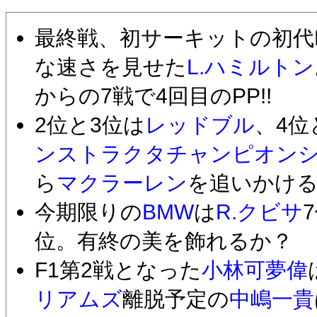
最終戦、初サーキットの初代
な速さを見せた
L.ハミルトン
からの7戦で4回目のPP!!
2位と3位は
レッドブル
、4位
ンストラクタチャンピオン
ら
マクラーレン
を追いかけ
今期限りの
BMW
は
R.クビサ
位。有終の美を飾れるか？
F1第2戦となった
小林可夢偉
リアムズ
離脱予定の
中嶋一貴