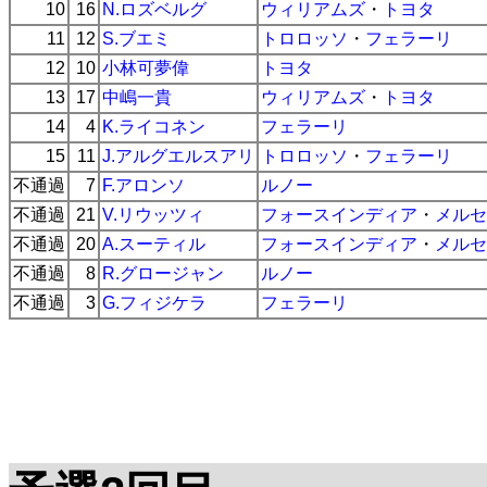
10
16
N.ロズベルグ
ウィリアムズ
・
トヨタ
11
12
S.ブエミ
トロロッソ
・
フェラーリ
12
10
小林可夢偉
トヨタ
13
17
中嶋一貴
ウィリアムズ
・
トヨタ
14
4
K.ライコネン
フェラーリ
15
11
J.アルグエルスアリ
トロロッソ
・
フェラーリ
不通過
7
F.アロンソ
ルノー
不通過
21
V.リウッツィ
フォースインディア
・
メルセ
不通過
20
A.スーティル
フォースインディア
・
メルセ
不通過
8
R.グロージャン
ルノー
不通過
3
G.フィジケラ
フェラーリ