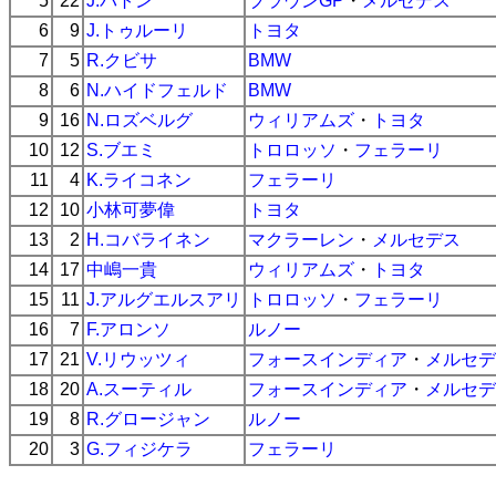
5
22
J.バトン
ブラウンGP
・
メルセデス
6
9
J.トゥルーリ
トヨタ
7
5
R.クビサ
BMW
8
6
N.ハイドフェルド
BMW
9
16
N.ロズベルグ
ウィリアムズ
・
トヨタ
10
12
S.ブエミ
トロロッソ
・
フェラーリ
11
4
K.ライコネン
フェラーリ
12
10
小林可夢偉
トヨタ
13
2
H.コバライネン
マクラーレン
・
メルセデス
14
17
中嶋一貴
ウィリアムズ
・
トヨタ
15
11
J.アルグエルスアリ
トロロッソ
・
フェラーリ
16
7
F.アロンソ
ルノー
17
21
V.リウッツィ
フォースインディア
・
メルセデ
18
20
A.スーティル
フォースインディア
・
メルセデ
19
8
R.グロージャン
ルノー
20
3
G.フィジケラ
フェラーリ