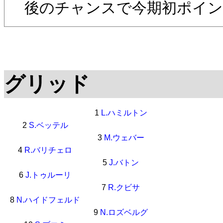
後のチャンスで今期初ポイン
グリッド
1
L.ハミルトン
2
S.ベッテル
3
M.ウェバー
4
R.バリチェロ
5
J.バトン
6
J.トゥルーリ
7
R.クビサ
8
N.ハイドフェルド
9
N.ロズベルグ