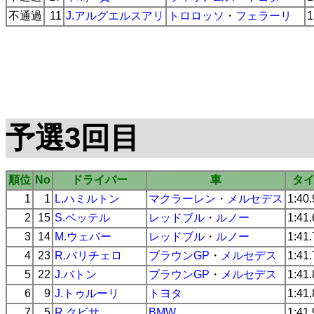
不通過
11
J.アルグエルスアリ
トロロッソ
・
フェラーリ
1
予選3回目
順位
No
ドライバー
車
タ
1
1
L.ハミルトン
マクラーレン
・
メルセデス
1:40
2
15
S.ベッテル
レッドブル
・
ルノー
1:41
3
14
M.ウェバー
レッドブル
・
ルノー
1:41
4
23
R.バリチェロ
ブラウンGP
・
メルセデス
1:41
5
22
J.バトン
ブラウンGP
・
メルセデス
1:41
6
9
J.トゥルーリ
トヨタ
1:41
7
5
R.クビサ
BMW
1:41