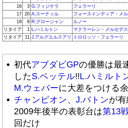
16
3
G.フィジケラ
フェラーリ
17
20
A.スーティル
フォースインディア
・
メル
18
8
R.グロージャン
ルノー
リタイア
1
L.ハミルトン
マクラーレン
・
メルセデス
リタイア
11
J.アルグエルスアリ
トロロッソ
・
フェラーリ
初代
アブダビGP
の優勝は最
した
S.ベッテル
!!
L.ハミルト
M.ウェバー
に大差をつける
チャンピオン
、
J.バトン
が有
2009年後半の表彰台は
第13
回だけ