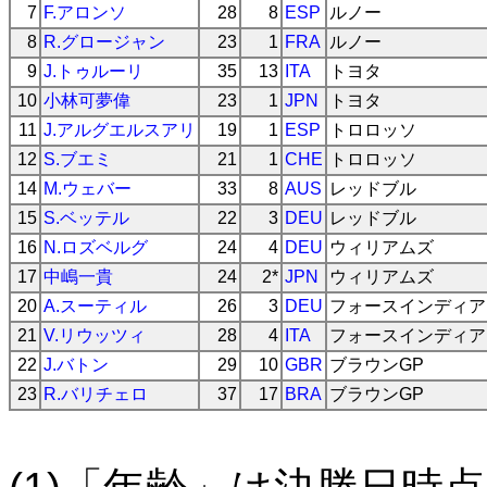
7
F.アロンソ
28
8
ESP
ルノー
8
R.グロージャン
23
1
FRA
ルノー
9
J.トゥルーリ
35
13
ITA
トヨタ
10
小林可夢偉
23
1
JPN
トヨタ
11
J.アルグエルスアリ
19
1
ESP
トロロッソ
12
S.ブエミ
21
1
CHE
トロロッソ
14
M.ウェバー
33
8
AUS
レッドブル
15
S.ベッテル
22
3
DEU
レッドブル
16
N.ロズベルグ
24
4
DEU
ウィリアムズ
17
中嶋一貴
24
2*
JPN
ウィリアムズ
20
A.スーティル
26
3
DEU
フォースインディア
21
V.リウッツィ
28
4
ITA
フォースインディア
22
J.バトン
29
10
GBR
ブラウンGP
23
R.バリチェロ
37
17
BRA
ブラウンGP