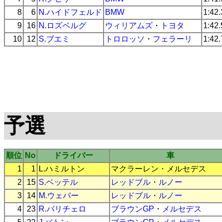
8
6
N.ハイドフェルド
BMW
1:42
9
16
N.ロズベルグ
ウィリアムズ
・
トヨタ
1:42
10
12
S.ブエミ
トロロッソ
・
フェラーリ
1:42
予選
順位
No
ドライバー
車
1
1
L.ハミルトン
マクラーレン
・
メルセデス
2
15
S.ベッテル
レッドブル
・
ルノー
3
14
M.ウェバー
レッドブル
・
ルノー
4
23
R.バリチェロ
ブラウンGP
・
メルセデス