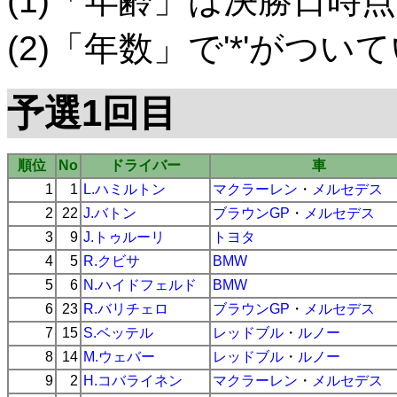
(1)「年齢」は決勝日時点
(2)「年数」で'*'がつ
予選1回目
順位
No
ドライバー
車
1
1
L.ハミルトン
マクラーレン
・
メルセデス
2
22
J.バトン
ブラウンGP
・
メルセデス
3
9
J.トゥルーリ
トヨタ
4
5
R.クビサ
BMW
5
6
N.ハイドフェルド
BMW
6
23
R.バリチェロ
ブラウンGP
・
メルセデス
7
15
S.ベッテル
レッドブル
・
ルノー
8
14
M.ウェバー
レッドブル
・
ルノー
9
2
H.コバライネン
マクラーレン
・
メルセデス