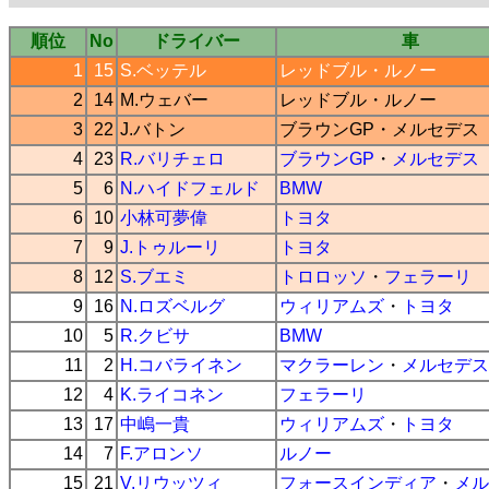
順位
No
ドライバー
車
1
15
S.ベッテル
レッドブル
・
ルノー
2
14
M.ウェバー
レッドブル
・
ルノー
3
22
J.バトン
ブラウンGP
・
メルセデス
4
23
R.バリチェロ
ブラウンGP
・
メルセデス
5
6
N.ハイドフェルド
BMW
6
10
小林可夢偉
トヨタ
7
9
J.トゥルーリ
トヨタ
8
12
S.ブエミ
トロロッソ
・
フェラーリ
9
16
N.ロズベルグ
ウィリアムズ
・
トヨタ
10
5
R.クビサ
BMW
11
2
H.コバライネン
マクラーレン
・
メルセデス
12
4
K.ライコネン
フェラーリ
13
17
中嶋一貴
ウィリアムズ
・
トヨタ
14
7
F.アロンソ
ルノー
15
21
V.リウッツィ
フォースインディア
・
メル