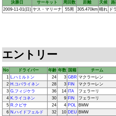
決勝日
サーキット
周回数
距離
天候
路
2009-11-01(日)
ヤス・マリーナ
55周
305.470km
晴れ
ド
エントリー
No
ドライバー
年齢
年数
国籍
チーム
1
L.ハミルトン
24
3
GBR
マクラーレン
2
H.コバライネン
28
3
FIN
マクラーレン
3
G.フィジケラ
36
14
ITA
フェラーリ
4
K.ライコネン
30
9
FIN
フェラーリ
5
R.クビサ
24
4
POL
BMW
6
N.ハイドフェルド
32
10
DEU
BMW