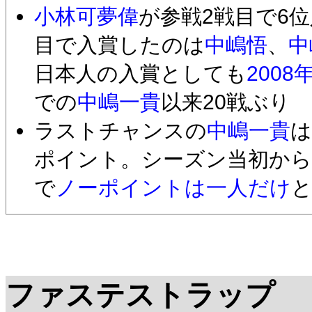
小林可夢偉
が参戦2戦目で6位
目で入賞したのは
中嶋悟
、
中
日本人の入賞としても
200
での
中嶋一貴
以来20戦ぶり
ラストチャンスの
中嶋一貴
は
ポイント。シーズン当初か
で
ノーポイントは一人だけ
ファステストラップ