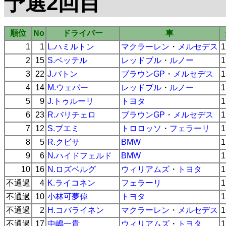
予選2回目
順位
No
ドライバー
車
1
1
L.ハミルトン
マクラーレン
・
メルセデス
1
2
15
S.ベッテル
レッドブル
・
ルノー
1
3
22
J.バトン
ブラウンGP
・
メルセデス
1
4
14
M.ウェバー
レッドブル
・
ルノー
1
5
9
J.トゥルーリ
トヨタ
1
6
23
R.バリチェロ
ブラウンGP
・
メルセデス
1
7
12
S.ブエミ
トロロッソ
・
フェラーリ
1
8
5
R.クビサ
BMW
1
9
6
N.ハイドフェルド
BMW
1
10
16
N.ロズベルグ
ウィリアムズ
・
トヨタ
1
不通過
4
K.ライコネン
フェラーリ
1
不通過
10
小林可夢偉
トヨタ
1
不通過
2
H.コバライネン
マクラーレン
・
メルセデス
1
不通過
17
中嶋一貴
ウィリアムズ
・
トヨタ
1