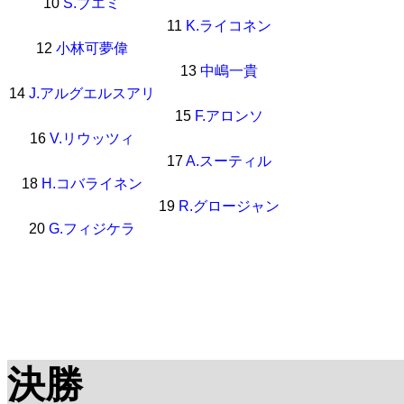
10
S.ブエミ
11
K.ライコネン
12
小林可夢偉
13
中嶋一貴
14
J.アルグエルスアリ
15
F.アロンソ
16
V.リウッツィ
17
A.スーティル
18
H.コバライネン
19
R.グロージャン
20
G.フィジケラ
決勝