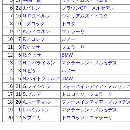
5
17
中嶋一貴
ウィリアムズ
・
トヨタ
6
22
J.バトン
ブラウンGP
・
メルセデス
7
16
N.ロズベルグ
ウィリアムズ
・
トヨタ
8
10
T.グロック
トヨタ
9
4
K.ライコネン
フェラーリ
10
7
F.アロンソ
ルノー
11
3
F.マッサ
フェラーリ
12
5
R.クビサ
BMW
13
2
H.コバライネン
マクラーレン
・
メルセデス
14
8
N.ピケ
ルノー
15
6
N.ハイドフェルド
BMW
16
21
G.フィジケラ
フォースインディア
・
メルセデ
17
11
S.ブルデー
トロロッソ
・
フェラーリ
18
20
A.スーティル
フォースインディア
・
メルセデ
19
1
L.ハミルトン
マクラーレン
・
メルセデス
20
12
S.ブエミ
トロロッソ
・
フェラーリ