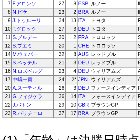
7
F.アロンソ
27
8
ESP
ルノー
8
N.ピケ
23
2
BRA
ルノー
9
J.トゥルーリ
34
13
ITA
トヨタ
10
T.グロック
27
3
DEU
トヨタ
11
S.ブルデー
30
2
FRA
トロロッソ
12
S.ブエミ
20
1
CHE
トロロッソ
14
M.ウェバー
32
8
AUS
レッドブル
15
S.ベッテル
21
3
DEU
レッドブル
16
N.ロズベルグ
23
4
DEU
ウィリアムズ
17
中嶋一貴
24
2*
JPN
ウィリアムズ
20
A.スーティル
26
3
DEU
フォースインディア
21
G.フィジケラ
36
14
ITA
フォースインディア
22
J.バトン
29
10
GBR
ブラウンGP
23
R.バリチェロ
37
17
BRA
ブラウンGP