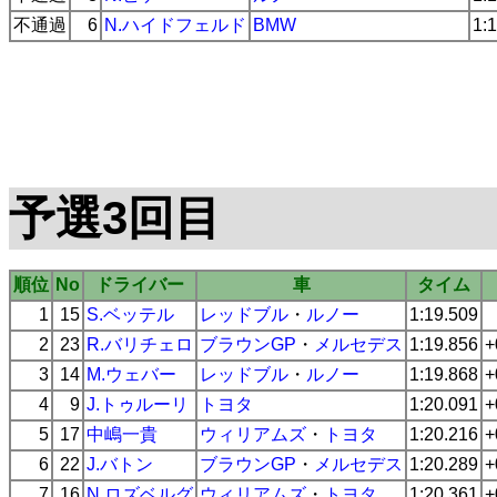
不通過
6
N.ハイドフェルド
BMW
1:
予選3回目
順位
No
ドライバー
車
タイム
1
15
S.ベッテル
レッドブル
・
ルノー
1:19.509
2
23
R.バリチェロ
ブラウンGP
・
メルセデス
1:19.856
+
3
14
M.ウェバー
レッドブル
・
ルノー
1:19.868
+
4
9
J.トゥルーリ
トヨタ
1:20.091
+
5
17
中嶋一貴
ウィリアムズ
・
トヨタ
1:20.216
+
6
22
J.バトン
ブラウンGP
・
メルセデス
1:20.289
+
7
16
N.ロズベルグ
ウィリアムズ
・
トヨタ
1:20.361
+