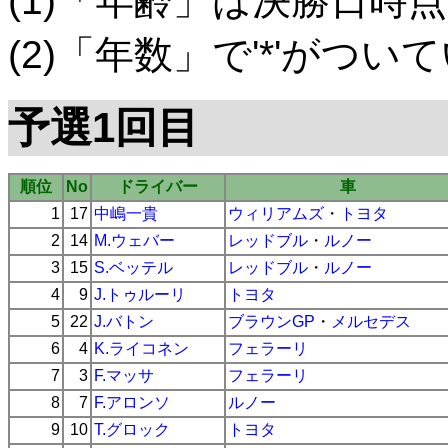
(1)「年齢」は決勝日時点
(2)「年数」で'*'がつ
予選1回目
順位
No
ドライバー
車
1
17
中嶋一貴
ウィリアムズ
・
トヨタ
2
14
M.ウェバー
レッドブル
・
ルノー
3
15
S.ベッテル
レッドブル
・
ルノー
4
9
J.トゥルーリ
トヨタ
5
22
J.バトン
ブラウンGP
・
メルセデス
6
4
K.ライコネン
フェラーリ
7
3
F.マッサ
フェラーリ
8
7
F.アロンソ
ルノー
9
10
T.グロック
トヨタ