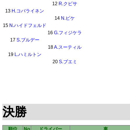
12
R.クビサ
13
H.コバライネン
14
N.ピケ
15
N.ハイドフェルド
16
G.フィジケラ
17
S.ブルデー
18
A.スーティル
19
L.ハミルトン
20
S.ブエミ
決勝
順位
No
ドライバー
車