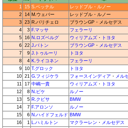
1
15
S.ベッテル
レッドブル
・
ルノー
2
14
M.ウェバー
レッドブル
・
ルノー
3
23
R.バリチェロ
ブラウンGP
・
メルセデス
4
3
F.マッサ
フェラーリ
5
16
N.ロズベルグ
ウィリアムズ
・
トヨタ
6
22
J.バトン
ブラウンGP
・
メルセデス
7
9
J.トゥルーリ
トヨタ
8
4
K.ライコネン
フェラーリ
9
10
T.グロック
トヨタ
10
21
G.フィジケラ
フォースインディア
・
メル
11
17
中嶋一貴
ウィリアムズ
・
トヨタ
12
8
N.ピケ
ルノー
13
5
R.クビサ
BMW
14
7
F.アロンソ
ルノー
15
6
N.ハイドフェルド
BMW
16
1
L.ハミルトン
マクラーレン
・
メルセデス