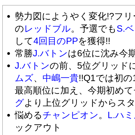
勢力図にようやく変化!?フ
の
レッドブル
。予選でも
S.
して
4回目のPP
を獲得!!
常勝
J.バトン
は6位に沈み今
J.バトン
の前、5位グリッド
ムズ
、
中嶋一貴
!!Q1では初
最高順位に加え、今期初めて
グ
より上位グリッドからス
悩める
チャンピオン
。
L.ハ
ックアウト