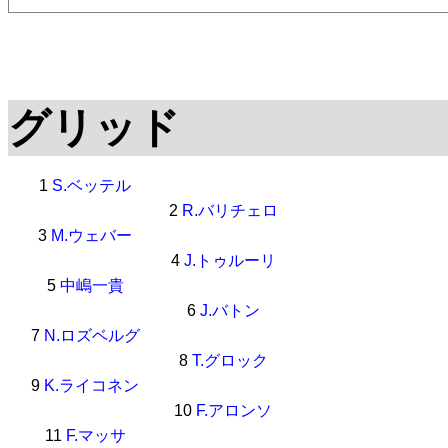
グリッド
1
S.ベッテル
2
R.バリチェロ
3
M.ウェバー
4
J.トゥルーリ
5
中嶋一貴
6
J.バトン
7
N.ロズベルグ
8
T.グロック
9
K.ライコネン
10
F.アロンソ
11
F.マッサ