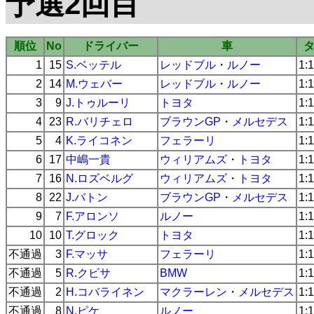
予選2回目
順位
No
ドライバー
車
1
15
S.ベッテル
レッドブル
・
ルノー
1:
2
14
M.ウェバー
レッドブル
・
ルノー
1:
3
9
J.トゥルーリ
トヨタ
1:
4
23
R.バリチェロ
ブラウンGP
・
メルセデス
1:
5
4
K.ライコネン
フェラーリ
1:
6
17
中嶋一貴
ウィリアムズ
・
トヨタ
1:
7
16
N.ロズベルグ
ウィリアムズ
・
トヨタ
1:
8
22
J.バトン
ブラウンGP
・
メルセデス
1:
9
7
F.アロンソ
ルノー
1:
10
10
T.グロック
トヨタ
1:
不通過
3
F.マッサ
フェラーリ
1:
不通過
5
R.クビサ
BMW
1:
不通過
2
H.コバライネン
マクラーレン
・
メルセデス
1:
不通過
8
N.ピケ
ルノー
1: