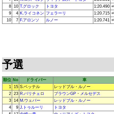
8
10
T.グロック
トヨタ
1:20.490
+
9
4
K.ライコネン
フェラーリ
1:20.715
+
10
7
F.アロンソ
ルノー
1:20.741
+
予選
順位
No
ドライバー
車
1
15
S.ベッテル
レッドブル
・
ルノー
2
23
R.バリチェロ
ブラウンGP
・
メルセデス
3
14
M.ウェバー
レッドブル
・
ルノー
4
9
J.トゥルーリ
トヨタ