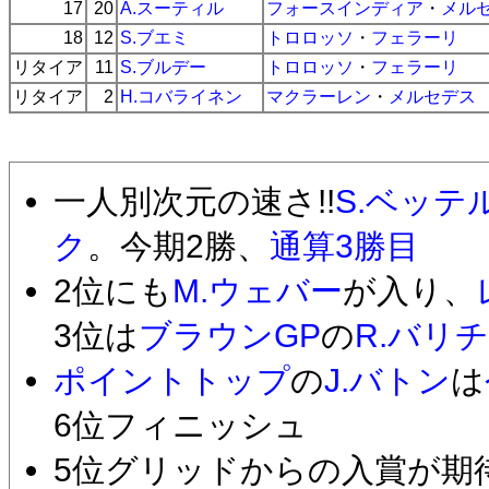
17
20
A.スーティル
フォースインディア
・
メル
18
12
S.ブエミ
トロロッソ
・
フェラーリ
リタイア
11
S.ブルデー
トロロッソ
・
フェラーリ
リタイア
2
H.コバライネン
マクラーレン
・
メルセデス
一人別次元の速さ!!
S.ベッテ
ク
。今期2勝、
通算3勝目
2位にも
M.ウェバー
が入り、
3位は
ブラウンGP
の
R.バリ
ポイントトップ
の
J.バトン
は
6位フィニッシュ
5位グリッドからの入賞が期