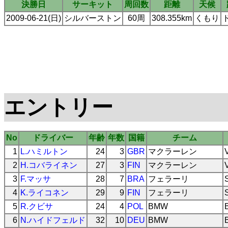
決勝日
サーキット
周回数
距離
天候
2009-06-21(日)
シルバーストン
60周
308.355km
くもり
エントリー
No
ドライバー
年齢
年数
国籍
チーム
1
L.ハミルトン
24
3
GBR
マクラーレン
2
H.コバライネン
27
3
FIN
マクラーレン
3
F.マッサ
28
7
BRA
フェラーリ
4
K.ライコネン
29
9
FIN
フェラーリ
5
R.クビサ
24
4
POL
BMW
6
N.ハイドフェルド
32
10
DEU
BMW