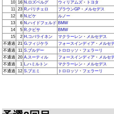
10
16
N.ロズベルグ
ウィリアムズ
・
トヨタ
11
23
R.バリチェロ
ブラウンGP
・
メルセデス
12
8
N.ピケ
ルノー
13
6
N.ハイドフェルド
BMW
14
5
R.クビサ
BMW
15
2
H.コバライネン
マクラーレン
・
メルセデス
不通過
21
G.フィジケラ
フォースインディア
・
メルセ
不通過
11
S.ブルデー
トロロッソ
・
フェラーリ
不通過
20
A.スーティル
フォースインディア
・
メルセ
不通過
1
L.ハミルトン
マクラーレン
・
メルセデス
不通過
12
S.ブエミ
トロロッソ
・
フェラーリ