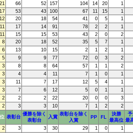
21
66
52
157
104
14
20
1
17
53
43
100
67
11
15
1
12
20
18
54
41
0
5
1
11
17
14
91
78
2
2
1
11
15
15
53
43
2
0
2
8
20
18
52
35
5
7
1
6
13
10
15
2
1
2
1
5
9
9
77
72
0
3
2
3
8
8
64
57
1
1
2
3
4
4
11
7
1
0
1
3
11
7
17
12
5
4
1
3
7
6
12
5
0
1
1
2
2
2
22
20
0
0
3
2
3
3
10
7
1
2
2
優勝を除く
表彰台を除く
決勝
予
3位
表彰台
入賞
PP
FL
表彰台
入賞
最高位
最
2
3
3
30
29
1
0
1