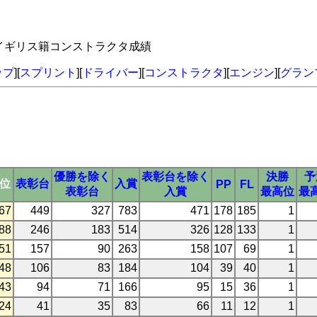
 イギリス籍コンストラクタ成績
ップ
][
スプリント
][
ドライバー
][
コンストラクタ
][
エンジン
][
グラン
優勝を除く
表彰台を除く
決勝
予
3位
表彰台
入賞
PP
FL
表彰台
入賞
最高位
最
67
449
327
783
471
178
185
1
88
246
183
514
326
128
133
1
51
157
90
263
158
107
69
1
48
106
83
184
104
39
40
1
43
94
71
166
95
15
36
1
24
41
35
83
66
11
12
1