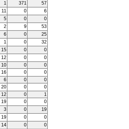
1
371
57
11
0
6
5
0
0
2
9
53
6
0
25
1
0
32
15
0
0
12
0
0
10
0
0
16
0
0
6
0
0
20
0
0
12
0
1
19
0
0
3
0
19
19
0
0
14
0
0