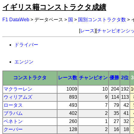
イギリス籍コンストラクタ成績
F1 DataWeb
> データベース >
国
>
国別コンストラクタ数
>
[
レース
][
チャンピオンシ
ドライバー
エンジン
コンストラクタ
レース数
チャンピオン
優勝
2位
マクラーレン
1009
10
204
192
1
ウィリアムズ
893
9
114
113
ロータス
493
7
79
42
ブラバム
402
2
35
41
ベネトン
260
1
27
32
クーパー
128
2
16
18