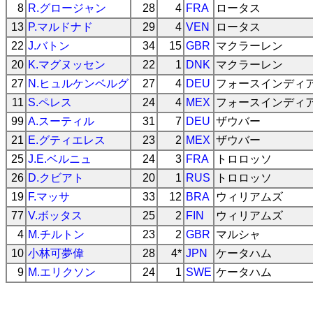
8
R.グロージャン
28
4
FRA
ロータス
13
P.マルドナド
29
4
VEN
ロータス
22
J.バトン
34
15
GBR
マクラーレン
20
K.マグヌッセン
22
1
DNK
マクラーレン
27
N.ヒュルケンベルグ
27
4
DEU
フォースインディ
11
S.ペレス
24
4
MEX
フォースインディ
99
A.スーティル
31
7
DEU
ザウバー
21
E.グティエレス
23
2
MEX
ザウバー
25
J.E.ベルニュ
24
3
FRA
トロロッソ
26
D.クビアト
20
1
RUS
トロロッソ
19
F.マッサ
33
12
BRA
ウィリアムズ
77
V.ボッタス
25
2
FIN
ウィリアムズ
4
M.チルトン
23
2
GBR
マルシャ
10
小林可夢偉
28
4*
JPN
ケータハム
9
M.エリクソン
24
1
SWE
ケータハム