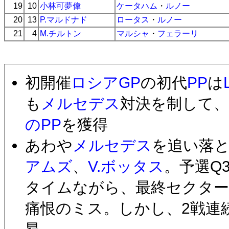
19
10
小林可夢偉
ケータハム
・
ルノー
20
13
P.マルドナド
ロータス
・
ルノー
21
4
M.チルトン
マルシャ
・
フェラーリ
初開催
ロシアGP
の初代
PP
は
も
メルセデス
対決を制して、
のPP
を獲得
あわや
メルセデス
を追い落
アムズ
、
V.ボッタス
。予選Q
タイムながら、最終セクター
痛恨のミス。しかし、2戦連