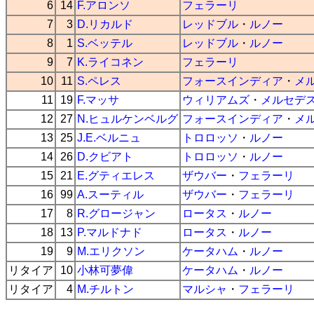
6
14
F.アロンソ
フェラーリ
7
3
D.リカルド
レッドブル
・
ルノー
8
1
S.ベッテル
レッドブル
・
ルノー
9
7
K.ライコネン
フェラーリ
10
11
S.ペレス
フォースインディア
・
メ
11
19
F.マッサ
ウィリアムズ
・
メルセデ
12
27
N.ヒュルケンベルグ
フォースインディア
・
メ
13
25
J.E.ベルニュ
トロロッソ
・
ルノー
14
26
D.クビアト
トロロッソ
・
ルノー
15
21
E.グティエレス
ザウバー
・
フェラーリ
16
99
A.スーティル
ザウバー
・
フェラーリ
17
8
R.グロージャン
ロータス
・
ルノー
18
13
P.マルドナド
ロータス
・
ルノー
19
9
M.エリクソン
ケータハム
・
ルノー
リタイア
10
小林可夢偉
ケータハム
・
ルノー
リタイア
4
M.チルトン
マルシャ
・
フェラーリ