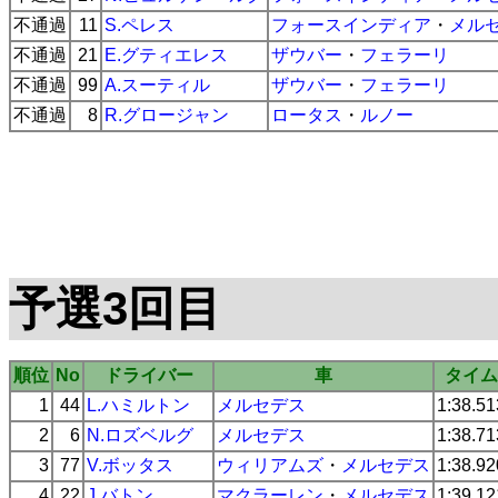
不通過
11
S.ペレス
フォースインディア
・
メル
不通過
21
E.グティエレス
ザウバー
・
フェラーリ
不通過
99
A.スーティル
ザウバー
・
フェラーリ
不通過
8
R.グロージャン
ロータス
・
ルノー
予選3回目
順位
No
ドライバー
車
タイム
1
44
L.ハミルトン
メルセデス
1:38.51
2
6
N.ロズベルグ
メルセデス
1:38.71
3
77
V.ボッタス
ウィリアムズ
・
メルセデス
1:38.92
4
22
J.バトン
マクラーレン
・
メルセデス
1:39.12