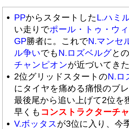
PP
からスタートした
L.ハミ
い走りで
ポール・トゥ・ウ
GP
勝者に。これで
N.マンセ
ル争い
でも
N.ロズベルグ
との
チャンピオン
が近づいてき
2位グリッドスタートの
N.
にタイヤを痛める痛恨のブ
最後尾から追い上げて2位を
早くも
コンストラクターチ
V.ボッタス
が3位に入り、今