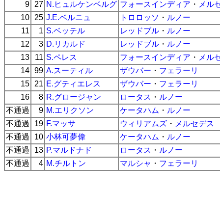
9
27
N.ヒュルケンベルグ
フォースインディア
・
メル
10
25
J.E.ベルニュ
トロロッソ
・
ルノー
11
1
S.ベッテル
レッドブル
・
ルノー
12
3
D.リカルド
レッドブル
・
ルノー
13
11
S.ペレス
フォースインディア
・
メル
14
99
A.スーティル
ザウバー
・
フェラーリ
15
21
E.グティエレス
ザウバー
・
フェラーリ
16
8
R.グロージャン
ロータス
・
ルノー
不通過
9
M.エリクソン
ケータハム
・
ルノー
不通過
19
F.マッサ
ウィリアムズ
・
メルセデス
不通過
10
小林可夢偉
ケータハム
・
ルノー
不通過
13
P.マルドナド
ロータス
・
ルノー
不通過
4
M.チルトン
マルシャ
・
フェラーリ