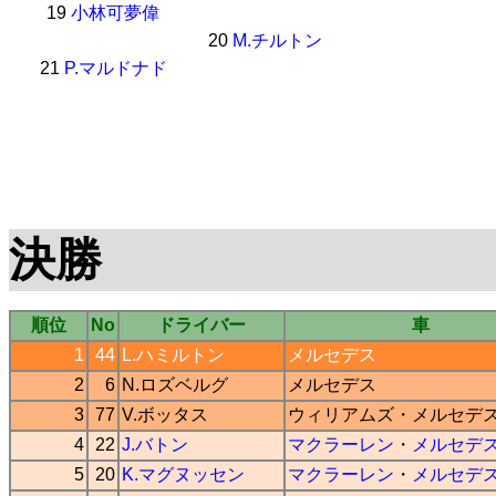
19
小林可夢偉
20
M.チルトン
21
P.マルドナド
決勝
順位
No
ドライバー
車
1
44
L.ハミルトン
メルセデス
2
6
N.ロズベルグ
メルセデス
3
77
V.ボッタス
ウィリアムズ
・
メルセデ
4
22
J.バトン
マクラーレン
・
メルセデ
5
20
K.マグヌッセン
マクラーレン
・
メルセデ