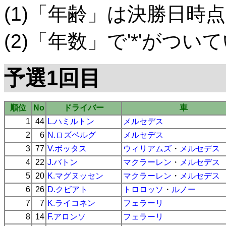
(1)「年齢」は決勝日時点
(2)「年数」で'*'がつ
予選1回目
順位
No
ドライバー
車
1
44
L.ハミルトン
メルセデス
2
6
N.ロズベルグ
メルセデス
3
77
V.ボッタス
ウィリアムズ
・
メルセデス
4
22
J.バトン
マクラーレン
・
メルセデス
5
20
K.マグヌッセン
マクラーレン
・
メルセデス
6
26
D.クビアト
トロロッソ
・
ルノー
7
7
K.ライコネン
フェラーリ
8
14
F.アロンソ
フェラーリ