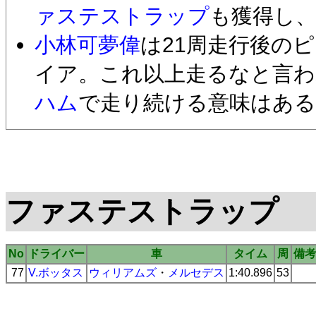
ァステストラップ
も獲得し
小林可夢偉
は21周走行後の
イア。これ以上走るなと言わ
ハム
で走り続ける意味はあ
ファステストラップ
No
ドライバー
車
タイム
周
備考
77
V.ボッタス
ウィリアムズ
・
メルセデス
1:40.896
53