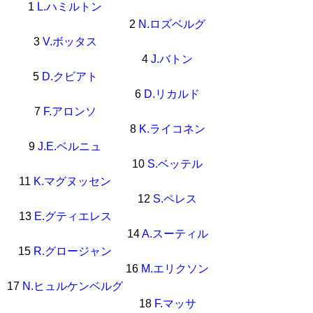
1
L.ハミルトン
2
N.ロズベルグ
3
V.ボッタス
4
J.バトン
5
D.クビアト
6
D.リカルド
7
F.アロンソ
8
K.ライコネン
9
J.E.ベルニュ
10
S.ベッテル
11
K.マグヌッセン
12
S.ペレス
13
E.グティエレス
14
A.スーティル
15
R.グロージャン
16
M.エリクソン
17
N.ヒュルケンベルグ
18
F.マッサ