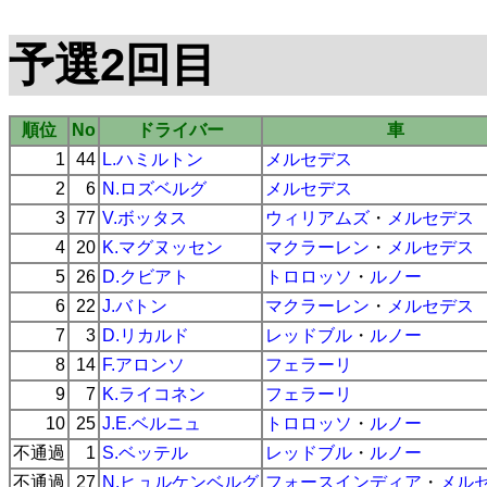
予選2回目
順位
No
ドライバー
車
1
44
L.ハミルトン
メルセデス
2
6
N.ロズベルグ
メルセデス
3
77
V.ボッタス
ウィリアムズ
・
メルセデス
4
20
K.マグヌッセン
マクラーレン
・
メルセデス
5
26
D.クビアト
トロロッソ
・
ルノー
6
22
J.バトン
マクラーレン
・
メルセデス
7
3
D.リカルド
レッドブル
・
ルノー
8
14
F.アロンソ
フェラーリ
9
7
K.ライコネン
フェラーリ
10
25
J.E.ベルニュ
トロロッソ
・
ルノー
不通過
1
S.ベッテル
レッドブル
・
ルノー
不通過
27
N.ヒュルケンベルグ
フォースインディア
・
メル