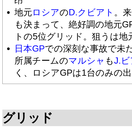
昂
地元
ロシア
の
D.クビアト
。来
も決まって、絶好調の地元G
トの5位グリッド。狙うは地
日本GP
での深刻な事故で未
所属チームの
マルシャ
も
J.
く、ロシアGPは1台のみの出
グリッド