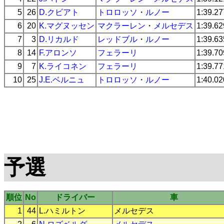
5
26
D.クビアト
トロロッソ
・
ルノー
1:39.27
6
20
K.マグヌッセン
マクラーレン
・
メルセデス
1:39.62
7
3
D.リカルド
レッドブル
・
ルノー
1:39.63
8
14
F.アロンソ
フェラーリ
1:39.70
9
7
K.ライコネン
フェラーリ
1:39.77
10
25
J.E.ベルニュ
トロロッソ
・
ルノー
1:40.02
予選
順位
No
ドライバー
車
1
44
L.ハミルトン
メルセデス