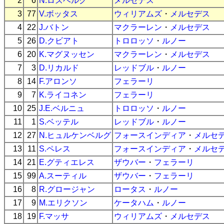
2
6
N.ロズベルグ
メルセデス
3
77
V.ボッタス
ウィリアムズ
・
メルセデス
4
22
J.バトン
マクラーレン
・
メルセデス
5
26
D.クビアト
トロロッソ
・
ルノー
6
20
K.マグヌッセン
マクラーレン
・
メルセデス
7
3
D.リカルド
レッドブル
・
ルノー
8
14
F.アロンソ
フェラーリ
9
7
K.ライコネン
フェラーリ
10
25
J.E.ベルニュ
トロロッソ
・
ルノー
11
1
S.ベッテル
レッドブル
・
ルノー
12
27
N.ヒュルケンベルグ
フォースインディア
・
メルセ
13
11
S.ペレス
フォースインディア
・
メルセ
14
21
E.グティエレス
ザウバー
・
フェラーリ
15
99
A.スーティル
ザウバー
・
フェラーリ
16
8
R.グロージャン
ロータス
・
ルノー
17
9
M.エリクソン
ケータハム
・
ルノー
18
19
F.マッサ
ウィリアムズ
・
メルセデス