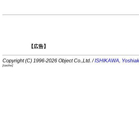
【広告】
Copyright (C) 1996-2026 Object Co.,Ltd. /
ISHIKAWA, Yoshiak
[cache]