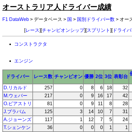
オーストラリア人ドライバー成績
F1 DataWeb
> データベース >
国
>
国別ドライバー数
> オ
[
レース
][
チャンピオンシップ
][
スプリント
][
ドライバ
コンストラクタ
エンジン
ドライバー
レース数
チャンピオン
優勝
2位
3位
表彰台
D.リカルド
257
0
8
6
18
32
M.ウェバー
217
0
9
16
17
42
O.ピアストリ
81
0
9
11
8
28
J.ブラバム
125
3
14
10
7
31
A.ジョーンズ
117
1
12
7
5
24
T.シェンケン
36
0
0
0
1
1