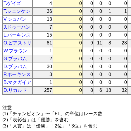
T.ゲイズ
4
0
0
0
0
0
T.シェンケン
36
0
0
0
1
1
V.シュパン
13
0
0
0
0
0
J.ドゥーハン
7
0
0
0
0
0
L.パーキンス
15
0
0
0
0
0
O.ピアストリ
81
0
9
11
8
28
W.ブラウン
1
0
0
0
0
0
G.ブラバム
2
0
0
0
0
0
D.ブラバム
30
0
0
0
0
0
P.ホーキンス
3
0
0
0
0
0
B.マクガイア
1
0
0
0
0
0
D.リカルド
257
0
8
6
18
32
注意：
(1)「チャンピオン」〜「FL」の単位はレース数
(2)「表彰台」は「優勝」を含む
(3)「入賞」は「優勝」「2位」「3位」を含む