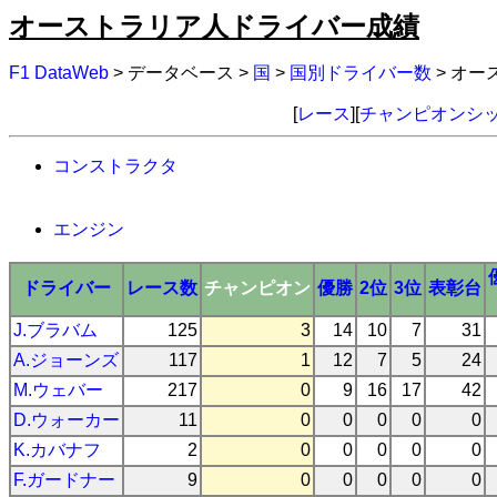
オーストラリア人ドライバー成績
F1 DataWeb
> データベース >
国
>
国別ドライバー数
> オ
[
レース
][
チャンピオンシ
コンストラクタ
エンジン
ドライバー
レース数
チャンピオン
優勝
2位
3位
表彰台
J.ブラバム
125
3
14
10
7
31
A.ジョーンズ
117
1
12
7
5
24
M.ウェバー
217
0
9
16
17
42
D.ウォーカー
11
0
0
0
0
0
K.カバナフ
2
0
0
0
0
0
F.ガードナー
9
0
0
0
0
0