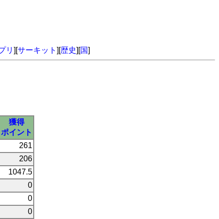
プリ
][
サーキット
][
歴史
][
国
]
獲得
ポイント
261
206
1047.5
0
0
0