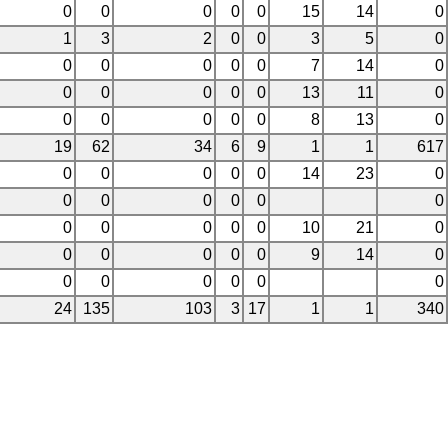
0
0
0
0
0
15
14
0
1
3
2
0
0
3
5
0
0
0
0
0
0
7
14
0
0
0
0
0
0
13
11
0
0
0
0
0
0
8
13
0
19
62
34
6
9
1
1
617
0
0
0
0
0
14
23
0
0
0
0
0
0
0
0
0
0
0
0
10
21
0
0
0
0
0
0
9
14
0
0
0
0
0
0
0
24
135
103
3
17
1
1
340